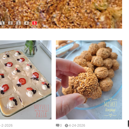
1
2
3
4
5
5-2-2026
0
4-24-2026