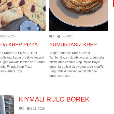
10-27-2025
0
5-3-2025
NDA KREP PİZZA
YUMURTASIZ KREP
da KrepKrep Pizza Bu tarifi
KrepYumurtasız KrepKahvaltı
utlaka,o kadar pratik ve lezzetli
Tarifleri Bazen dolabı açarsınız yumurta
..Diğer kahvaltı tariflerine buradan
bitmiş ama canınız krep istiyor..Böyle
siniz. Fırında Krep Pizza
durumlarda işte size yumurtasız krep🥰
ri 2 adet L boy...
Blogumdaki tüm kahvaltı tariflerine
buradan bakab...
KIYMALI RULO BÖREK
0
3-18-2026