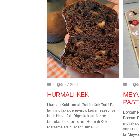
0
5-27-2026
0
HURMALI KEK
MEY
PAST
Hurmalı KekHurmalı TariflerKek Tarifi Bu
tarifi mutlaka deneyin, o kadar lezzetli ve
Borcam P
basit bir tarif ki..Diğer kek tariflerine
Borcam Pa
buradan bakabilirsiniz. Hurmalı Kek
mutlaka 
Malzemeleri15 adet hurma(17...
yapılır bu
ki..Meyve