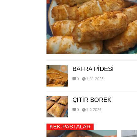
BAFRA PİDESİ
0
1-31-2026
ÇITIR BÖREK
0
1-9-2026
KEK-PASTALAR