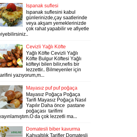
Ispanak suflesi
Ispanak suflesini kabul
günlerinizde,çay saatlerinde
veya akşam yemeklerinizde
çok rahat yapabilir ve afiyetle
yiyebilirsiniz..
Cevizli Yağlı Köfte
Yağlı Köfte Cevizli Yağlı
Köfte Bulgur Köftesi Yağlı
köfteyi bilen bilir,nefis bir
lezzettir.. Bilmeyenler için
tarifini yazıyorum,m...
Mayasız puf puf poğaça
Mayasız Poğaça Poğaça
Tarifi Mayasız Poğaça Nasıl
Yapılır Daha önce pastane
poğaçası tarifimi
yayınlamıştım.O da çok lezzetli ma...
Domatesli biber kavurma
Kahvaltılık Tarifler Domatesli