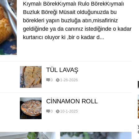
Kıymalı BörekKıymalı Rulo BörekKıymalı
Buzluk Böreği Müsait olduğunuzda bu
börekleri yapın buzluğa atın,misafiriniz
geldiğinde ya da canınız istediğinde o kadar
kurtarıcı oluyor ki ,bir o kadar d...
TÜL LAVAŞ
0
1-26-2026
CİNNAMON ROLL
0
10-1-2025