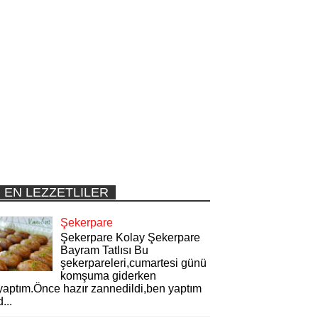
EN LEZZETLILER
Şekerpare
Şekerpare Kolay Şekerpare
Bayram Tatlısı Bu
şekerpareleri,cumartesi günü
komşuma giderken
yaptım.Önce hazır zannedildi,ben yaptım
d...