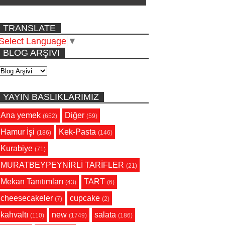
TRANSLATE
Select Language
▼
BLOG ARŞIVI
YAYIN BASLIKLARIMIZ
Ana yemek
Diğer
(652)
(59)
Hamur İşi
Kek-Pasta
(186)
(146)
Kurabiye
(71)
MURATBEYPEYNİRLİ TARİFLER
(21)
Mekan Tanıtımları
TART
(43)
(6)
cheesecakeler
cupcake
(7)
(2)
kahvaltı
new
salata
(110)
(1749)
(186)