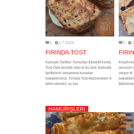
0
1-7-2026
0
FIRINDA TOST
FIRI
Kahvaltı Tarifleri Yumurtalı EkmekFırında
KrepFırın
Tost Öyle lezzetli oldu ki bu tarif..Kahvaltı
deneyin m
tariflerinin tamamına buradan
oluyor ki
bakabilirsiniz. Fırında Tost Malzemeleri 8
bakabilir
dilim ekmek1 su bar...
Malzemele
HAMURIŞLERI