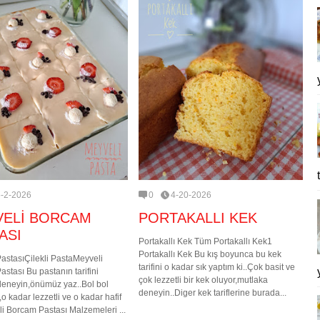
5-2-2026
0
4-20-2026
VELİ BORCAM
PORTAKALLI KEK
ASI
Portakallı Kek Tüm Portakallı Kek1
Portakallı Kek Bu kış boyunca bu kek
astasıÇilekli PastaMeyveli
tarifini o kadar sık yaptım ki..Çok basit ve
stası Bu pastanın tarifini
çok lezzetli bir kek oluyor,mutlaka
deneyin,önümüz yaz..Bol bol
deneyin..Diger kek tariflerine burada...
,o kadar lezzetli ve o kadar hafif
li Borcam Pastası Malzemeleri ...