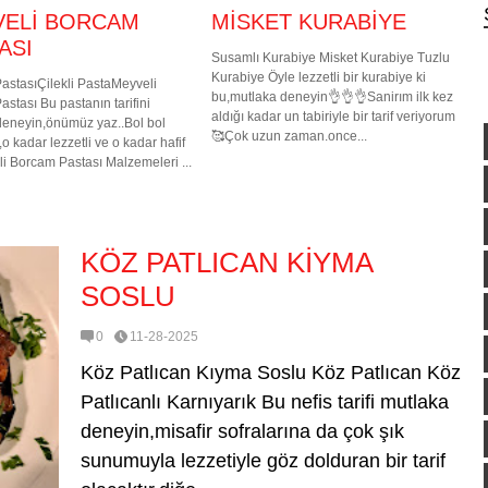
VELİ BORCAM
MİSKET KURABİYE
ASI
Susamlı Kurabiye Misket Kurabiye Tuzlu
Kurabiye Öyle lezzetli bir kurabiye ki
astasıÇilekli PastaMeyveli
bu,mutlaka deneyin👌👌👌Sanirım ilk kez
stası Bu pastanın tarifini
aldığı kadar un tabiriyle bir tarif veriyorum
deneyin,önümüz yaz..Bol bol
🥰Çok uzun zaman.once...
,o kadar lezzetli ve o kadar hafif
li Borcam Pastası Malzemeleri ...
KÖZ PATLICAN KİYMA
SOSLU
0
11-28-2025
Köz Patlıcan Kıyma Soslu Köz Patlıcan Köz
Patlıcanlı Karnıyarık Bu nefis tarifi mutlaka
deneyin,misafir sofralarına da çok şık
sunumuyla lezzetiyle göz dolduran bir tarif