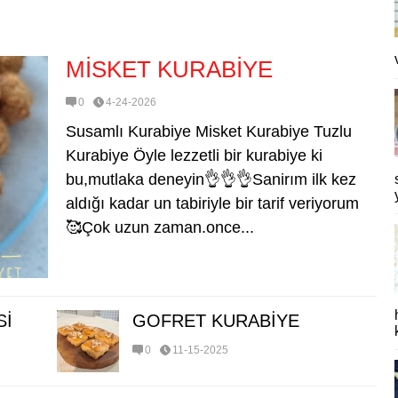
MİSKET KURABİYE
0
4-24-2026
Susamlı Kurabiye Misket Kurabiye Tuzlu
Kurabiye Öyle lezzetli bir kurabiye ki
bu,mutlaka deneyin👌👌👌Sanirım ilk kez
aldığı kadar un tabiriyle bir tarif veriyorum
🥰Çok uzun zaman.once...
Sİ
GOFRET KURABİYE
0
11-15-2025