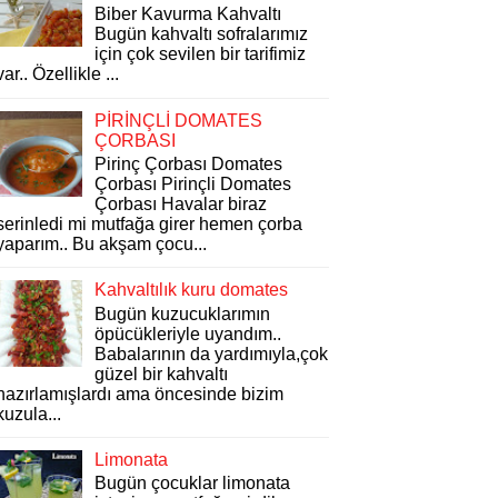
Biber Kavurma Kahvaltı
Bugün kahvaltı sofralarımız
için çok sevilen bir tarifimiz
var.. Özellikle ...
PİRİNÇLİ DOMATES
ÇORBASI
Pirinç Çorbası Domates
Çorbası Pirinçli Domates
Çorbası Havalar biraz
serinledi mi mutfağa girer hemen çorba
yaparım.. Bu akşam çocu...
Kahvaltılık kuru domates
Bugün kuzucuklarımın
öpücükleriyle uyandım..
Babalarının da yardımıyla,çok
güzel bir kahvaltı
hazırlamışlardı ama öncesinde bizim
kuzula...
Limonata
Bugün çocuklar limonata