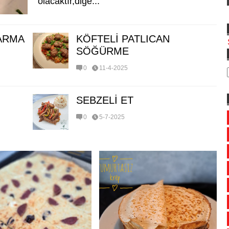
olacaktır,diğe...
SARMA
KÖFTELİ PATLICAN
SÖĞÜRME
0
11-4-2025
SEBZELİ ET
0
5-7-2025