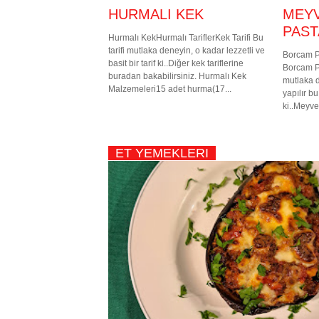
HURMALI KEK
MEY
PAST
Hurmalı KekHurmalı TariflerKek Tarifi Bu
tarifi mutlaka deneyin, o kadar lezzetli ve
Borcam P
basit bir tarif ki..Diğer kek tariflerine
Borcam Pa
buradan bakabilirsiniz. Hurmalı Kek
mutlaka 
Malzemeleri15 adet hurma(17...
yapılır bu
ki..Meyve
ET YEMEKLERI