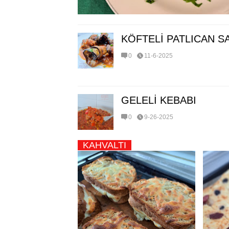
KÖFTELİ PATLICAN 
0
11-6-2025
GELELİ KEBABI
0
9-26-2025
KAHVALTI