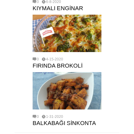
0
6-8-2020
KIYMALI ENGİNAR
0
4-15-2020
FIRINDA BROKOLİ
0
1-31-2020
BALKABAĞI SİNKONTA