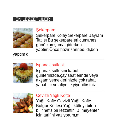
EN LEZZETLILER
Şekerpare
Şekerpare Kolay Şekerpare Bayram
Tatlısı Bu şekerpareleri,cumartesi
günü komşuma giderken
yaptım.Önce hazır zannedildi,ben
yaptım d...
Ispanak suflesi
Ispanak suflesini kabul
günlerinizde,çay saatlerinde veya
akşam yemeklerinizde çok rahat
yapabilir ve afiyetle yiyebilirsiniz..
Cevizli Yağlı Köfte
Yağlı Köfte Cevizli Yağlı Köfte
Bulgur Köftesi Yağlı köfteyi bilen
bilir,nefis bir lezzettir.. Bilmeyenler
için tarifini yazıyorum,m...