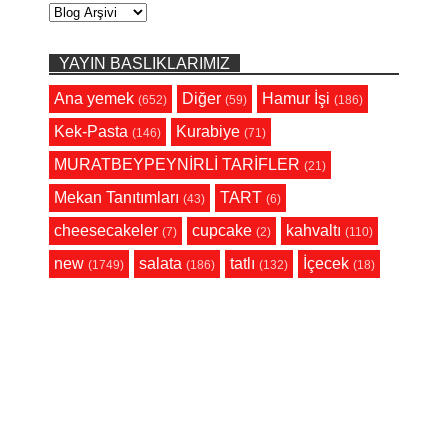
YAYIN BASLIKLARIMIZ
Ana yemek
Diğer
Hamur İşi
(652)
(59)
(186)
Kek-Pasta
Kurabiye
(146)
(71)
MURATBEYPEYNİRLİ TARİFLER
(21)
Mekan Tanıtımları
TART
(43)
(6)
cheesecakeler
cupcake
kahvaltı
(7)
(2)
(110)
new
salata
tatlı
İçecek
(1749)
(186)
(132)
(18)