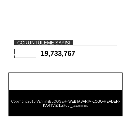
GÖRÜNTÜLEME SAYISI
19,733,767
Copyright 2015
Vanilins
BLOGGER-
WEBTASARIM-LOGO-HEADER-
KARTVİZİT..@gul_tasarimm
.