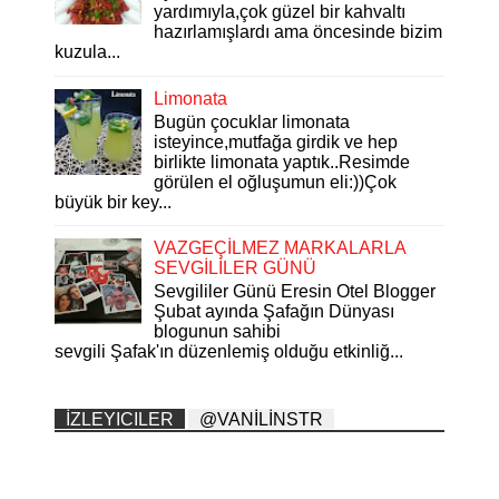
yardımıyla,çok güzel bir kahvaltı
hazırlamışlardı ama öncesinde bizim
kuzula...
Limonata
Bugün çocuklar limonata
isteyince,mutfağa girdik ve hep
birlikte limonata yaptık..Resimde
görülen el oğluşumun eli:))Çok
büyük bir key...
VAZGEÇİLMEZ MARKALARLA
SEVGİLİLER GÜNÜ
Sevgililer Günü Eresin Otel Blogger
Şubat ayında Şafağın Dünyası
blogunun sahibi
sevgili Şafak'ın düzenlemiş olduğu etkinliğ...
İZLEYICILER
@VANİLİNSTR