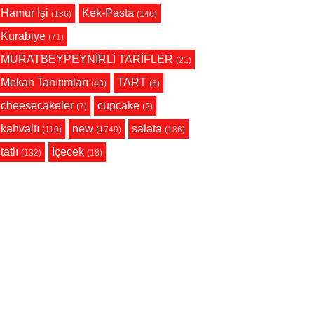
Hamur İşi
Kek-Pasta
(186)
(146)
Kurabiye
(71)
MURATBEYPEYNİRLİ TARİFLER
(21)
Mekan Tanıtımları
TART
(43)
(6)
cheesecakeler
cupcake
(7)
(2)
kahvaltı
new
salata
(110)
(1749)
(186)
tatlı
İçecek
(132)
(18)