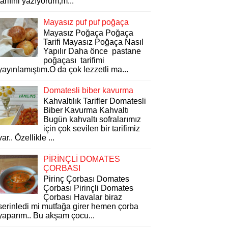
tarifini yazıyorum,m...
Mayasız puf puf poğaça
Mayasız Poğaça Poğaça
Tarifi Mayasız Poğaça Nasıl
Yapılır Daha önce pastane
poğaçası tarifimi
yayınlamıştım.O da çok lezzetli ma...
Domatesli biber kavurma
Kahvaltılık Tarifler Domatesli
Biber Kavurma Kahvaltı
Bugün kahvaltı sofralarımız
için çok sevilen bir tarifimiz
var.. Özellikle ...
PİRİNÇLİ DOMATES
ÇORBASI
Pirinç Çorbası Domates
Çorbası Pirinçli Domates
Çorbası Havalar biraz
serinledi mi mutfağa girer hemen çorba
yaparım.. Bu akşam çocu...