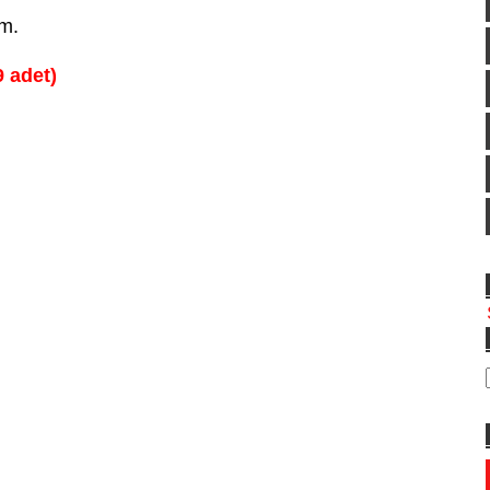
ım.
9 adet)