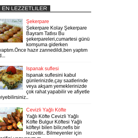
EN LEZZETLILER
Şekerpare
Şekerpare Kolay Şekerpare
Bayram Tatlısı Bu
şekerpareleri,cumartesi günü
komşuma giderken
yaptım.Önce hazır zannedildi,ben yaptım
d...
Ispanak suflesi
Ispanak suflesini kabul
günlerinizde,çay saatlerinde
veya akşam yemeklerinizde
çok rahat yapabilir ve afiyetle
yiyebilirsiniz..
Cevizli Yağlı Köfte
Yağlı Köfte Cevizli Yağlı
Köfte Bulgur Köftesi Yağlı
köfteyi bilen bilir,nefis bir
lezzettir.. Bilmeyenler için