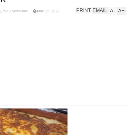
-
+
PRINT
EMAIL
A
A
w
,
tavuk yemekleri
Mart 15, 2026