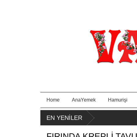
Home
AnaYemek
Hamurişi
PORTAKA
PIRA
EN YENİLER
LLI KEK
SA
TAVA
FIRINDA KREPLİ TAV