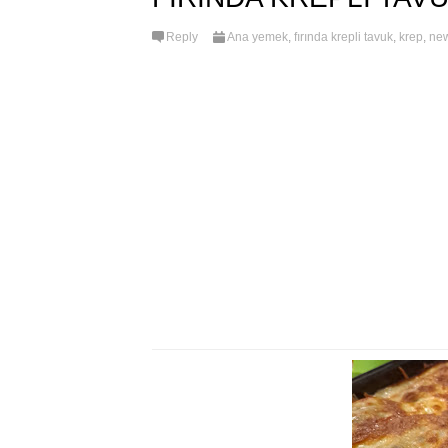
Reply
Ana yemek
,
fırında krepli tavuk
,
krep
,
ne