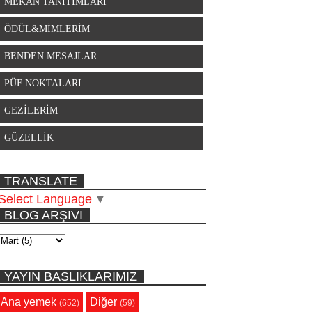
MEKAN TANITIMLARI
ÖDÜL&MİMLERİM
BENDEN MESAJLAR
PÜF NOKTALARI
GEZİLERİM
GÜZELLİK
TRANSLATE
Select Language
▼
BLOG ARŞIVI
YAYIN BASLIKLARIMIZ
Ana yemek
Diğer
(652)
(59)