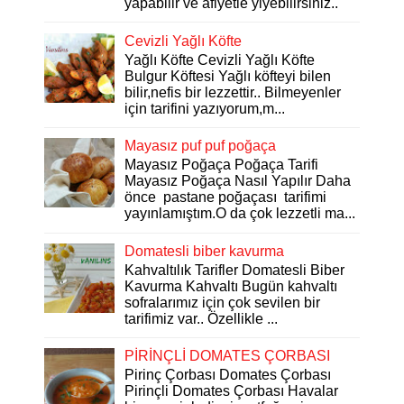
yapabilir ve afiyetle yiyebilirsiniz..
Cevizli Yağlı Köfte
Yağlı Köfte Cevizli Yağlı Köfte
Bulgur Köftesi Yağlı köfteyi bilen
bilir,nefis bir lezzettir.. Bilmeyenler
için tarifini yazıyorum,m...
Mayasız puf puf poğaça
Mayasız Poğaça Poğaça Tarifi
Mayasız Poğaça Nasıl Yapılır Daha
önce pastane poğaçası tarifimi
yayınlamıştım.O da çok lezzetli ma...
Domatesli biber kavurma
Kahvaltılık Tarifler Domatesli Biber
Kavurma Kahvaltı Bugün kahvaltı
sofralarımız için çok sevilen bir
tarifimiz var.. Özellikle ...
PİRİNÇLİ DOMATES ÇORBASI
Pirinç Çorbası Domates Çorbası
Pirinçli Domates Çorbası Havalar