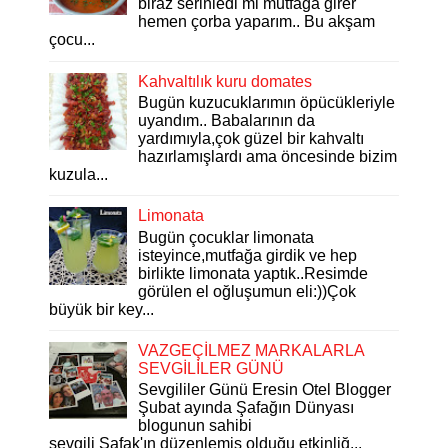
biraz serinledi mi mutfağa girer
hemen çorba yaparım.. Bu akşam
çocu...
Kahvaltılık kuru domates
Bugün kuzucuklarımın öpücükleriyle
uyandım.. Babalarının da
yardımıyla,çok güzel bir kahvaltı
hazırlamışlardı ama öncesinde bizim
kuzula...
Limonata
Bugün çocuklar limonata
isteyince,mutfağa girdik ve hep
birlikte limonata yaptık..Resimde
görülen el oğluşumun eli:))Çok
büyük bir key...
VAZGEÇİLMEZ MARKALARLA
SEVGİLİLER GÜNÜ
Sevgililer Günü Eresin Otel Blogger
Şubat ayında Şafağın Dünyası
blogunun sahibi
sevgili Şafak'ın düzenlemiş olduğu etkinliğ...