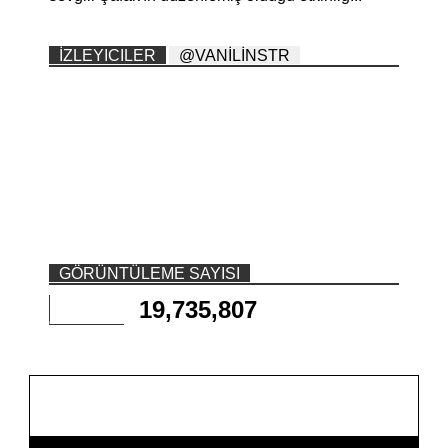
İZLEYICILER
@VANİLİNSTR
GÖRÜNTÜLEME SAYISI
19,735,807