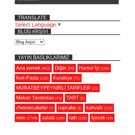
TRANSLATE
Select Language
▼
BLOG ARŞIVI
YAYIN BASLIKLARIMIZ
Ana yemek
Diğer
Hamur İşi
(652)
(59)
(186)
Kek-Pasta
Kurabiye
(146)
(71)
MURATBEYPEYNİRLİ TARİFLER
(21)
Mekan Tanıtımları
TART
(43)
(6)
cheesecakeler
cupcake
kahvaltı
(7)
(2)
(110)
new
salata
tatlı
İçecek
(1749)
(186)
(132)
(18)