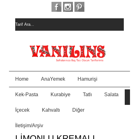
Home
AnaYemek
Hamurişi
Kek-Pasta
Kurabiye
Tatlı
Salata
HURM
E
ALI
KEK
İçecek
Kahvaltı
Diğer
MEYVELİ BORCAM
N
PASTASI
İletişim/Arşiv
MİSKET
Y
KURABİYE
LİMONLU KREMALI