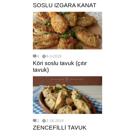
SOSLU IZGARA KANAT
4
6-3-2019
Köri soslu tavuk (çıtır
tavuk)
2
1-16-2019
ZENCEFİLLİ TAVUK