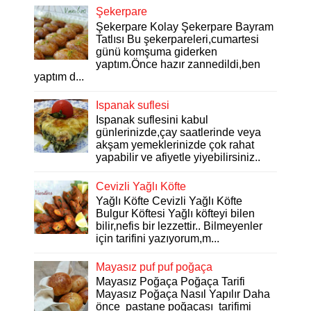
Şekerpare
Şekerpare Kolay Şekerpare Bayram
Tatlısı Bu şekerpareleri,cumartesi
günü komşuma giderken
yaptım.Önce hazır zannedildi,ben
yaptım d...
Ispanak suflesi
Ispanak suflesini kabul
günlerinizde,çay saatlerinde veya
akşam yemeklerinizde çok rahat
yapabilir ve afiyetle yiyebilirsiniz..
Cevizli Yağlı Köfte
Yağlı Köfte Cevizli Yağlı Köfte
Bulgur Köftesi Yağlı köfteyi bilen
bilir,nefis bir lezzettir.. Bilmeyenler
için tarifini yazıyorum,m...
Mayasız puf puf poğaça
Mayasız Poğaça Poğaça Tarifi
Mayasız Poğaça Nasıl Yapılır Daha
önce pastane poğaçası tarifimi