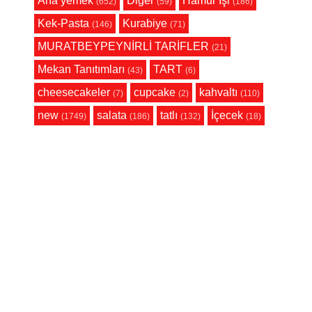
Ana yemek
Diğer
Hamur İşi
(652)
(59)
(186)
Kek-Pasta
Kurabiye
(146)
(71)
MURATBEYPEYNİRLİ TARİFLER
(21)
Mekan Tanıtımları
TART
(43)
(6)
cheesecakeler
cupcake
kahvaltı
(7)
(2)
(110)
new
salata
tatlı
İçecek
(1749)
(186)
(132)
(18)