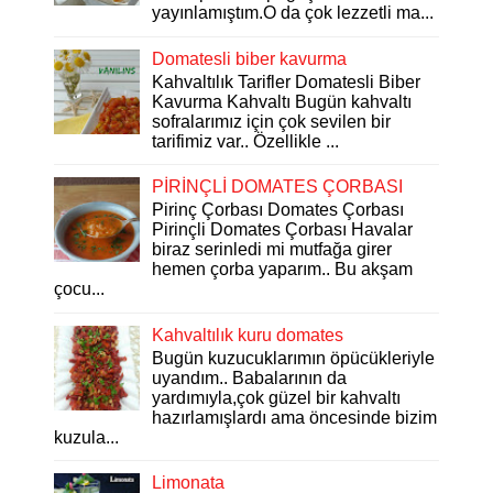
yayınlamıştım.O da çok lezzetli ma...
Domatesli biber kavurma
Kahvaltılık Tarifler Domatesli Biber
Kavurma Kahvaltı Bugün kahvaltı
sofralarımız için çok sevilen bir
tarifimiz var.. Özellikle ...
PİRİNÇLİ DOMATES ÇORBASI
Pirinç Çorbası Domates Çorbası
Pirinçli Domates Çorbası Havalar
biraz serinledi mi mutfağa girer
hemen çorba yaparım.. Bu akşam
çocu...
Kahvaltılık kuru domates
Bugün kuzucuklarımın öpücükleriyle
uyandım.. Babalarının da
yardımıyla,çok güzel bir kahvaltı
hazırlamışlardı ama öncesinde bizim
kuzula...
Limonata