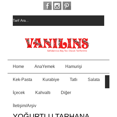
Home
AnaYemek
Hamurişi
Kek-Pasta
Kurabiye
Tatlı
Salata
H
E
AL
K
İçecek
Kahvaltı
Diğer
M
N
PA
İletişim/Arşiv
M
Y
K
YOĞURTLU TARHANA