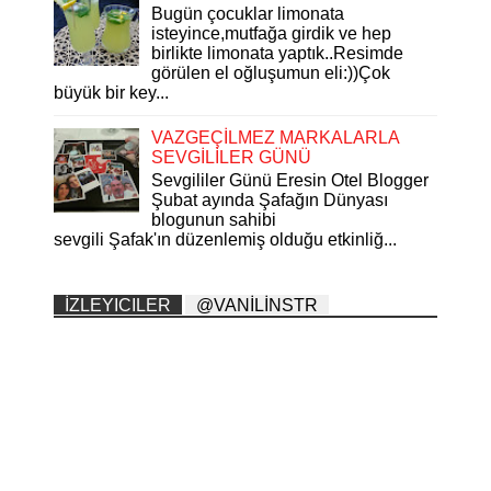
Bugün çocuklar limonata
isteyince,mutfağa girdik ve hep
birlikte limonata yaptık..Resimde
görülen el oğluşumun eli:))Çok
büyük bir key...
VAZGEÇİLMEZ MARKALARLA
SEVGİLİLER GÜNÜ
Sevgililer Günü Eresin Otel Blogger
Şubat ayında Şafağın Dünyası
blogunun sahibi
sevgili Şafak'ın düzenlemiş olduğu etkinliğ...
İZLEYICILER
@VANİLİNSTR