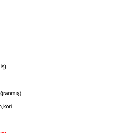
iş)
oğranmış)
n,köri