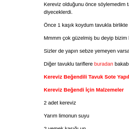
Kereviz olduğunu önce söylemedim t
diyeceklerdi.
Önce 1 kaşık koydum tavukla birlikte
Mmmm çok güzelmiş bu deyip bizim k
Sizler de yapın sebze yemeyen varsa d
Diğer tavuklu tariflere
buradan
bakabil
Kereviz Beğendili Tavuk Sote Yapıl
Kereviz Beğendi İçin Malzemeler
2 adet kereviz
Yarım limonun suyu
2 yemek kaşığı un