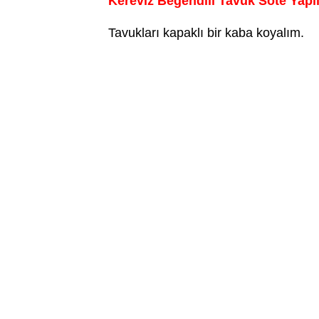
Kereviz Beğendili Tavuk Sote Yapıl
Tavukları kapaklı bir kaba koyalım.