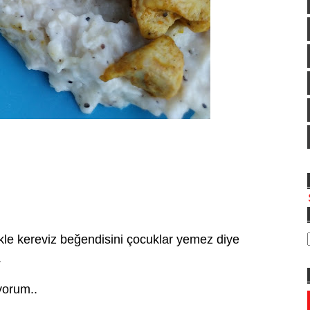
kle kereviz beğendisini çocuklar yemez diye
.
yorum..