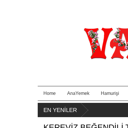
Home
AnaYemek
Hamurişi
PORTAKA
PIRA
EN YENİLER
E
LLI KEK
SA
TAVA
KEREVİZ BEĞENDİLİ