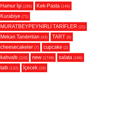
Hamur İşi
Kek-Pasta
(186)
(146)
Kurabiye
(71)
MURATBEYPEYNİRLİ TARİFLER
(21)
Mekan Tanıtımları
TART
(43)
(6)
cheesecakeler
cupcake
(7)
(2)
kahvaltı
new
salata
(110)
(1749)
(186)
tatlı
İçecek
(132)
(18)