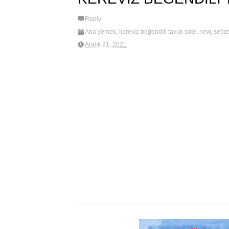
Reply
Ana yemek
,
kereviz beğendili tavuk sote
,
new
,
sebze
Aralık 21, 2021