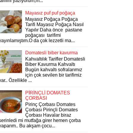
tarifini yazıyorum,m...
Mayasız puf puf poğaça
Mayasız Poğaça Poğaça
Tarifi Mayasız Poğaça Nasıl
Yapılır Daha önce pastane
poğaçası tarifimi
yayınlamıştım.O da çok lezzetli ma...
Domatesli biber kavurma
Kahvaltılık Tarifler Domatesli
Biber Kavurma Kahvaltı
Bugün kahvaltı sofralarımız
için çok sevilen bir tarifimiz
var.. Özellikle ...
PİRİNÇLİ DOMATES
ÇORBASI
Pirinç Çorbası Domates
Çorbası Pirinçli Domates
Çorbası Havalar biraz
serinledi mi mutfağa girer hemen çorba
yaparım.. Bu akşam çocu...