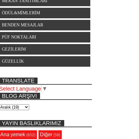
MEKAN TANITIMLARI
ÖDÜL&MİMLERİM
BENDEN MESAJLAR
PÜF NOKTALARI
GEZİLERİM
GÜZELLİK
TRANSLATE
Select Language
▼
BLOG ARŞIVI
YAYIN BASLIKLARIMIZ
Ana yemek
Diğer
(652)
(59)