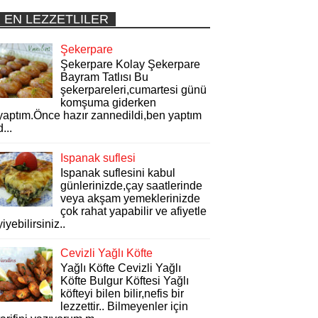
EN LEZZETLILER
Şekerpare
Şekerpare Kolay Şekerpare
Bayram Tatlısı Bu
şekerpareleri,cumartesi günü
komşuma giderken
yaptım.Önce hazır zannedildi,ben yaptım
d...
Ispanak suflesi
Ispanak suflesini kabul
günlerinizde,çay saatlerinde
veya akşam yemeklerinizde
çok rahat yapabilir ve afiyetle
yiyebilirsiniz..
Cevizli Yağlı Köfte
Yağlı Köfte Cevizli Yağlı
Köfte Bulgur Köftesi Yağlı
köfteyi bilen bilir,nefis bir
lezzettir.. Bilmeyenler için