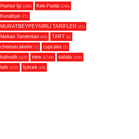
Hamur İşi
Kek-Pasta
(186)
(146)
Kurabiye
(71)
MURATBEYPEYNİRLİ TARİFLER
(21)
Mekan Tanıtımları
TART
(43)
(6)
cheesecakeler
cupcake
(7)
(2)
kahvaltı
new
salata
(110)
(1749)
(186)
tatlı
İçecek
(132)
(18)