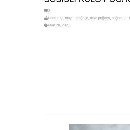
2
Hamur İşi
,
mayalı poğaça
,
new
,
poğaça
,
poğaçalar
,
Mart 28, 2021