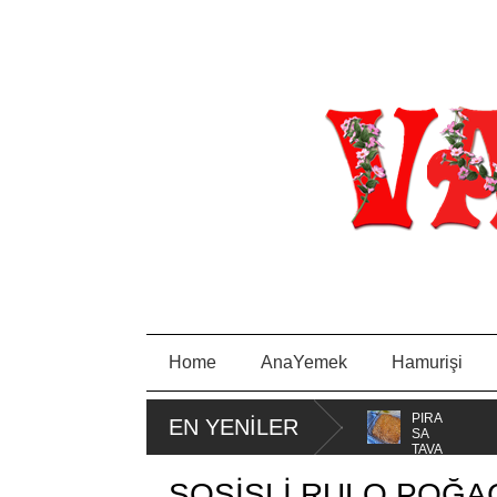
Home
AnaYemek
Hamurişi
MİSKET
PORTAKA
PIRA
EN YENİLER
KURABİYE
LLI KEK
SA
TAVA
SOSİSLİ RULO POĞA