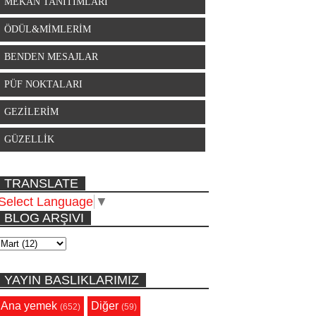
MEKAN TANITIMLARI
ÖDÜL&MİMLERİM
BENDEN MESAJLAR
PÜF NOKTALARI
GEZİLERİM
GÜZELLİK
TRANSLATE
Select Language
▼
BLOG ARŞIVI
YAYIN BASLIKLARIMIZ
Ana yemek
Diğer
(652)
(59)