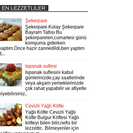
EN LEZZETLILER
Şekerpare
Şekerpare Kolay Şekerpare
Bayram Tatlısı Bu
şekerpareleri,cumartesi günü
komşuma giderken
yaptım.Önce hazır zannedildi,ben yaptım
d...
Ispanak suflesi
Ispanak suflesini kabul
günlerinizde,çay saatlerinde
veya akşam yemeklerinizde
çok rahat yapabilir ve afiyetle
yiyebilirsiniz..
Cevizli Yağlı Köfte
Yağlı Köfte Cevizli Yağlı
Köfte Bulgur Köftesi Yağlı
köfteyi bilen bilir,nefis bir
lezzettir.. Bilmeyenler için