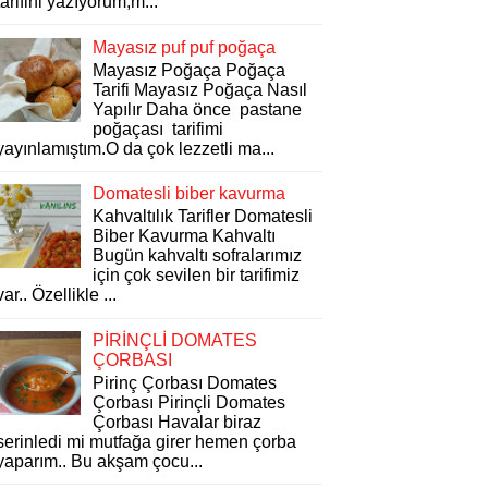
tarifini yazıyorum,m...
Mayasız puf puf poğaça
Mayasız Poğaça Poğaça
Tarifi Mayasız Poğaça Nasıl
Yapılır Daha önce pastane
poğaçası tarifimi
yayınlamıştım.O da çok lezzetli ma...
Domatesli biber kavurma
Kahvaltılık Tarifler Domatesli
Biber Kavurma Kahvaltı
Bugün kahvaltı sofralarımız
için çok sevilen bir tarifimiz
var.. Özellikle ...
PİRİNÇLİ DOMATES
ÇORBASI
Pirinç Çorbası Domates
Çorbası Pirinçli Domates
Çorbası Havalar biraz
serinledi mi mutfağa girer hemen çorba
yaparım.. Bu akşam çocu...