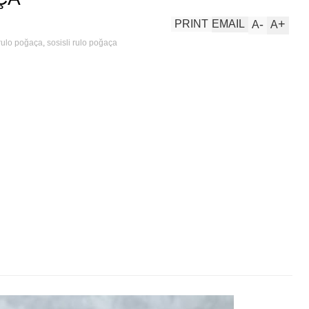
-
+
PRINT
EMAIL
A
A
rulo poğaça
,
sosisli rulo poğaça