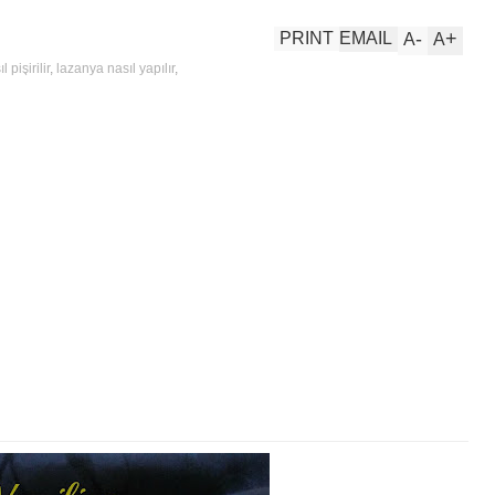
-
+
PRINT
EMAIL
A
A
 pişirilir
,
lazanya nasıl yapılır
,