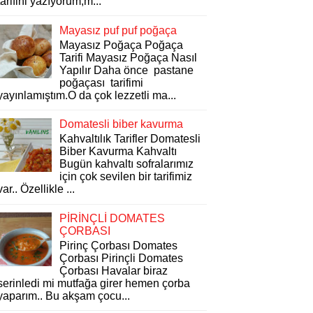
tarifini yazıyorum,m...
Mayasız puf puf poğaça
Mayasız Poğaça Poğaça
Tarifi Mayasız Poğaça Nasıl
Yapılır Daha önce pastane
poğaçası tarifimi
yayınlamıştım.O da çok lezzetli ma...
Domatesli biber kavurma
Kahvaltılık Tarifler Domatesli
Biber Kavurma Kahvaltı
Bugün kahvaltı sofralarımız
için çok sevilen bir tarifimiz
var.. Özellikle ...
PİRİNÇLİ DOMATES
ÇORBASI
Pirinç Çorbası Domates
Çorbası Pirinçli Domates
Çorbası Havalar biraz
serinledi mi mutfağa girer hemen çorba
yaparım.. Bu akşam çocu...