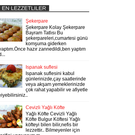
EN LEZZETLILER
Şekerpare
Şekerpare Kolay Şekerpare
Bayram Tatlısı Bu
şekerpareleri,cumartesi günü
komşuma giderken
yaptım.Önce hazır zannedildi,ben yaptım
d...
Ispanak suflesi
Ispanak suflesini kabul
günlerinizde,çay saatlerinde
veya akşam yemeklerinizde
çok rahat yapabilir ve afiyetle
yiyebilirsiniz..
Cevizli Yağlı Köfte
Yağlı Köfte Cevizli Yağlı
Köfte Bulgur Köftesi Yağlı
köfteyi bilen bilir,nefis bir
lezzettir.. Bilmeyenler için