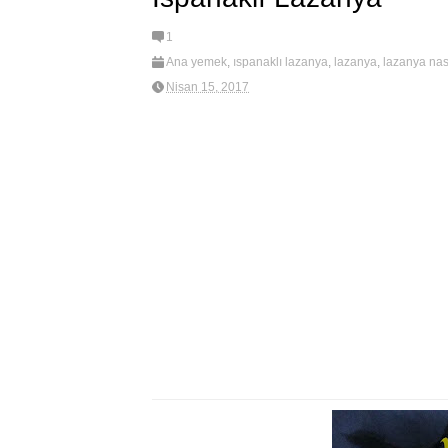
1
Ana yemek
,
ıspanaklı lazanya
,
lazanya
,
lazanya nasıl
lazanya tarifi
,
Makarnalar
,
new
Nisan 15, 2017