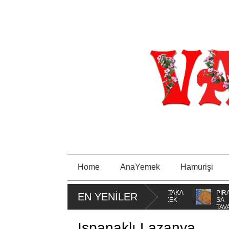
Home
AnaYemek
Hamurişi
BORCAM
MİSKET
PORTAKA
PIRA
EN YENİLER
KURABİYE
LLI KEK
SA
TAVA
Ispanaklı Lazanya