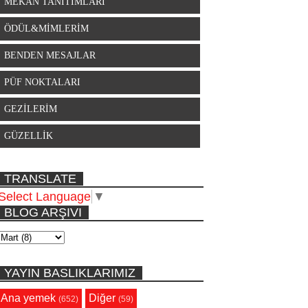
MEKAN TANITIMLARI
ÖDÜL&MİMLERİM
BENDEN MESAJLAR
PÜF NOKTALARI
GEZİLERİM
GÜZELLİK
TRANSLATE
Select Language
▼
BLOG ARŞIVI
YAYIN BASLIKLARIMIZ
Ana yemek
Diğer
(652)
(59)