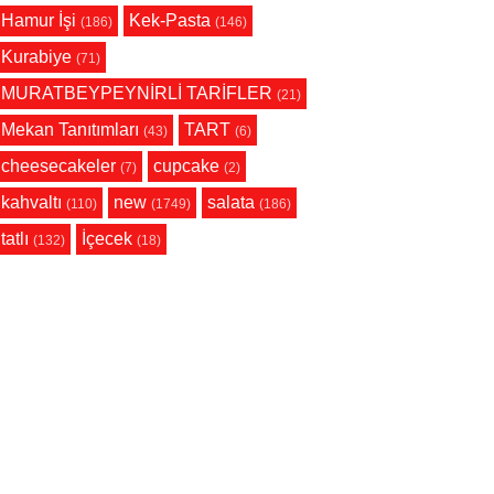
Hamur İşi
Kek-Pasta
(186)
(146)
Kurabiye
(71)
MURATBEYPEYNİRLİ TARİFLER
(21)
Mekan Tanıtımları
TART
(43)
(6)
cheesecakeler
cupcake
(7)
(2)
kahvaltı
new
salata
(110)
(1749)
(186)
tatlı
İçecek
(132)
(18)