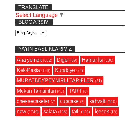
TRANSLATE
Select Language
▼
BLOG ARŞIVI
YAYIN BASLIKLARIMIZ
Ana yemek
Diğer
Hamur İşi
(652)
(59)
(186)
Kek-Pasta
Kurabiye
(146)
(71)
MURATBEYPEYNİRLİ TARİFLER
(21)
Mekan Tanıtımları
TART
(43)
(6)
cheesecakeler
cupcake
kahvaltı
(7)
(2)
(110)
new
salata
tatlı
İçecek
(1749)
(186)
(132)
(18)