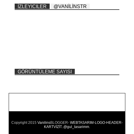
İZLEYICILER
@VANİLİNSTR
GÖRÜNTÜLEME SAYISI
Copyright 2015
Vanilins
BLOGGER-
WEBTASARIM-LOGO-HEADER-
KARTVİZİT..@gul_tasarimm
.