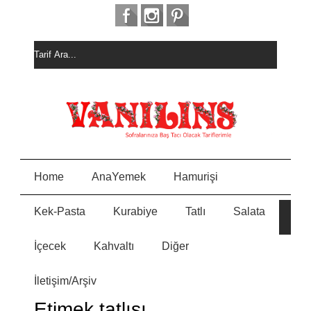
Home
AnaYemek
Hamurişi
Kek-Pasta
Kurabiye
Tatlı
Salata
HURM
E
ALI
KEK
İçecek
Kahvaltı
Diğer
MEYVELİ BORCAM
N
PASTASI
İletişim/Arşiv
MİSKET
Y
KURABİYE
Etimek tatlısı