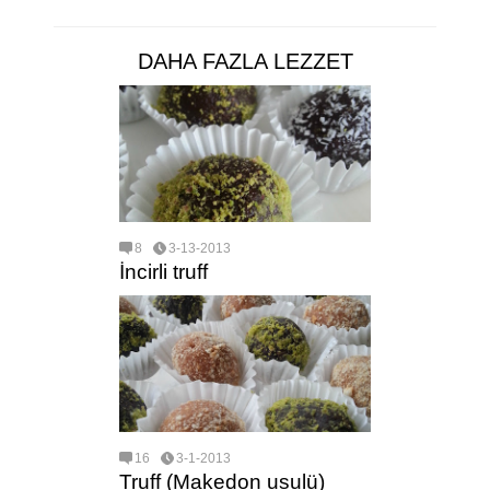
DAHA FAZLA LEZZET
8
3-13-2013
İncirli truff
16
3-1-2013
Truff (Makedon usulü)