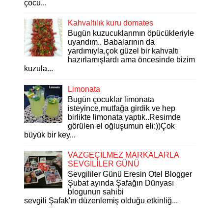
çocu...
Kahvaltılık kuru domates
Bugün kuzucuklarımın öpücükleriyle
uyandım.. Babalarının da
yardımıyla,çok güzel bir kahvaltı
hazırlamışlardı ama öncesinde bizim
kuzula...
Limonata
Bugün çocuklar limonata
isteyince,mutfağa girdik ve hep
birlikte limonata yaptık..Resimde
görülen el oğluşumun eli:))Çok
büyük bir key...
VAZGEÇİLMEZ MARKALARLA
SEVGİLİLER GÜNÜ
Sevgililer Günü Eresin Otel Blogger
Şubat ayında Şafağın Dünyası
blogunun sahibi
sevgili Şafak'ın düzenlemiş olduğu etkinliğ...