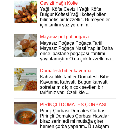
Cevizli Yağlı Köfte
Yağlı Köfte Cevizli Yağlı Köfte
Bulgur Köftesi Yağlı köfteyi bilen
bilir,nefis bir lezzettir.. Bilmeyenler
için tarifini yazıyorum,m...
Mayasız puf puf poğaça
Mayasız Poğaça Poğaça Tarifi
Mayasız Poğaça Nasıl Yapılır Daha
önce pastane poğaçası tarifimi
yayınlamıştım.O da çok lezzetli ma...
Domatesli biber kavurma
Kahvaltılık Tarifler Domatesli Biber
Kavurma Kahvaltı Bugün kahvaltı
sofralarımız için çok sevilen bir
tarifimiz var.. Özellikle ...
PİRİNÇLİ DOMATES ÇORBASI
Pirinç Çorbası Domates Çorbası
Pirinçli Domates Çorbası Havalar
biraz serinledi mi mutfağa girer
hemen çorba yaparım.. Bu akşam