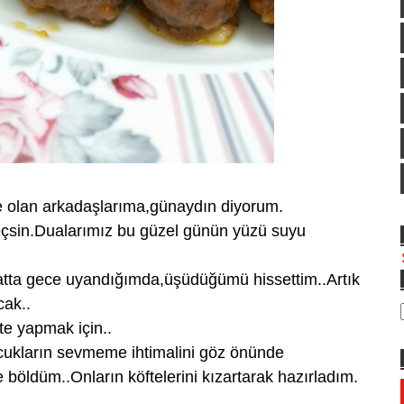
e olan arkadaşlarıma,günaydın diyorum.
çsin.Dualarımız bu güzel günün yüzü suyu
atta gece uyandığımda,üşüdüğümü hissettim..Artık
cak..
te yapmak için..
ocukların sevmeme ihtimalini göz önünde
 böldüm..Onların köftelerini kızartarak hazırladım.