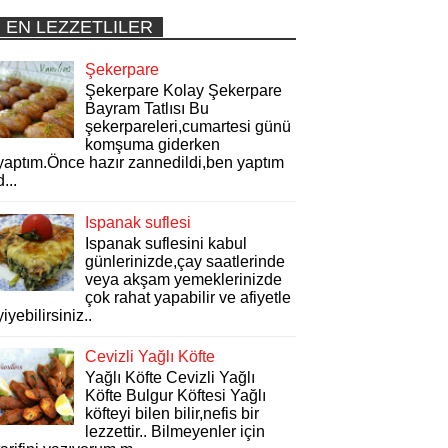
EN LEZZETLILER
Şekerpare
Şekerpare Kolay Şekerpare
Bayram Tatlısı Bu
şekerpareleri,cumartesi günü
komşuma giderken
yaptım.Önce hazır zannedildi,ben yaptım
d...
Ispanak suflesi
Ispanak suflesini kabul
günlerinizde,çay saatlerinde
veya akşam yemeklerinizde
çok rahat yapabilir ve afiyetle
yiyebilirsiniz..
Cevizli Yağlı Köfte
Yağlı Köfte Cevizli Yağlı
Köfte Bulgur Köftesi Yağlı
köfteyi bilen bilir,nefis bir
lezzettir.. Bilmeyenler için