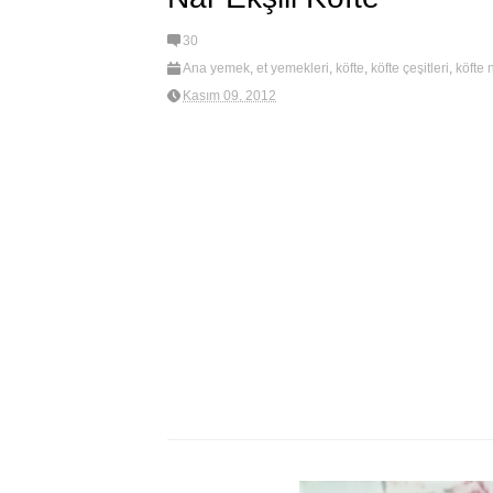
30
Ana yemek
,
et yemekleri
,
köfte
,
köfte çeşitleri
,
köfte n
şuruplu köfte
,
new
,
soslu köfte
Kasım 09, 2012