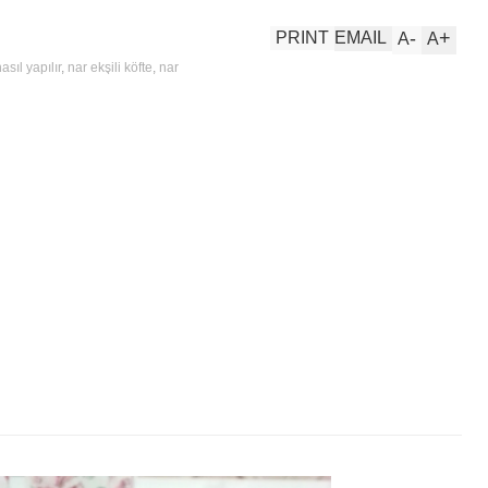
-
+
PRINT
EMAIL
A
A
asıl yapılır
,
nar ekşili köfte
,
nar