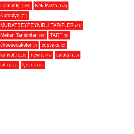
Hamur İşi
Kek-Pasta
(186)
(146)
Kurabiye
(71)
MURATBEYPEYNİRLİ TARİFLER
(21)
Mekan Tanıtımları
TART
(43)
(6)
cheesecakeler
cupcake
(7)
(2)
kahvaltı
new
salata
(110)
(1749)
(186)
tatlı
İçecek
(132)
(18)