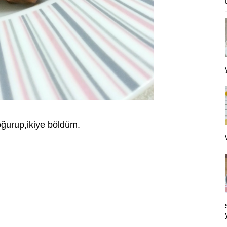
yoğurup,ikiye böldüm.