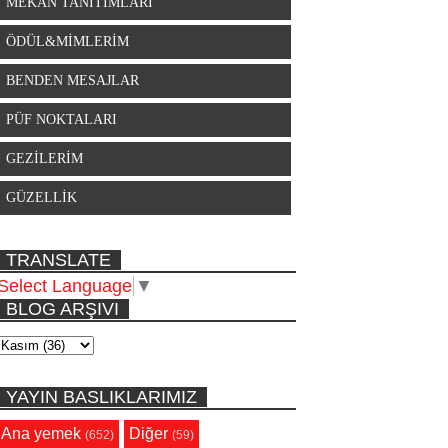
MEKAN TANITIMLARI
ÖDÜL&MİMLERİM
BENDEN MESAJLAR
PÜF NOKTALARI
GEZİLERİM
GÜZELLİK
TRANSLATE
Select Language
▼
BLOG ARŞIVI
YAYIN BASLIKLARIMIZ
Ana yemek
Diğer
(652)
(59)