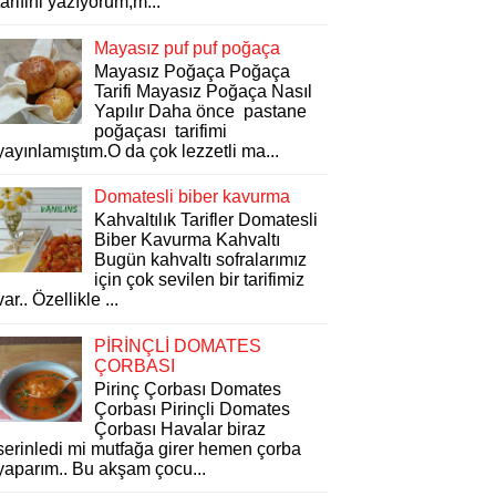
tarifini yazıyorum,m...
Mayasız puf puf poğaça
Mayasız Poğaça Poğaça
Tarifi Mayasız Poğaça Nasıl
Yapılır Daha önce pastane
poğaçası tarifimi
yayınlamıştım.O da çok lezzetli ma...
Domatesli biber kavurma
Kahvaltılık Tarifler Domatesli
Biber Kavurma Kahvaltı
Bugün kahvaltı sofralarımız
için çok sevilen bir tarifimiz
var.. Özellikle ...
PİRİNÇLİ DOMATES
ÇORBASI
Pirinç Çorbası Domates
Çorbası Pirinçli Domates
Çorbası Havalar biraz
serinledi mi mutfağa girer hemen çorba
yaparım.. Bu akşam çocu...