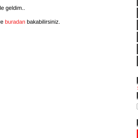
fle geldim..
ere
buradan
bakabilirsiniz.