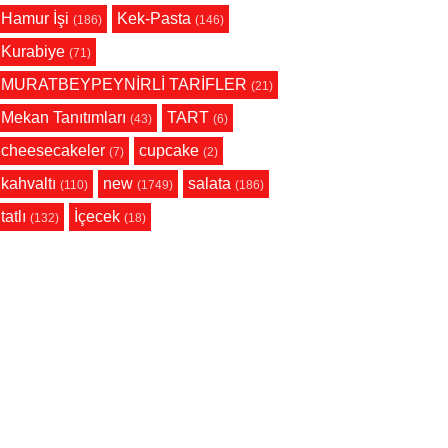
Hamur İşi
Kek-Pasta
(186)
(146)
Kurabiye
(71)
MURATBEYPEYNİRLİ TARİFLER
(21)
Mekan Tanıtımları
TART
(43)
(6)
cheesecakeler
cupcake
(7)
(2)
kahvaltı
new
salata
(110)
(1749)
(186)
tatlı
İçecek
(132)
(18)