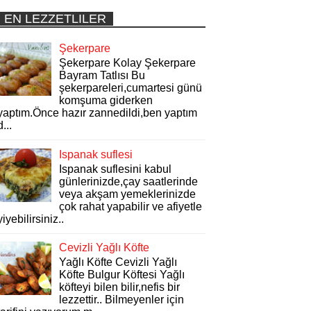
EN LEZZETLILER
Şekerpare
Şekerpare Kolay Şekerpare
Bayram Tatlısı Bu
şekerpareleri,cumartesi günü
komşuma giderken
yaptım.Önce hazır zannedildi,ben yaptım
d...
Ispanak suflesi
Ispanak suflesini kabul
günlerinizde,çay saatlerinde
veya akşam yemeklerinizde
çok rahat yapabilir ve afiyetle
yiyebilirsiniz..
Cevizli Yağlı Köfte
Yağlı Köfte Cevizli Yağlı
Köfte Bulgur Köftesi Yağlı
köfteyi bilen bilir,nefis bir
lezzettir.. Bilmeyenler için