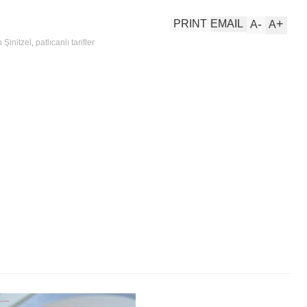
-
+
PRINT
EMAIL
A
A
n Şinitzel
,
patlıcanlı tarifler