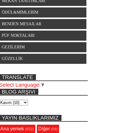
MEKAN TANITIMLARI
ÖDÜL&MİMLERİM
BENDEN MESAJLAR
PÜF NOKTALARI
GEZİLERİM
GÜZELLİK
TRANSLATE
Select Language
▼
BLOG ARŞIVI
YAYIN BASLIKLARIMIZ
Ana yemek
Diğer
(652)
(59)