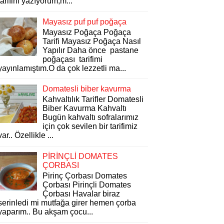
tarifini yazıyorum,m...
Mayasız puf puf poğaça
Mayasız Poğaça Poğaça
Tarifi Mayasız Poğaça Nasıl
Yapılır Daha önce pastane
poğaçası tarifimi
yayınlamıştım.O da çok lezzetli ma...
Domatesli biber kavurma
Kahvaltılık Tarifler Domatesli
Biber Kavurma Kahvaltı
Bugün kahvaltı sofralarımız
için çok sevilen bir tarifimiz
var.. Özellikle ...
PİRİNÇLİ DOMATES
ÇORBASI
Pirinç Çorbası Domates
Çorbası Pirinçli Domates
Çorbası Havalar biraz
serinledi mi mutfağa girer hemen çorba
yaparım.. Bu akşam çocu...