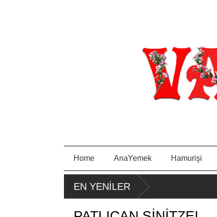
Home
AnaYemek
Hamurişi
PORTAKA
PIRA
EN YENİLER
LLI KEK
SA
TAVA
PATLICAN ŞİNİTZEL