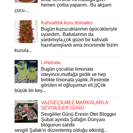
hemen çorba yaparım.. Bu akşam
çocu...
Kahvaltılık kuru domates
Bugün kuzucuklarımın öpücükleriyle
uyandım.. Babalarının da
yardımıyla,çok güzel bir kahvaltı
hazırlamışlardı ama öncesinde bizim
kuzula...
Limonata
Bugün çocuklar limonata
isteyince,mutfağa girdik ve hep
birlikte limonata yaptık..Resimde
görülen el oğluşumun eli:))Çok
büyük bir key...
VAZGEÇİLMEZ MARKALARLA
SEVGİLİLER GÜNÜ
Sevgililer Günü Eresin Otel Blogger
Şubat ayında Şafağın Dünyası
blogunun sahibi
sevgili Şafak'ın düzenlemiş olduğu etkinliğ...