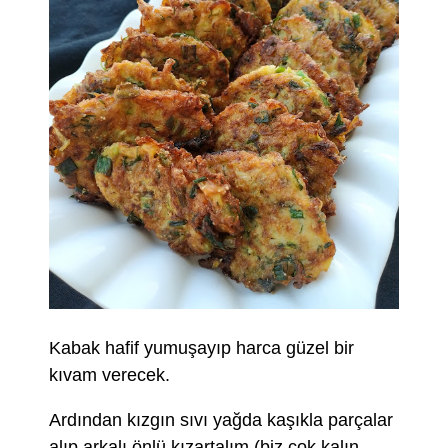
Kabak hafif yumuşayıp harca güzel bir
kıvam verecek.
Ardından kızgın sıvı yağda kaşıkla parçalar
alıp arkalı önlü kızartalım.(biz çok kalın