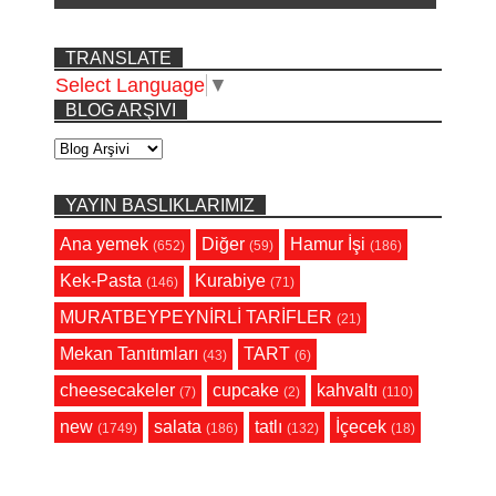
TRANSLATE
Select Language
▼
BLOG ARŞIVI
YAYIN BASLIKLARIMIZ
Ana yemek
Diğer
Hamur İşi
(652)
(59)
(186)
Kek-Pasta
Kurabiye
(146)
(71)
MURATBEYPEYNİRLİ TARİFLER
(21)
Mekan Tanıtımları
TART
(43)
(6)
cheesecakeler
cupcake
kahvaltı
(7)
(2)
(110)
new
salata
tatlı
İçecek
(1749)
(186)
(132)
(18)