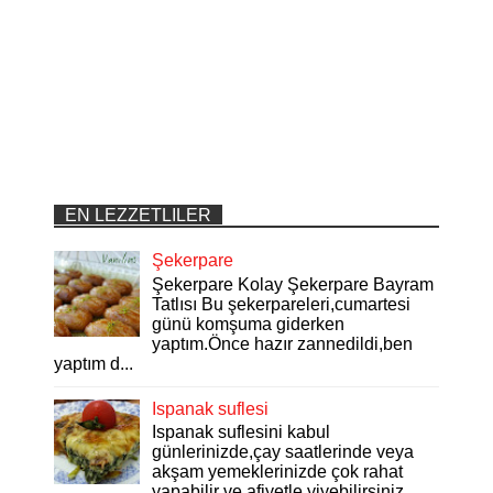
EN LEZZETLILER
Şekerpare
Şekerpare Kolay Şekerpare Bayram
Tatlısı Bu şekerpareleri,cumartesi
günü komşuma giderken
yaptım.Önce hazır zannedildi,ben
yaptım d...
Ispanak suflesi
Ispanak suflesini kabul
günlerinizde,çay saatlerinde veya
akşam yemeklerinizde çok rahat
yapabilir ve afiyetle yiyebilirsiniz..