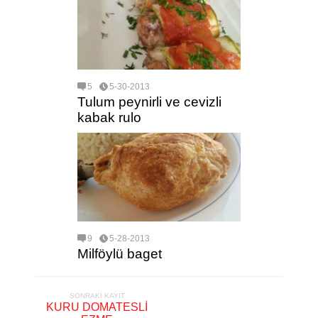
5
5-30-2013
Tulum peynirli ve cevizli
kabak rulo
9
5-28-2013
Milföylü baget
SONRAKI KAYIT
KURU DOMATESLİ