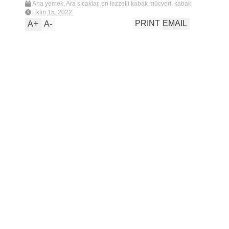
Ana yemek
,
Ara sıcaklar
,
en lezzetli kabak mücveri
,
kabak
mücver
,
kabak mücveri
,
mücver
,
new
Ekim 15, 2022
+
-
PRINT
EMAIL
A
A