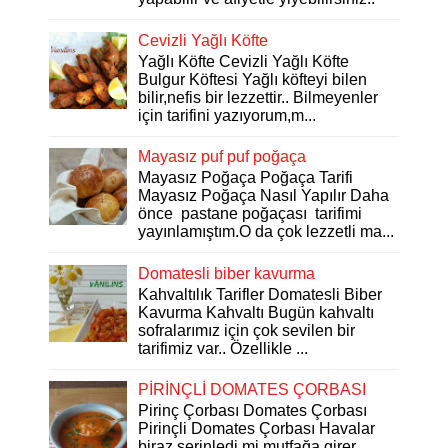
Cevizli Yağlı Köfte
Yağlı Köfte Cevizli Yağlı Köfte
Bulgur Köftesi Yağlı köfteyi bilen
bilir,nefis bir lezzettir.. Bilmeyenler
için tarifini yazıyorum,m...
Mayasız puf puf poğaça
Mayasız Poğaça Poğaça Tarifi
Mayasız Poğaça Nasıl Yapılır Daha
önce pastane poğaçası tarifimi
yayınlamıştım.O da çok lezzetli ma...
Domatesli biber kavurma
Kahvaltılık Tarifler Domatesli Biber
Kavurma Kahvaltı Bugün kahvaltı
sofralarımız için çok sevilen bir
tarifimiz var.. Özellikle ...
PİRİNÇLİ DOMATES ÇORBASI
Pirinç Çorbası Domates Çorbası
Pirinçli Domates Çorbası Havalar
biraz serinledi mi mutfağa girer