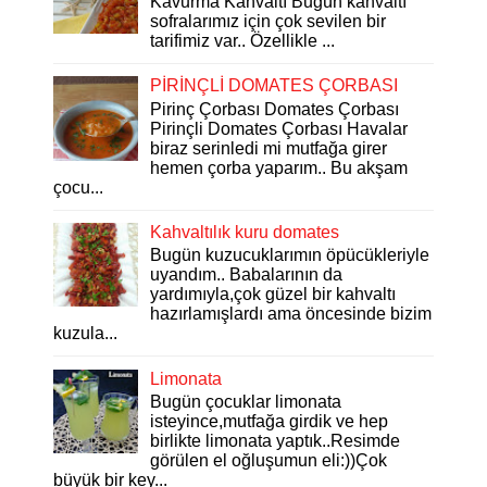
Kavurma Kahvaltı Bugün kahvaltı
sofralarımız için çok sevilen bir
tarifimiz var.. Özellikle ...
PİRİNÇLİ DOMATES ÇORBASI
Pirinç Çorbası Domates Çorbası
Pirinçli Domates Çorbası Havalar
biraz serinledi mi mutfağa girer
hemen çorba yaparım.. Bu akşam
çocu...
Kahvaltılık kuru domates
Bugün kuzucuklarımın öpücükleriyle
uyandım.. Babalarının da
yardımıyla,çok güzel bir kahvaltı
hazırlamışlardı ama öncesinde bizim
kuzula...
Limonata
Bugün çocuklar limonata
isteyince,mutfağa girdik ve hep
birlikte limonata yaptık..Resimde
görülen el oğluşumun eli:))Çok
büyük bir key...