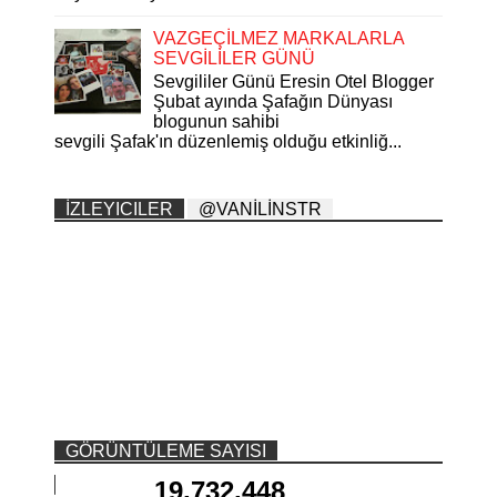
VAZGEÇİLMEZ MARKALARLA
SEVGİLİLER GÜNÜ
Sevgililer Günü Eresin Otel Blogger
Şubat ayında Şafağın Dünyası
blogunun sahibi
sevgili Şafak'ın düzenlemiş olduğu etkinliğ...
İZLEYICILER
@VANİLİNSTR
GÖRÜNTÜLEME SAYISI
19,732,448