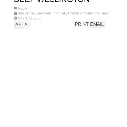
PORTA
E
LLI KEK
Reply
Ana yemek
,
beef wellington
,
et yemekleri
,
master chef
,
new
PIRA
N
Mayıs 30, 2022
SA
+
-
PRINT
EMAIL
A
A
TAVA
İ
L
E
R