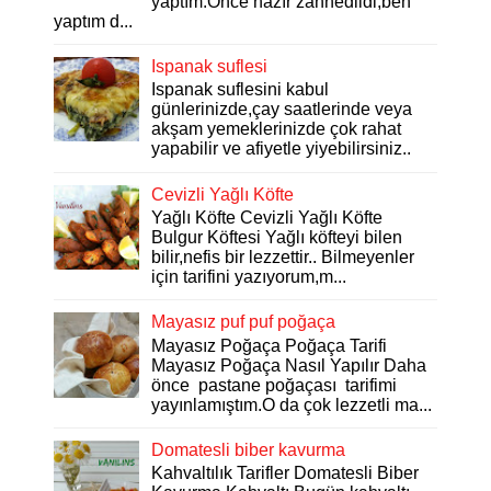
yaptım.Önce hazır zannedildi,ben
yaptım d...
Ispanak suflesi
Ispanak suflesini kabul
günlerinizde,çay saatlerinde veya
akşam yemeklerinizde çok rahat
yapabilir ve afiyetle yiyebilirsiniz..
Cevizli Yağlı Köfte
Yağlı Köfte Cevizli Yağlı Köfte
Bulgur Köftesi Yağlı köfteyi bilen
bilir,nefis bir lezzettir.. Bilmeyenler
için tarifini yazıyorum,m...
Mayasız puf puf poğaça
Mayasız Poğaça Poğaça Tarifi
Mayasız Poğaça Nasıl Yapılır Daha
önce pastane poğaçası tarifimi
yayınlamıştım.O da çok lezzetli ma...
Domatesli biber kavurma
Kahvaltılık Tarifler Domatesli Biber