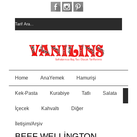
Home
AnaYemek
Hamurişi
Kek-Pasta
Kurabiye
Tatlı
Salata
HURM
E
ALI
KEK
İçecek
Kahvaltı
Diğer
MEYVE
N
PASTAS
İletişim/Arşiv
MİSKET
Y
KURAB
BEEF WELLİNGTON