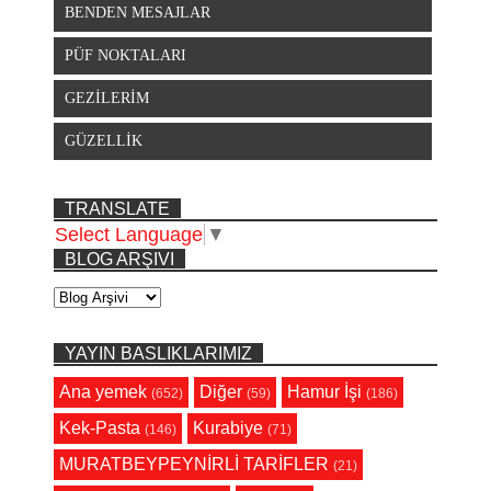
BENDEN MESAJLAR
PÜF NOKTALARI
GEZİLERİM
GÜZELLİK
TRANSLATE
Select Language
▼
BLOG ARŞIVI
YAYIN BASLIKLARIMIZ
Ana yemek
Diğer
Hamur İşi
(652)
(59)
(186)
Kek-Pasta
Kurabiye
(146)
(71)
MURATBEYPEYNİRLİ TARİFLER
(21)