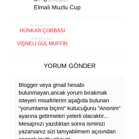
0
12-31-2015
Elmalı Muzlu Cup
SONRAKI KAYIT
HÜNKAR ÇORBASI
ÖNCEKI KAYIT
VİŞNELİ GÜL MUFFİN
YORUM GÖNDER
Blogger veya gmail hesabı
bulunmayan,ancak yorum bırakmak
isteyen misafirlerim aşağıda bulunan
"yorumlama biçimi" kutucuğunu "Anonim"
ayarına getirmeleri yeterli olacaktır...
Mesajınızı yazdıktan sonra isminizi
yazarsanız sizi tanıyabilmem açısından