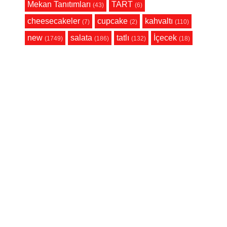
Mekan Tanıtımları
TART
(43)
(6)
cheesecakeler
cupcake
kahvaltı
(7)
(2)
(110)
new
salata
tatlı
İçecek
(1749)
(186)
(132)
(18)