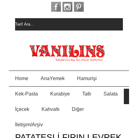
Home
AnaYemek
Hamurişi
Kek-Pasta
Kurabiye
Tatlı
Salata
HURM
E
ALI
KEK
İçecek
Kahvaltı
Diğer
MEYVELİ BORCAM
N
PASTASI
İletişim/Arşiv
MİSKET
Y
KURABİYE
PATATESLİ FIRIN LEVREK