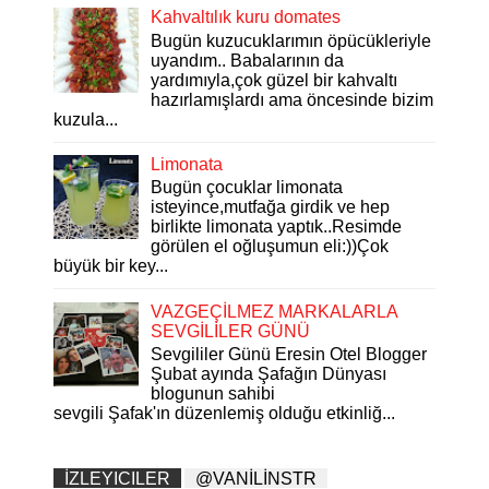
Kahvaltılık kuru domates
Bugün kuzucuklarımın öpücükleriyle
uyandım.. Babalarının da
yardımıyla,çok güzel bir kahvaltı
hazırlamışlardı ama öncesinde bizim
kuzula...
Limonata
Bugün çocuklar limonata
isteyince,mutfağa girdik ve hep
birlikte limonata yaptık..Resimde
görülen el oğluşumun eli:))Çok
büyük bir key...
VAZGEÇİLMEZ MARKALARLA
SEVGİLİLER GÜNÜ
Sevgililer Günü Eresin Otel Blogger
Şubat ayında Şafağın Dünyası
blogunun sahibi
sevgili Şafak'ın düzenlemiş olduğu etkinliğ...
İZLEYICILER
@VANİLİNSTR