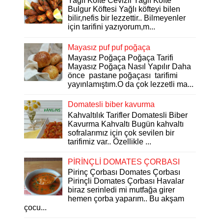
Yağlı Köfte Cevizli Yağlı Köfte
Bulgur Köftesi Yağlı köfteyi bilen
bilir,nefis bir lezzettir.. Bilmeyenler
için tarifini yazıyorum,m...
Mayasız puf puf poğaça
Mayasız Poğaça Poğaça Tarifi
Mayasız Poğaça Nasıl Yapılır Daha
önce pastane poğaçası tarifimi
yayınlamıştım.O da çok lezzetli ma...
Domatesli biber kavurma
Kahvaltılık Tarifler Domatesli Biber
Kavurma Kahvaltı Bugün kahvaltı
sofralarımız için çok sevilen bir
tarifimiz var.. Özellikle ...
PİRİNÇLİ DOMATES ÇORBASI
Pirinç Çorbası Domates Çorbası
Pirinçli Domates Çorbası Havalar
biraz serinledi mi mutfağa girer
hemen çorba yaparım.. Bu akşam
çocu...