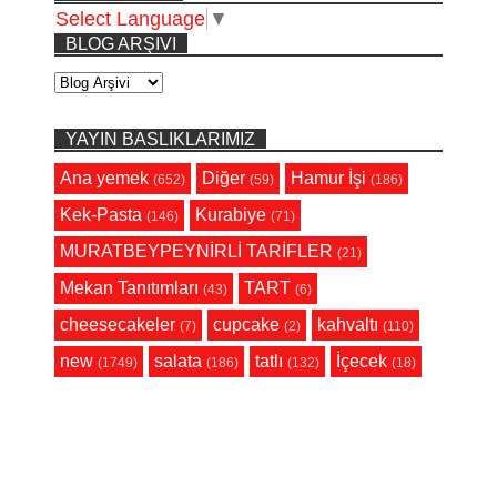
Select Language
▼
BLOG ARŞIVI
YAYIN BASLIKLARIMIZ
Ana yemek
Diğer
Hamur İşi
(652)
(59)
(186)
Kek-Pasta
Kurabiye
(146)
(71)
MURATBEYPEYNİRLİ TARİFLER
(21)
Mekan Tanıtımları
TART
(43)
(6)
cheesecakeler
cupcake
kahvaltı
(7)
(2)
(110)
new
salata
tatlı
İçecek
(1749)
(186)
(132)
(18)