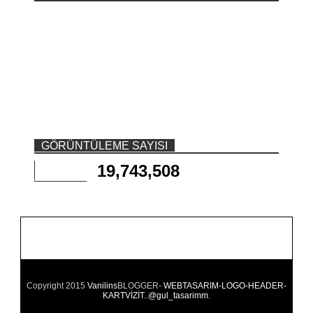
GÖRÜNTÜLEME SAYISI
19,743,508
Copyright 2015
Vanilins
BLOGGER-
WEBTASARIM-LOGO-HEADER-
KARTVİZİT..@gul_tasarimm
.