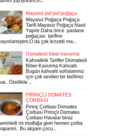
tarifini yazıyorum,m...
Mayasız puf puf poğaça
Mayasız Poğaça Poğaça
Tarifi Mayasız Poğaça Nasıl
Yapılır Daha önce pastane
poğaçası tarifimi
yayınlamıştım.O da çok lezzetli ma...
Domatesli biber kavurma
Kahvaltılık Tarifler Domatesli
Biber Kavurma Kahvaltı
Bugün kahvaltı sofralarımız
için çok sevilen bir tarifimiz
var.. Özellikle ...
PİRİNÇLİ DOMATES
ÇORBASI
Pirinç Çorbası Domates
Çorbası Pirinçli Domates
Çorbası Havalar biraz
serinledi mi mutfağa girer hemen çorba
yaparım.. Bu akşam çocu...