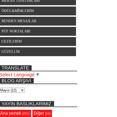
MEKAN TANITIMLARI
ÖDÜL&MİMLERİM
BENDEN MESAJLAR
PÜF NOKTALARI
GEZİLERİM
GÜZELLİK
TRANSLATE
Select Language
▼
BLOG ARŞIVI
YAYIN BASLIKLARIMIZ
Ana yemek
Diğer
(652)
(59)