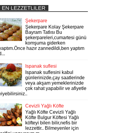
EN LEZZETLILER
Şekerpare
Şekerpare Kolay Şekerpare
Bayram Tatlısı Bu
şekerpareleri,cumartesi günü
komşuma giderken
yaptım.Önce hazır zannedildi,ben yaptım
d...
Ispanak suflesi
Ispanak suflesini kabul
günlerinizde,çay saatlerinde
veya akşam yemeklerinizde
çok rahat yapabilir ve afiyetle
yiyebilirsiniz..
Cevizli Yağlı Köfte
Yağlı Köfte Cevizli Yağlı
Köfte Bulgur Köftesi Yağlı
köfteyi bilen bilir,nefis bir
lezzettir.. Bilmeyenler için