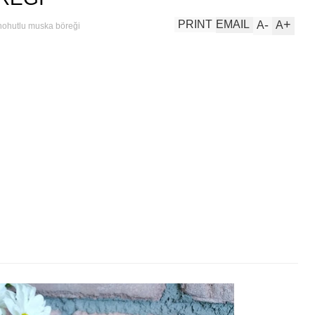
-
+
PRINT
EMAIL
A
A
nohutlu muska böreği