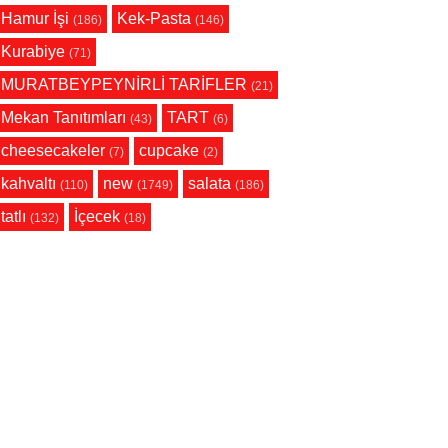
Hamur İşi
Kek-Pasta
(186)
(146)
Kurabiye
(71)
MURATBEYPEYNİRLİ TARİFLER
(21)
Mekan Tanıtımları
TART
(43)
(6)
cheesecakeler
cupcake
(7)
(2)
kahvaltı
new
salata
(110)
(1749)
(186)
tatlı
İçecek
(132)
(18)