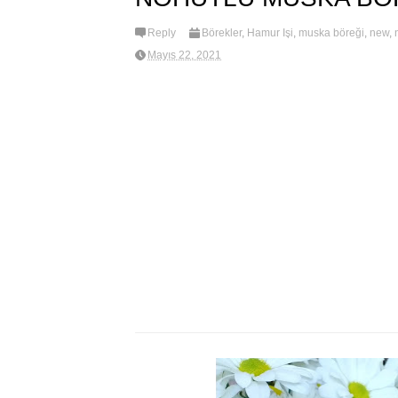
Reply
Börekler
,
Hamur İşi
,
muska böreği
,
new
,
Mayıs 22, 2021