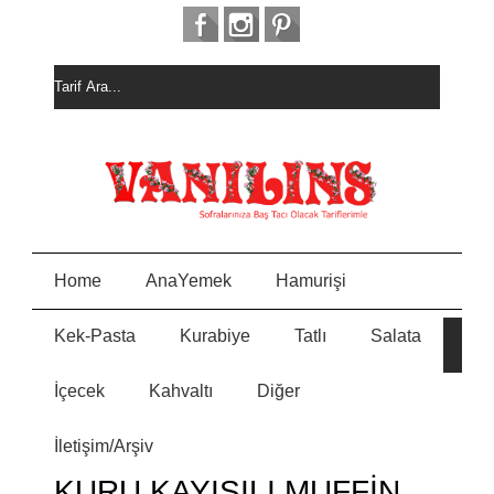
Home
AnaYemek
Hamurişi
Kek-Pasta
Kurabiye
Tatlı
Salata
HURM
E
ALI
KEK
İçecek
Kahvaltı
Diğer
MEYVELİ BORCAM
N
PASTASI
İletişim/Arşiv
MİSKET
Y
KURABİYE
KURU KAYISILI MUFFİN