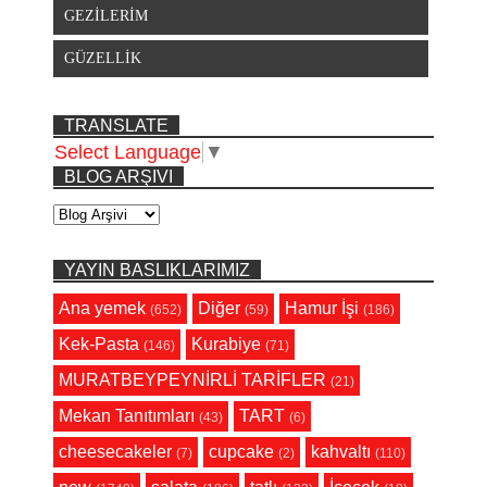
GEZİLERİM
GÜZELLİK
TRANSLATE
Select Language
▼
BLOG ARŞIVI
YAYIN BASLIKLARIMIZ
Ana yemek
Diğer
Hamur İşi
(652)
(59)
(186)
Kek-Pasta
Kurabiye
(146)
(71)
MURATBEYPEYNİRLİ TARİFLER
(21)
Mekan Tanıtımları
TART
(43)
(6)
cheesecakeler
cupcake
kahvaltı
(7)
(2)
(110)