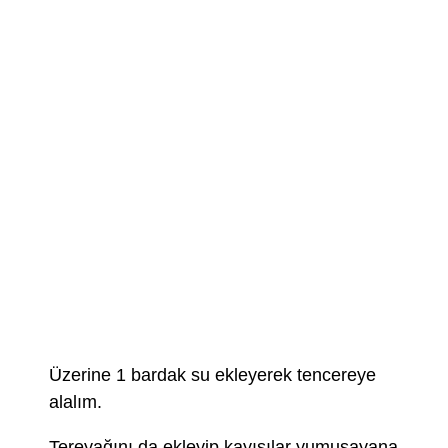
Üzerine 1 bardak su ekleyerek tencereye
alalım.
Tereyağını da ekleyip,kayısılar yumuşayana