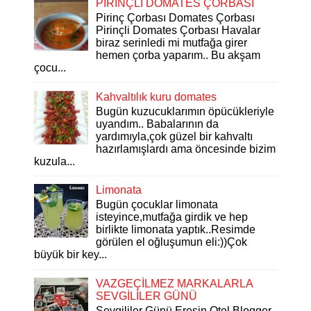
PİRİNÇLİ DOMATES ÇORBASI
Pirinç Çorbası Domates Çorbası
Pirinçli Domates Çorbası Havalar
biraz serinledi mi mutfağa girer
hemen çorba yaparım.. Bu akşam
çocu...
Kahvaltılık kuru domates
Bugün kuzucuklarımın öpücükleriyle
uyandım.. Babalarının da
yardımıyla,çok güzel bir kahvaltı
hazırlamışlardı ama öncesinde bizim
kuzula...
Limonata
Bugün çocuklar limonata
isteyince,mutfağa girdik ve hep
birlikte limonata yaptık..Resimde
görülen el oğluşumun eli:))Çok
büyük bir key...
VAZGEÇİLMEZ MARKALARLA
SEVGİLİLER GÜNÜ
Sevgililer Günü Eresin Otel Blogger