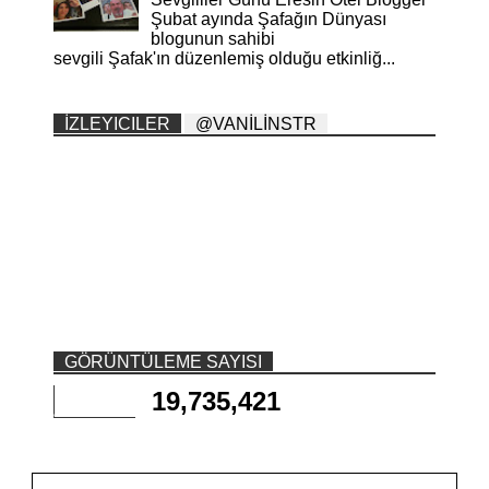
Şubat ayında Şafağın Dünyası
blogunun sahibi
sevgili Şafak'ın düzenlemiş olduğu etkinliğ...
İZLEYICILER
@VANİLİNSTR
GÖRÜNTÜLEME SAYISI
19,735,421