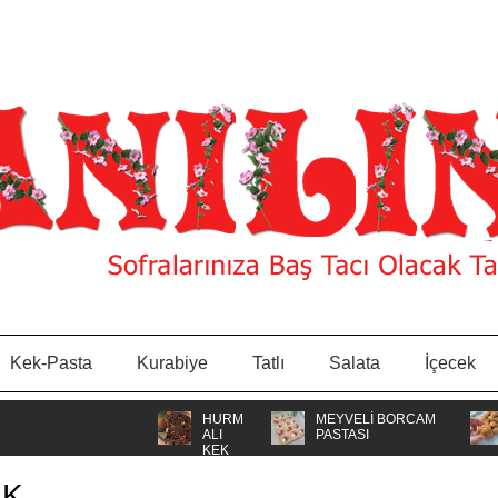
Kek-Pasta
Kurabiye
Tatlı
Salata
İçecek
HURM
MEYVELİ BORCAM
MİSK
ALI
PASTASI
KURA
KEK
EK