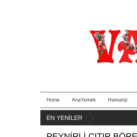
Home
AnaYemek
Hamurişi
EN YENİLER
PEYNİRLİ ÇITIR BÖR