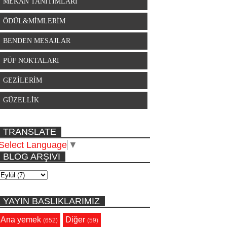
MEKAN TANITIMLARI
ÖDÜL&MİMLERİM
BENDEN MESAJLAR
PÜF NOKTALARI
GEZİLERİM
GÜZELLİK
TRANSLATE
Select Language
▼
BLOG ARŞIVI
YAYIN BASLIKLARIMIZ
Ana yemek
Diğer
(652)
(59)