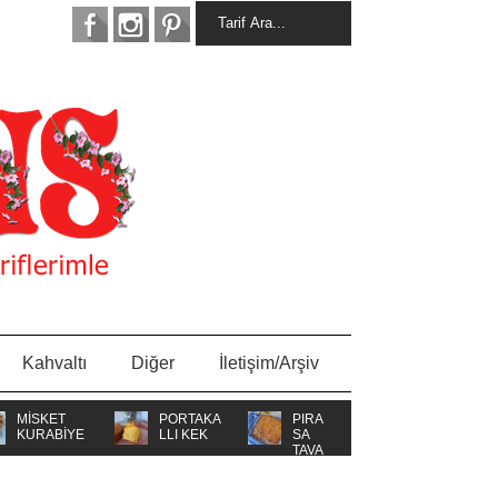
Kahvaltı
Diğer
İletişim/Arşiv
ET
PORTAKA
PIRA
BİYE
LLI KEK
SA
TAVA