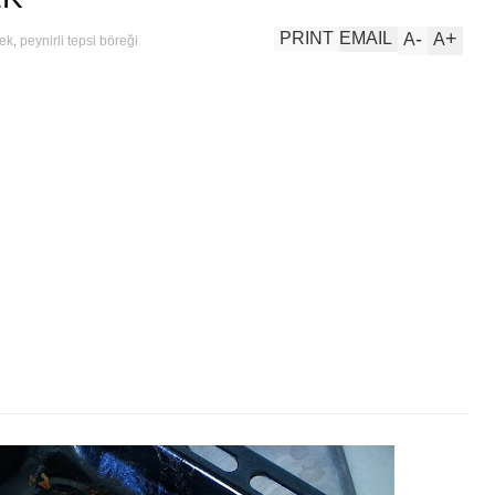
-
+
PRINT
EMAIL
A
A
rek
,
peynirli tepsi böreği