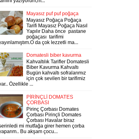
tarifini yazıyorum,m...
Mayasız puf puf poğaça
Mayasız Poğaça Poğaça
Tarifi Mayasız Poğaça Nasıl
Yapılır Daha önce pastane
poğaçası tarifimi
yayınlamıştım.O da çok lezzetli ma...
Domatesli biber kavurma
Kahvaltılık Tarifler Domatesli
Biber Kavurma Kahvaltı
Bugün kahvaltı sofralarımız
için çok sevilen bir tarifimiz
var.. Özellikle ...
PİRİNÇLİ DOMATES
ÇORBASI
Pirinç Çorbası Domates
Çorbası Pirinçli Domates
Çorbası Havalar biraz
serinledi mi mutfağa girer hemen çorba
yaparım.. Bu akşam çocu...