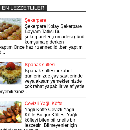
EN LEZZETLILER
Şekerpare
Şekerpare Kolay Şekerpare
Bayram Tatlısı Bu
şekerpareleri,cumartesi günü
komşuma giderken
yaptım.Önce hazır zannedildi,ben yaptım
d...
Ispanak suflesi
Ispanak suflesini kabul
günlerinizde,çay saatlerinde
veya akşam yemeklerinizde
çok rahat yapabilir ve afiyetle
yiyebilirsiniz..
Cevizli Yağlı Köfte
Yağlı Köfte Cevizli Yağlı
Köfte Bulgur Köftesi Yağlı
köfteyi bilen bilir,nefis bir
lezzettir.. Bilmeyenler için