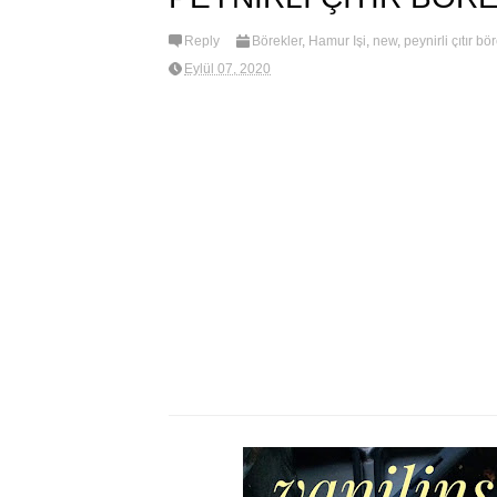
Reply
Börekler
,
Hamur İşi
,
new
,
peynirli çıtır bö
Eylül 07, 2020