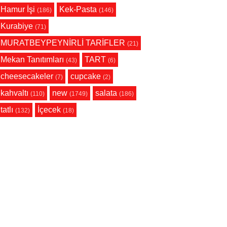
Hamur İşi
Kek-Pasta
(186)
(146)
Kurabiye
(71)
MURATBEYPEYNİRLİ TARİFLER
(21)
Mekan Tanıtımları
TART
(43)
(6)
cheesecakeler
cupcake
(7)
(2)
kahvaltı
new
salata
(110)
(1749)
(186)
tatlı
İçecek
(132)
(18)