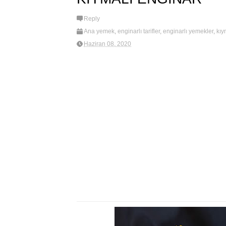
Reply
Ana yemek
,
enginarlı tarifler
,
enginarlı yemekler
,
kıy
Haziran 08, 2020