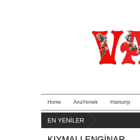
Home
AnaYemek
Hamurişi
PORTAKA
PIRA
EN YENİLER
YE
LLI KEK
SA
TAVA
KIYMALI ENGİNAR