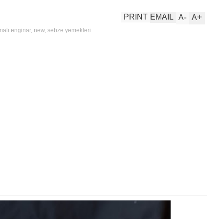
-
+
PRINT
EMAIL
A
A
malı enginar
,
new
,
sebze yemekleri