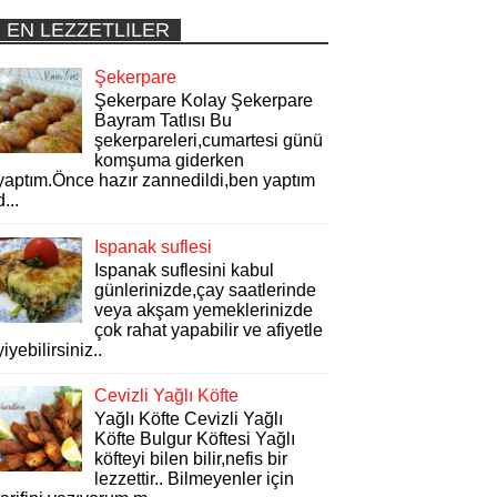
EN LEZZETLILER
Şekerpare
Şekerpare Kolay Şekerpare
Bayram Tatlısı Bu
şekerpareleri,cumartesi günü
komşuma giderken
yaptım.Önce hazır zannedildi,ben yaptım
d...
Ispanak suflesi
Ispanak suflesini kabul
günlerinizde,çay saatlerinde
veya akşam yemeklerinizde
çok rahat yapabilir ve afiyetle
yiyebilirsiniz..
Cevizli Yağlı Köfte
Yağlı Köfte Cevizli Yağlı
Köfte Bulgur Köftesi Yağlı
köfteyi bilen bilir,nefis bir
lezzettir.. Bilmeyenler için