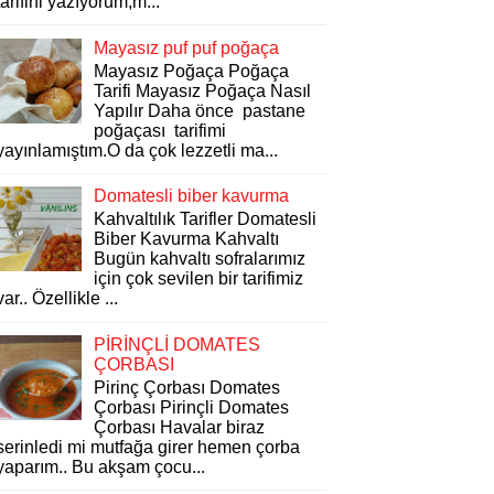
tarifini yazıyorum,m...
Mayasız puf puf poğaça
Mayasız Poğaça Poğaça
Tarifi Mayasız Poğaça Nasıl
Yapılır Daha önce pastane
poğaçası tarifimi
yayınlamıştım.O da çok lezzetli ma...
Domatesli biber kavurma
Kahvaltılık Tarifler Domatesli
Biber Kavurma Kahvaltı
Bugün kahvaltı sofralarımız
için çok sevilen bir tarifimiz
var.. Özellikle ...
PİRİNÇLİ DOMATES
ÇORBASI
Pirinç Çorbası Domates
Çorbası Pirinçli Domates
Çorbası Havalar biraz
serinledi mi mutfağa girer hemen çorba
yaparım.. Bu akşam çocu...