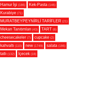
Hamur İşi
Kek-Pasta
(186)
(146)
Kurabiye
(71)
MURATBEYPEYNİRLİ TARİFLER
(21)
Mekan Tanıtımları
TART
(43)
(6)
cheesecakeler
cupcake
(7)
(2)
kahvaltı
new
salata
(110)
(1749)
(186)
tatlı
İçecek
(132)
(18)