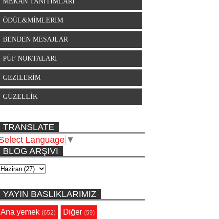
MEKAN TANITIMLARI
ÖDÜL&MİMLERİM
BENDEN MESAJLAR
PÜF NOKTALARI
GEZİLERİM
GÜZELLİK
TRANSLATE
Select Language
▼
BLOG ARŞIVI
YAYIN BASLIKLARIMIZ
Ana yemek
Diğer
(652)
(59)