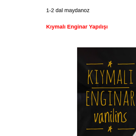
1-2 dal maydanoz
Kıymalı Enginar Yapılışı