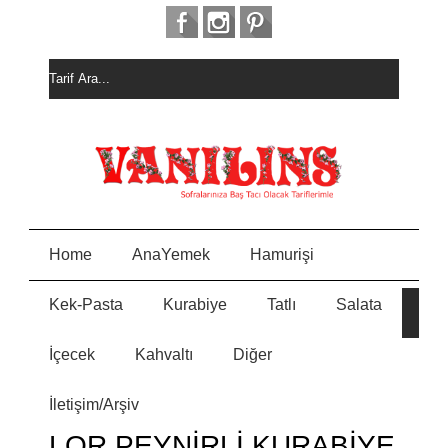
Home
AnaYemek
Hamurişi
Kek-Pasta
Kurabiye
Tatlı
Salata
HURM
E
ALI
KEK
İçecek
Kahvaltı
Diğer
MEYVELİ BORCAM
N
PASTASI
İletişim/Arşiv
MİSKET
Y
KURABİYE
LOR PEYNİRLİ KURABİYE