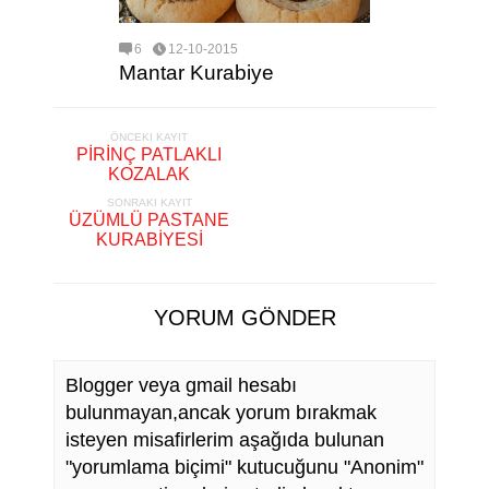
6
12-10-2015
Mantar Kurabiye
ÖNCEKI KAYIT
PİRİNÇ PATLAKLI
KOZALAK
SONRAKI KAYIT
ÜZÜMLÜ PASTANE
KURABİYESİ
YORUM GÖNDER
Blogger veya gmail hesabı
bulunmayan,ancak yorum bırakmak
isteyen misafirlerim aşağıda bulunan
"yorumlama biçimi" kutucuğunu "Anonim"