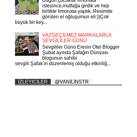
Bugün çocuklar limonata
isteyince,mutfağa girdik ve hep
birlikte limonata yaptık..Resimde
görülen el oğluşumun eli:))Çok
büyük bir key...
VAZGEÇİLMEZ MARKALARLA
SEVGİLİLER GÜNÜ
Sevgililer Günü Eresin Otel Blogger
Şubat ayında Şafağın Dünyası
blogunun sahibi
sevgili Şafak'ın düzenlemiş olduğu etkinliğ...
İZLEYICILER
@VANİLİNSTR