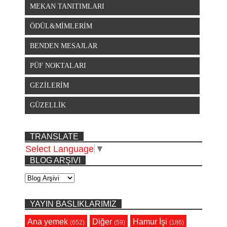
MEKAN TANITIMLARI
ÖDÜL&MİMLERİM
BENDEN MESAJLAR
PÜF NOKTALARI
GEZİLERİM
GÜZELLİK
TRANSLATE
Select Language
▼
BLOG ARŞIVI
YAYIN BASLIKLARIMIZ
Ana yemek
Diğer
Hamur İşi
(652)
(59)
(186)