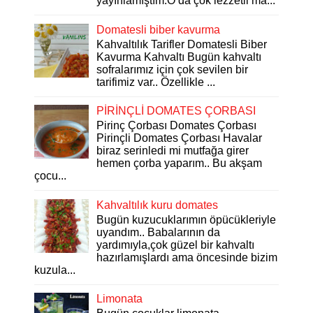
yayınlamıştım.O da çok lezzetli ma...
Domatesli biber kavurma
Kahvaltılık Tarifler Domatesli Biber
Kavurma Kahvaltı Bugün kahvaltı
sofralarımız için çok sevilen bir
tarifimiz var.. Özellikle ...
PİRİNÇLİ DOMATES ÇORBASI
Pirinç Çorbası Domates Çorbası
Pirinçli Domates Çorbası Havalar
biraz serinledi mi mutfağa girer
hemen çorba yaparım.. Bu akşam
çocu...
Kahvaltılık kuru domates
Bugün kuzucuklarımın öpücükleriyle
uyandım.. Babalarının da
yardımıyla,çok güzel bir kahvaltı
hazırlamışlardı ama öncesinde bizim
kuzula...
Limonata