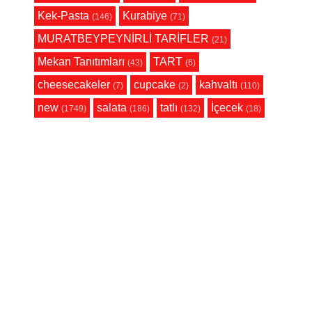
Kek-Pasta
Kurabiye
(146)
(71)
MURATBEYPEYNİRLİ TARİFLER
(21)
Mekan Tanıtımları
TART
(43)
(6)
cheesecakeler
cupcake
kahvaltı
(7)
(2)
(110)
new
salata
tatlı
İçecek
(1749)
(186)
(132)
(18)