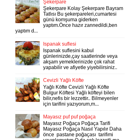
Şekerpare
Şekerpare Kolay Şekerpare Bayram
Tatlısı Bu şekerpareleri,cumartesi
günü komşuma giderken
yaptım.Önce hazır zannedildi,ben
yaptım d...
Ispanak suflesi
Ispanak suflesini kabul
günlerinizde,çay saatlerinde veya
akşam yemeklerinizde çok rahat
yapabilir ve afiyetle yiyebilirsiniz..
Cevizli Yağlı Köfte
Yağlı Köfte Cevizli Yağlı Köfte
Bulgur Köftesi Yağlı köfteyi bilen
bilir,nefis bir lezzettir.. Bilmeyenler
için tarifini yazıyorum,m...
Mayasız puf puf poğaça
Mayasız Poğaça Poğaça Tarifi
Mayasız Poğaça Nasıl Yapılır Daha
önce pastane poğaçası tarifimi