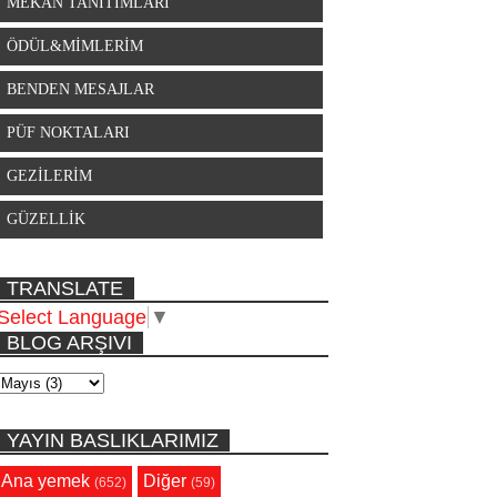
MEKAN TANITIMLARI
ÖDÜL&MİMLERİM
BENDEN MESAJLAR
PÜF NOKTALARI
GEZİLERİM
GÜZELLİK
TRANSLATE
Select Language
▼
BLOG ARŞIVI
YAYIN BASLIKLARIMIZ
Ana yemek
Diğer
(652)
(59)