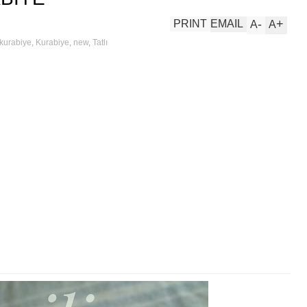
-
+
PRINT
EMAIL
A
A
 kurabiye
,
Kurabiye
,
new
,
Tatlı