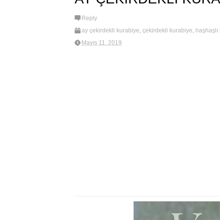
Reply
ay çekirdekli kurabiye
,
çekirdekli kurabiye
,
haşhaşlı
kurabiyeler
,
Tuzlu kurabiyeler
Mayıs 11, 2019