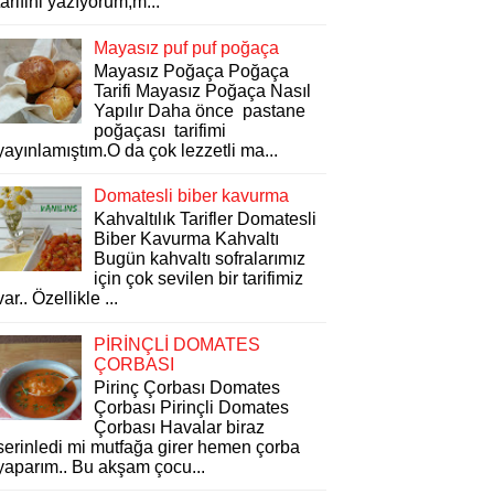
tarifini yazıyorum,m...
Mayasız puf puf poğaça
Mayasız Poğaça Poğaça
Tarifi Mayasız Poğaça Nasıl
Yapılır Daha önce pastane
poğaçası tarifimi
yayınlamıştım.O da çok lezzetli ma...
Domatesli biber kavurma
Kahvaltılık Tarifler Domatesli
Biber Kavurma Kahvaltı
Bugün kahvaltı sofralarımız
için çok sevilen bir tarifimiz
var.. Özellikle ...
PİRİNÇLİ DOMATES
ÇORBASI
Pirinç Çorbası Domates
Çorbası Pirinçli Domates
Çorbası Havalar biraz
serinledi mi mutfağa girer hemen çorba
yaparım.. Bu akşam çocu...