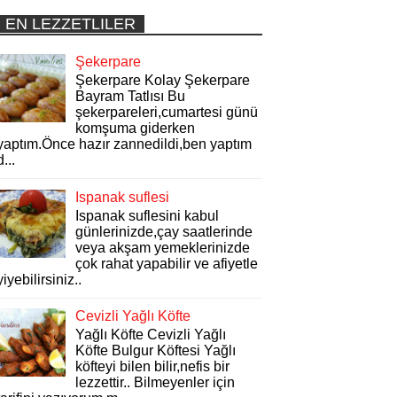
EN LEZZETLILER
Şekerpare
Şekerpare Kolay Şekerpare
Bayram Tatlısı Bu
şekerpareleri,cumartesi günü
komşuma giderken
yaptım.Önce hazır zannedildi,ben yaptım
d...
Ispanak suflesi
Ispanak suflesini kabul
günlerinizde,çay saatlerinde
veya akşam yemeklerinizde
çok rahat yapabilir ve afiyetle
yiyebilirsiniz..
Cevizli Yağlı Köfte
Yağlı Köfte Cevizli Yağlı
Köfte Bulgur Köftesi Yağlı
köfteyi bilen bilir,nefis bir
lezzettir.. Bilmeyenler için