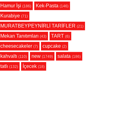
Hamur İşi
Kek-Pasta
(186)
(146)
Kurabiye
(71)
MURATBEYPEYNİRLİ TARİFLER
(21)
Mekan Tanıtımları
TART
(43)
(6)
cheesecakeler
cupcake
(7)
(2)
kahvaltı
new
salata
(110)
(1749)
(186)
tatlı
İçecek
(132)
(18)