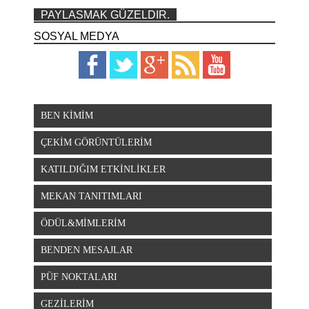
PAYLASMAK GÜZELDIR.
SOSYAL MEDYA
BEN KİMİM
ÇEKİM GÖRÜNTÜLERİM
KATILDIĞIM ETKİNLİKLER
MEKAN TANITIMLARI
ÖDÜL&MİMLERİM
BENDEN MESAJLAR
PÜF NOKTALARI
GEZİLERİM