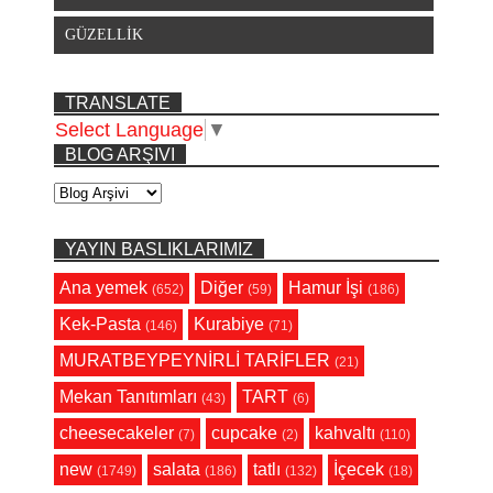
GÜZELLİK
TRANSLATE
Select Language
▼
BLOG ARŞIVI
YAYIN BASLIKLARIMIZ
Ana yemek
Diğer
Hamur İşi
(652)
(59)
(186)
Kek-Pasta
Kurabiye
(146)
(71)
MURATBEYPEYNİRLİ TARİFLER
(21)
Mekan Tanıtımları
TART
(43)
(6)
cheesecakeler
cupcake
kahvaltı
(7)
(2)
(110)
new
salata
tatlı
İçecek
(1749)
(186)
(132)
(18)