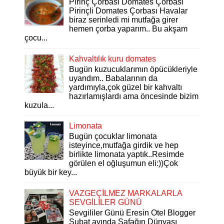
Pirinç Çorbası Domates Çorbası
Pirinçli Domates Çorbası Havalar
biraz serinledi mi mutfağa girer
hemen çorba yaparım.. Bu akşam
çocu...
Kahvaltılık kuru domates
Bugün kuzucuklarımın öpücükleriyle
uyandım.. Babalarının da
yardımıyla,çok güzel bir kahvaltı
hazırlamışlardı ama öncesinde bizim
kuzula...
Limonata
Bugün çocuklar limonata
isteyince,mutfağa girdik ve hep
birlikte limonata yaptık..Resimde
görülen el oğluşumun eli:))Çok
büyük bir key...
VAZGEÇİLMEZ MARKALARLA
SEVGİLİLER GÜNÜ
Sevgililer Günü Eresin Otel Blogger
Şubat ayında Şafağın Dünyası