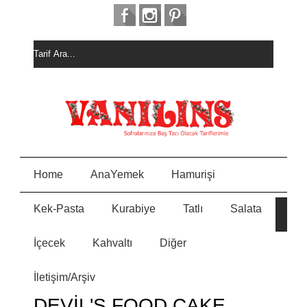
Home
AnaYemek
Hamurişi
Kek-Pasta
Kurabiye
Tatlı
Salata
E
İçecek
Kahvaltı
Diğer
N
İletişim/Arşiv
Y
DEVİL'S FOOD CAKE