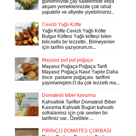
günlerinizde,çay saatlerinde veya
akşam yemeklerinizde çok rahat
yapabilir ve afiyetle yiyebilirsiniz..
Cevizli Yağlı Köfte
Yağlı Köfte Cevizli Yağlı Köfte
Bulgur Köftesi Yağlı köfteyi bilen
bilir,nefis bir lezzettir.. Bilmeyenler
için tarifini yazıyorum,m...
Mayasız puf puf poğaça
Mayasız Poğaça Poğaça Tarifi
Mayasız Poğaça Nasıl Yapılır Daha
önce pastane poğaçası tarifimi
yayınlamıştım.O da çok lezzetli ma...
Domatesli biber kavurma
Kahvaltılık Tarifler Domatesli Biber
Kavurma Kahvaltı Bugün kahvaltı
sofralarımız için çok sevilen bir
tarifimiz var.. Özellikle ...
PİRİNÇLİ DOMATES ÇORBASI