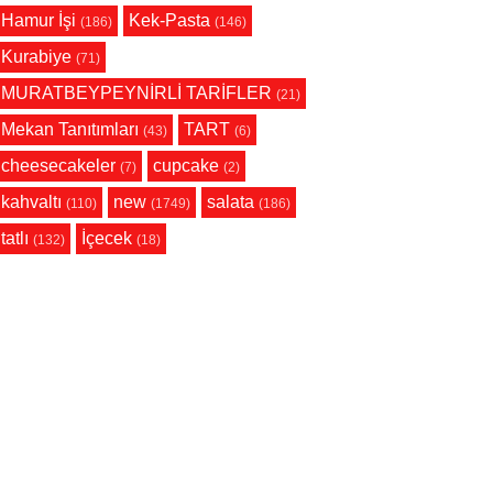
Hamur İşi
Kek-Pasta
(186)
(146)
Kurabiye
(71)
MURATBEYPEYNİRLİ TARİFLER
(21)
Mekan Tanıtımları
TART
(43)
(6)
cheesecakeler
cupcake
(7)
(2)
kahvaltı
new
salata
(110)
(1749)
(186)
tatlı
İçecek
(132)
(18)