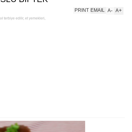
-
+
PRINT
EMAIL
A
A
ıl terbiye edilir
,
et yemekleri
,