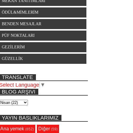
MEKAN TANITIMLARI
ÖDÜL&MİMLERİM
BENDEN MESAJLAR
PÜF NOKTALARI
GEZİLERİM
GÜZELLİK
TRANSLATE
Select Language
▼
BLOG ARŞIVI
YAYIN BASLIKLARIMIZ
Ana yemek
Diğer
(652)
(59)