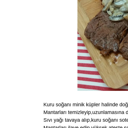
Kuru soğanı minik küpler halinde doğ
Mantarları temizleyip,uzunlamasına 
Sıvı yağı tavaya alıp,kuru soğanı sot
Mantarları ilave edip,yüksek ateşte