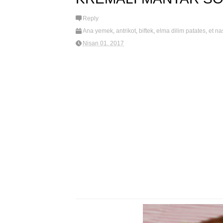
Reply
Ana yemek
,
antrikot
,
biftek
,
elma dilim patates
,
et nas
garnitür
,
kremalı mantar soslu biftek
,
mantar
,
new
Nisan 01, 2017