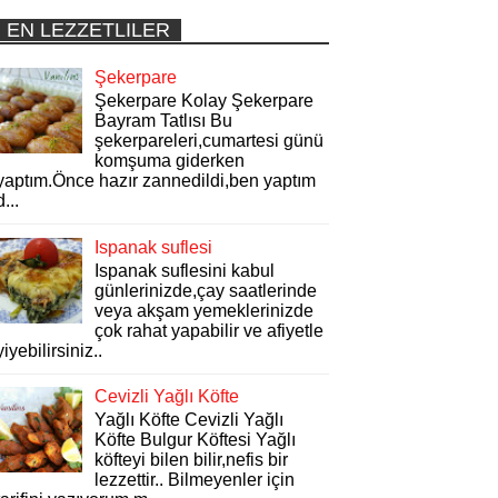
EN LEZZETLILER
Şekerpare
Şekerpare Kolay Şekerpare
Bayram Tatlısı Bu
şekerpareleri,cumartesi günü
komşuma giderken
yaptım.Önce hazır zannedildi,ben yaptım
d...
Ispanak suflesi
Ispanak suflesini kabul
günlerinizde,çay saatlerinde
veya akşam yemeklerinizde
çok rahat yapabilir ve afiyetle
yiyebilirsiniz..
Cevizli Yağlı Köfte
Yağlı Köfte Cevizli Yağlı
Köfte Bulgur Köftesi Yağlı
köfteyi bilen bilir,nefis bir
lezzettir.. Bilmeyenler için