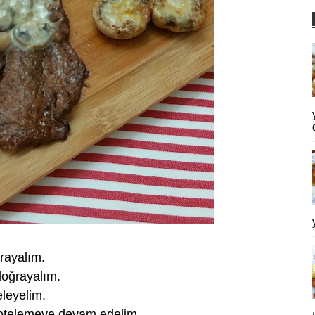
rayalım.
doğrayalım.
eleyelim.
 sotelemeye devam edelim.