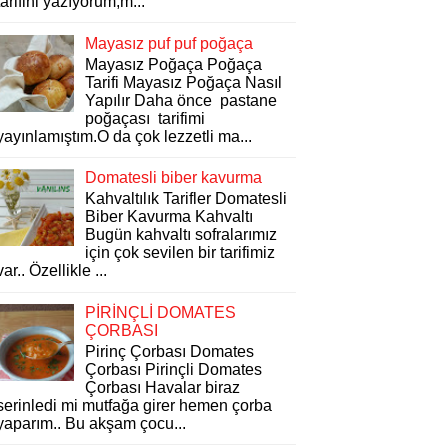
tarifini yazıyorum,m...
Mayasız puf puf poğaça
Mayasız Poğaça Poğaça
Tarifi Mayasız Poğaça Nasıl
Yapılır Daha önce pastane
poğaçası tarifimi
yayınlamıştım.O da çok lezzetli ma...
Domatesli biber kavurma
Kahvaltılık Tarifler Domatesli
Biber Kavurma Kahvaltı
Bugün kahvaltı sofralarımız
için çok sevilen bir tarifimiz
var.. Özellikle ...
PİRİNÇLİ DOMATES
ÇORBASI
Pirinç Çorbası Domates
Çorbası Pirinçli Domates
Çorbası Havalar biraz
serinledi mi mutfağa girer hemen çorba
yaparım.. Bu akşam çocu...