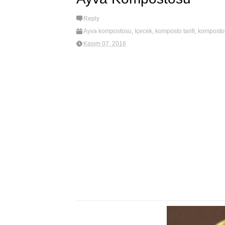
Reply
Ayva kompostosu
,
İçecek
,
komposto tarifi
,
kompostol
Kasım 07, 2016