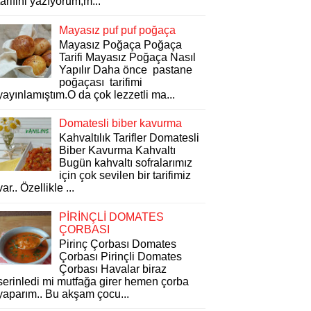
tarifini yazıyorum,m...
Mayasız puf puf poğaça
Mayasız Poğaça Poğaça
Tarifi Mayasız Poğaça Nasıl
Yapılır Daha önce pastane
poğaçası tarifimi
yayınlamıştım.O da çok lezzetli ma...
Domatesli biber kavurma
Kahvaltılık Tarifler Domatesli
Biber Kavurma Kahvaltı
Bugün kahvaltı sofralarımız
için çok sevilen bir tarifimiz
var.. Özellikle ...
PİRİNÇLİ DOMATES
ÇORBASI
Pirinç Çorbası Domates
Çorbası Pirinçli Domates
Çorbası Havalar biraz
serinledi mi mutfağa girer hemen çorba
yaparım.. Bu akşam çocu...