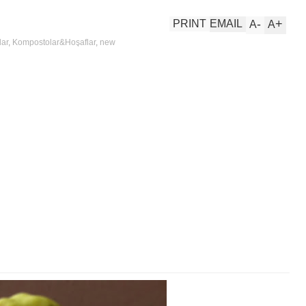
-
+
PRINT
EMAIL
A
A
ar
,
Kompostolar&Hoşaflar
,
new