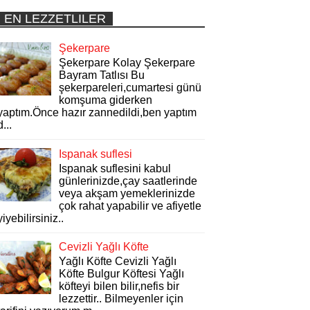
EN LEZZETLILER
Şekerpare
Şekerpare Kolay Şekerpare
Bayram Tatlısı Bu
şekerpareleri,cumartesi günü
komşuma giderken
yaptım.Önce hazır zannedildi,ben yaptım
d...
Ispanak suflesi
Ispanak suflesini kabul
günlerinizde,çay saatlerinde
veya akşam yemeklerinizde
çok rahat yapabilir ve afiyetle
yiyebilirsiniz..
Cevizli Yağlı Köfte
Yağlı Köfte Cevizli Yağlı
Köfte Bulgur Köftesi Yağlı
köfteyi bilen bilir,nefis bir
lezzettir.. Bilmeyenler için