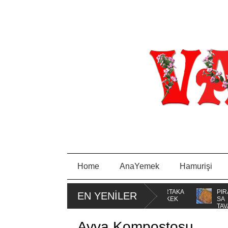
Home
AnaYemek
Hamurişi
 BORCAM
MİSKET
PORTAKA
PIRA
EN YENİLER
KURABİYE
LLI KEK
SA
TAVA
Ayva Kompostosu