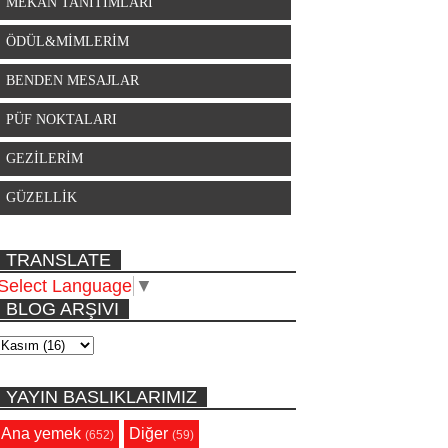
MEKAN TANITIMLARI
ÖDÜL&MİMLERİM
BENDEN MESAJLAR
PÜF NOKTALARI
GEZİLERİM
GÜZELLİK
TRANSLATE
Select Language
▼
BLOG ARŞIVI
YAYIN BASLIKLARIMIZ
Ana yemek
Diğer
(652)
(59)