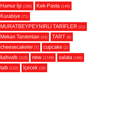
Hamur İşi
Kek-Pasta
(186)
(146)
Kurabiye
(71)
MURATBEYPEYNİRLİ TARİFLER
(21)
Mekan Tanıtımları
TART
(43)
(6)
cheesecakeler
cupcake
(7)
(2)
kahvaltı
new
salata
(110)
(1749)
(186)
tatlı
İçecek
(132)
(18)