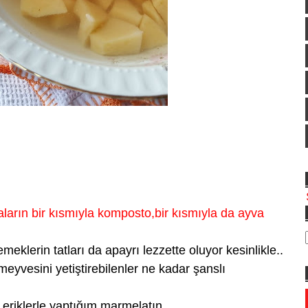
rın bir kısmıyla komposto,bir kısmıyla da ayva
meklerin tatları da apayrı lezzette oluyor kesinlikle..
eyvesini yetiştirebilenler ne kadar şanslı
riklerle yaptığım marmelatın