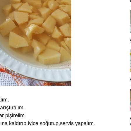
lım.
rıştıralım.
 pişirelim.
na kaldırıp,iyice soğutup,servis yapalım.