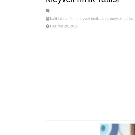
1
hafif tatlı tarifleri
,
meyveli irmik tatlısı
,
meyveli tatlılar
,
tatlı
,
yaza uygun tatlılar
Haziran 28, 2016