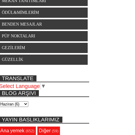
MEKAN TANITIMLARI
ÖDÜL&MİMLERİM
BENDEN MESAJLAR
PÜF NOKTALARI
GEZİLERİM
GÜZELLİK
TRANSLATE
Select Language
▼
BLOG ARŞIVI
YAYIN BASLIKLARIMIZ
Ana yemek
Diğer
(652)
(59)