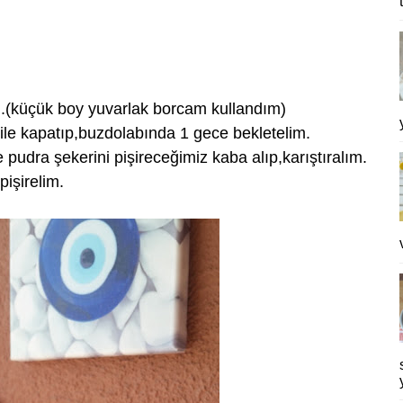
im.(küçük boy yuvarlak borcam kullandım)
 ile kapatıp,buzdolabında 1 gece bekletelim.
 pudra şekerini pişireceğimiz kaba alıp,karıştıralım.
işirelim.