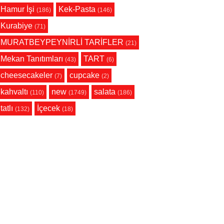
Hamur İşi
Kek-Pasta
(186)
(146)
Kurabiye
(71)
MURATBEYPEYNİRLİ TARİFLER
(21)
Mekan Tanıtımları
TART
(43)
(6)
cheesecakeler
cupcake
(7)
(2)
kahvaltı
new
salata
(110)
(1749)
(186)
tatlı
İçecek
(132)
(18)