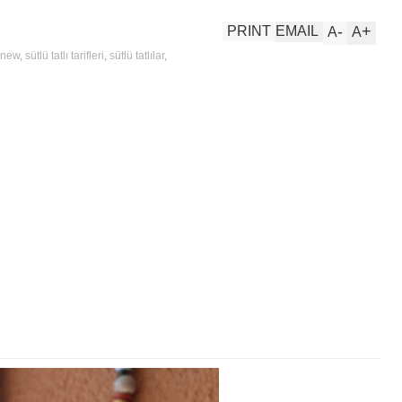
-
+
PRINT
EMAIL
A
A
new
,
sütlü tatlı tarifleri
,
sütlü tatlılar
,