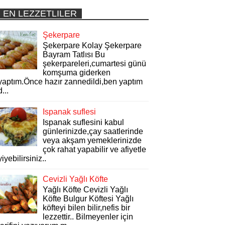
EN LEZZETLILER
Şekerpare
Şekerpare Kolay Şekerpare
Bayram Tatlısı Bu
şekerpareleri,cumartesi günü
komşuma giderken
yaptım.Önce hazır zannedildi,ben yaptım
d...
Ispanak suflesi
Ispanak suflesini kabul
günlerinizde,çay saatlerinde
veya akşam yemeklerinizde
çok rahat yapabilir ve afiyetle
yiyebilirsiniz..
Cevizli Yağlı Köfte
Yağlı Köfte Cevizli Yağlı
Köfte Bulgur Köftesi Yağlı
köfteyi bilen bilir,nefis bir
lezzettir.. Bilmeyenler için