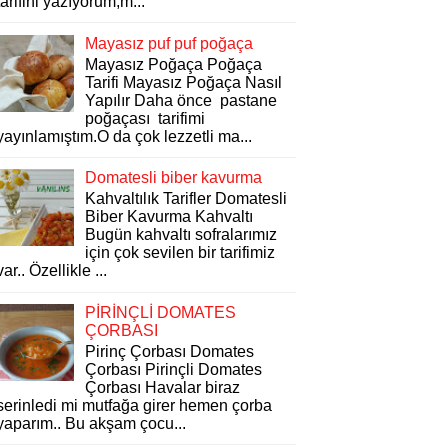
tarifini yazıyorum,m...
Mayasız puf puf poğaça
Mayasız Poğaça Poğaça
Tarifi Mayasız Poğaça Nasıl
Yapılır Daha önce pastane
poğaçası tarifimi
yayınlamıştım.O da çok lezzetli ma...
Domatesli biber kavurma
Kahvaltılık Tarifler Domatesli
Biber Kavurma Kahvaltı
Bugün kahvaltı sofralarımız
için çok sevilen bir tarifimiz
var.. Özellikle ...
PİRİNÇLİ DOMATES
ÇORBASI
Pirinç Çorbası Domates
Çorbası Pirinçli Domates
Çorbası Havalar biraz
serinledi mi mutfağa girer hemen çorba
yaparım.. Bu akşam çocu...