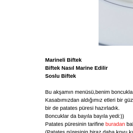
Marineli Biftek
Biftek Nasıl Marine Edilir
Soslu Biftek
Bu akşamın menüsü,benim boncuklar t
Kasabımızdan aldığımız etleri bir güze
bir de patates püresi hazırladık.
Boncuklar da bayıla bayıla yedi:))
Patates püresinin tarifine
buradan
bak
(Patates püresinin biraz daha koyu k