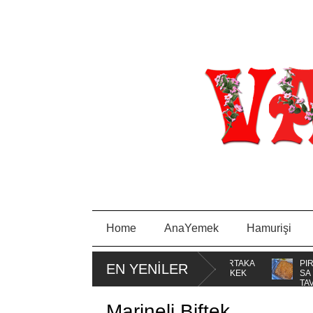
Home
AnaYemek
Hamurişi
 BORCAM
MİSKET
PORTAKA
PIRA
EN YENİLER
KURABİYE
LLI KEK
SA
TAVA
Marineli Biftek