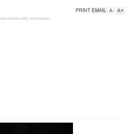
-
+
PRINT
EMAIL
A
A
nasıl marine edilir
,
et yemekleri
,