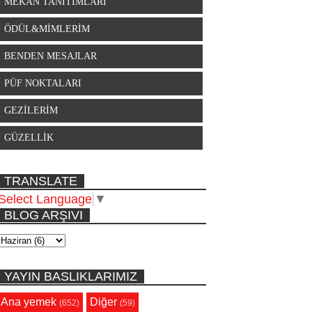
MEKAN TANITIMLARI
ÖDÜL&MİMLERİM
BENDEN MESAJLAR
PÜF NOKTALARI
GEZİLERİM
GÜZELLİK
TRANSLATE
Select Language
▼
BLOG ARŞIVI
YAYIN BASLIKLARIMIZ
Ana yemek
Diğer
(652)
(59)