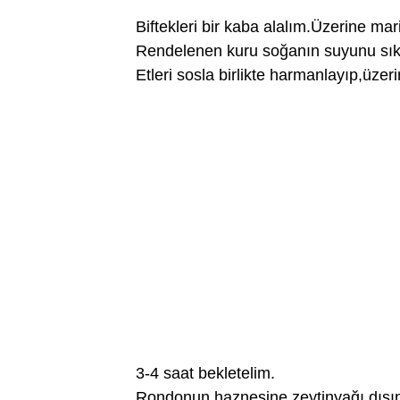
Biftekleri bir kaba alalım.Üzerine ma
Rendelenen kuru soğanın suyunu sıkı
Etleri sosla birlikte harmanlayıp,üzer
3-4 saat bekletelim.
Rondonun haznesine zeytinyağı dışında