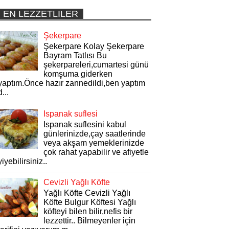
EN LEZZETLILER
Şekerpare
Şekerpare Kolay Şekerpare
Bayram Tatlısı Bu
şekerpareleri,cumartesi günü
komşuma giderken
yaptım.Önce hazır zannedildi,ben yaptım
d...
Ispanak suflesi
Ispanak suflesini kabul
günlerinizde,çay saatlerinde
veya akşam yemeklerinizde
çok rahat yapabilir ve afiyetle
yiyebilirsiniz..
Cevizli Yağlı Köfte
Yağlı Köfte Cevizli Yağlı
Köfte Bulgur Köftesi Yağlı
köfteyi bilen bilir,nefis bir
lezzettir.. Bilmeyenler için