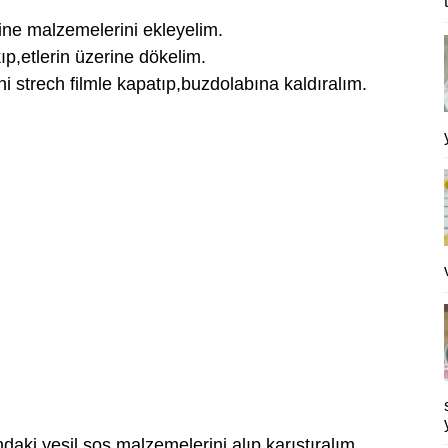
rine malzemelerini ekleyelim.
p,etlerin üzerine dökelim.
ini strech filmle kapatıp,buzdolabına kaldıralım.
ki yeşil sos malzemelerini alıp,karıştıralım.