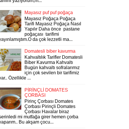
tarifini yazıyorum,m...
Mayasız puf puf poğaça
Mayasız Poğaça Poğaça
Tarifi Mayasız Poğaça Nasıl
Yapılır Daha önce pastane
poğaçası tarifimi
yayınlamıştım.O da çok lezzetli ma...
Domatesli biber kavurma
Kahvaltılık Tarifler Domatesli
Biber Kavurma Kahvaltı
Bugün kahvaltı sofralarımız
için çok sevilen bir tarifimiz
var.. Özellikle ...
PİRİNÇLİ DOMATES
ÇORBASI
Pirinç Çorbası Domates
Çorbası Pirinçli Domates
Çorbası Havalar biraz
serinledi mi mutfağa girer hemen çorba
yaparım.. Bu akşam çocu...