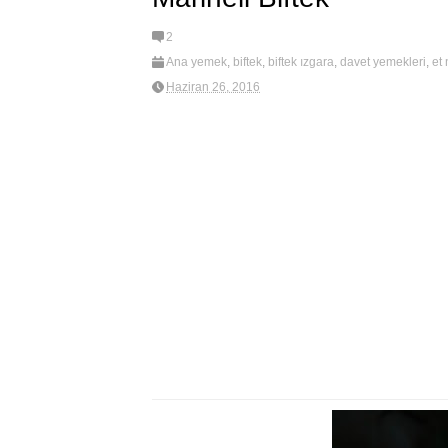
2
Ana yemek
,
biftek
,
biftek ızgara
,
davet yemekleri
,
et 
marineli biftek
,
new
Haziran 26, 2016