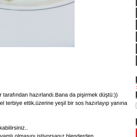
arafından hazırlandı.Bana da pişirmek düştü:))
l terbiye ettik,üzerine yeşil bir sos hazırlayıp yanına
abilirsiniz..
ıvamlı olmasını istiyorsanız,blenderden