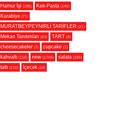
Hamur İşi
Kek-Pasta
(186)
(146)
Kurabiye
(71)
MURATBEYPEYNİRLİ TARİFLER
(21)
Mekan Tanıtımları
TART
(43)
(6)
cheesecakeler
cupcake
(7)
(2)
kahvaltı
new
salata
(110)
(1749)
(186)
tatlı
İçecek
(132)
(18)