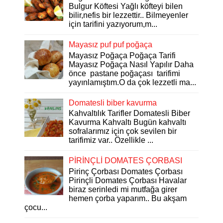
Bulgur Köftesi Yağlı köfteyi bilen
bilir,nefis bir lezzettir.. Bilmeyenler
için tarifini yazıyorum,m...
Mayasız puf puf poğaça
Mayasız Poğaça Poğaça Tarifi
Mayasız Poğaça Nasıl Yapılır Daha
önce pastane poğaçası tarifimi
yayınlamıştım.O da çok lezzetli ma...
Domatesli biber kavurma
Kahvaltılık Tarifler Domatesli Biber
Kavurma Kahvaltı Bugün kahvaltı
sofralarımız için çok sevilen bir
tarifimiz var.. Özellikle ...
PİRİNÇLİ DOMATES ÇORBASI
Pirinç Çorbası Domates Çorbası
Pirinçli Domates Çorbası Havalar
biraz serinledi mi mutfağa girer
hemen çorba yaparım.. Bu akşam
çocu...