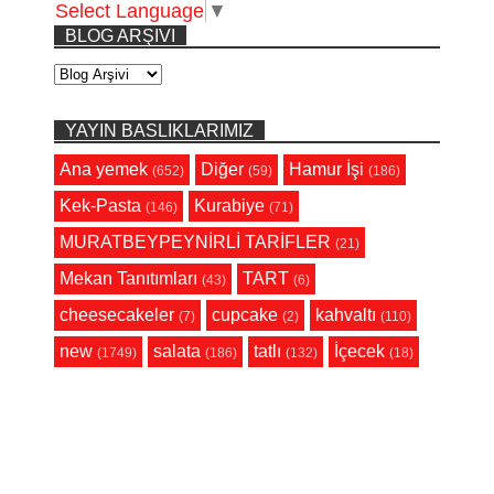
Select Language
▼
BLOG ARŞIVI
YAYIN BASLIKLARIMIZ
Ana yemek
Diğer
Hamur İşi
(652)
(59)
(186)
Kek-Pasta
Kurabiye
(146)
(71)
MURATBEYPEYNİRLİ TARİFLER
(21)
Mekan Tanıtımları
TART
(43)
(6)
cheesecakeler
cupcake
kahvaltı
(7)
(2)
(110)
new
salata
tatlı
İçecek
(1749)
(186)
(132)
(18)