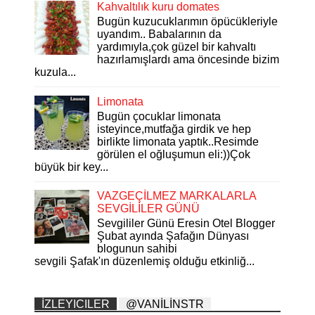
Kahvaltılık kuru domates
Bugün kuzucuklarımın öpücükleriyle
uyandım.. Babalarının da
yardımıyla,çok güzel bir kahvaltı
hazırlamışlardı ama öncesinde bizim
kuzula...
Limonata
Bugün çocuklar limonata
isteyince,mutfağa girdik ve hep
birlikte limonata yaptık..Resimde
görülen el oğluşumun eli:))Çok
büyük bir key...
VAZGEÇİLMEZ MARKALARLA
SEVGİLİLER GÜNÜ
Sevgililer Günü Eresin Otel Blogger
Şubat ayında Şafağın Dünyası
blogunun sahibi
sevgili Şafak'ın düzenlemiş olduğu etkinliğ...
İZLEYICILER
@VANİLİNSTR