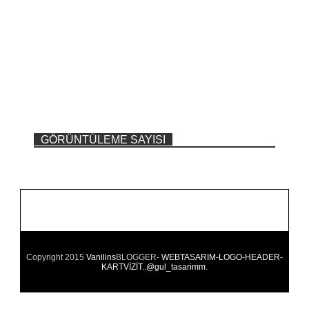
GÖRÜNTÜLEME SAYISI
Copyright 2015
Vanilins
BLOGGER-
WEBTASARIM-LOGO-HEADER-
KARTVİZİT..@gul_tasarimm
.