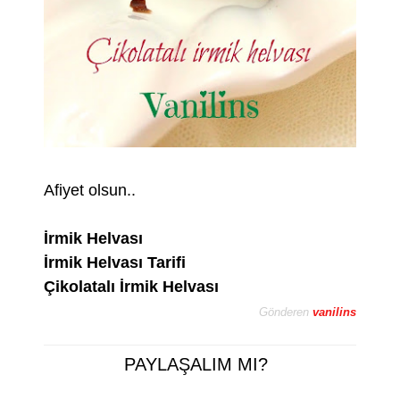
Afiyet olsun..
İrmik Helvası
İrmik Helvası Tarifi
Çikolatalı İrmik Helvası
Gönderen
vanilins
PAYLAŞALIM MI?