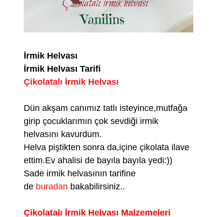
İrmik Helvası
İrmik Helvası Tarifi
Çikolatalı İrmik Helvası
Dün akşam canımız tatlı isteyince,mutfağa
girip çocuklarımın çok sevdiği irmik
helvasını kavurdum.
Helva piştikten sonra da,içine çikolata ilave
ettim.Ev ahalisi de bayıla bayıla yedi:))
Sade irmik helvasının tarifine
de
buradan
bakabilirsiniz..
Çikolatalı İrmik Helvası Malzemeleri