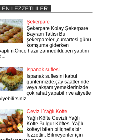
EN LEZZETLILER
Şekerpare
Şekerpare Kolay Şekerpare
Bayram Tatlısı Bu
şekerpareleri,cumartesi günü
komşuma giderken
yaptım.Önce hazır zannedildi,ben yaptım
d...
Ispanak suflesi
Ispanak suflesini kabul
günlerinizde,çay saatlerinde
veya akşam yemeklerinizde
çok rahat yapabilir ve afiyetle
yiyebilirsiniz..
Cevizli Yağlı Köfte
Yağlı Köfte Cevizli Yağlı
Köfte Bulgur Köftesi Yağlı
köfteyi bilen bilir,nefis bir
lezzettir.. Bilmeyenler için