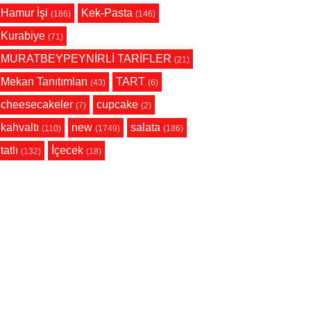
Hamur İşi
Kek-Pasta
(186)
(146)
Kurabiye
(71)
MURATBEYPEYNİRLİ TARİFLER
(21)
Mekan Tanıtımları
TART
(43)
(6)
cheesecakeler
cupcake
(7)
(2)
kahvaltı
new
salata
(110)
(1749)
(186)
tatlı
İçecek
(132)
(18)