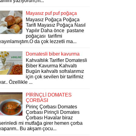
tarifini yazıyorum,m...
Mayasız puf puf poğaça
Mayasız Poğaça Poğaça
Tarifi Mayasız Poğaça Nasıl
Yapılır Daha önce pastane
poğaçası tarifimi
yayınlamıştım.O da çok lezzetli ma...
Domatesli biber kavurma
Kahvaltılık Tarifler Domatesli
Biber Kavurma Kahvaltı
Bugün kahvaltı sofralarımız
için çok sevilen bir tarifimiz
var.. Özellikle ...
PİRİNÇLİ DOMATES
ÇORBASI
Pirinç Çorbası Domates
Çorbası Pirinçli Domates
Çorbası Havalar biraz
serinledi mi mutfağa girer hemen çorba
yaparım.. Bu akşam çocu...