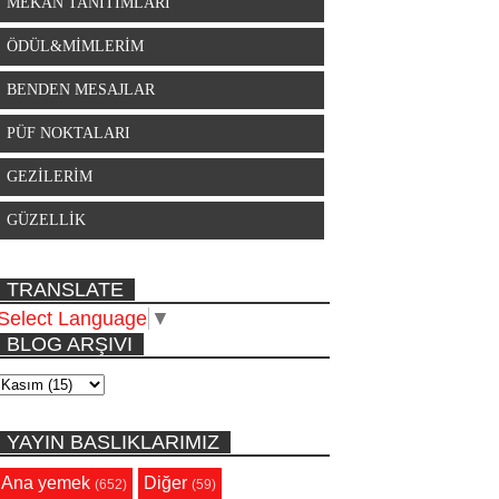
MEKAN TANITIMLARI
ÖDÜL&MİMLERİM
BENDEN MESAJLAR
PÜF NOKTALARI
GEZİLERİM
GÜZELLİK
TRANSLATE
Select Language
▼
BLOG ARŞIVI
YAYIN BASLIKLARIMIZ
Ana yemek
Diğer
(652)
(59)