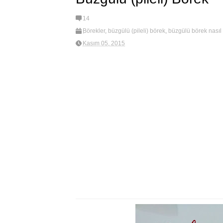
14
Börekler
,
büzgülü (pileli) börek
,
büzgülü börek nasıl 
İşi
,
new
,
pileli börek tarifi
Kasım 05, 2015