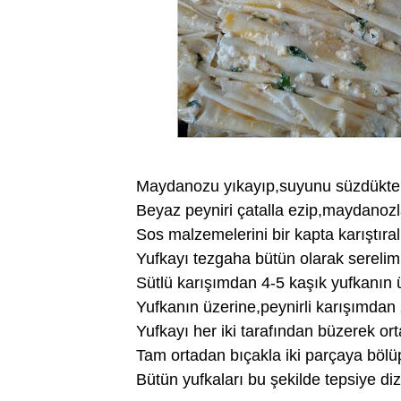
Maydanozu yıkayıp,suyunu süzdükten
Beyaz peyniri çatalla ezip,maydanozla
Sos malzemelerini bir kapta karıştıra
Yufkayı tezgaha bütün olarak serelim
Sütlü karışımdan 4-5 kaşık yufkanın ü
Yufkanın üzerine,peynirli karışımdan
Yufkayı her iki tarafından büzerek or
Tam ortadan bıçakla iki parçaya bölüp
Bütün yufkaları bu şekilde tepsiye diz