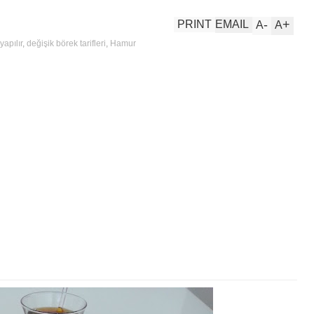
-
+
PRINT
EMAIL
A
A
yapılır
,
değişik börek tarifleri
,
Hamur