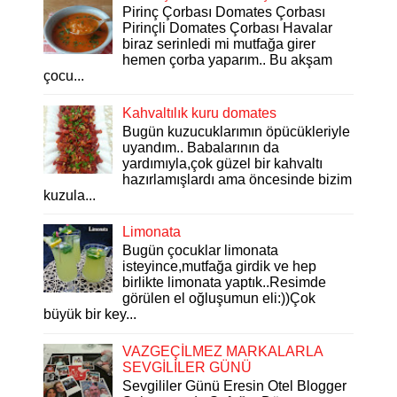
Pirinç Çorbası Domates Çorbası
Pirinçli Domates Çorbası Havalar
biraz serinledi mi mutfağa girer
hemen çorba yaparım.. Bu akşam
çocu...
Kahvaltılık kuru domates
Bugün kuzucuklarımın öpücükleriyle
uyandım.. Babalarının da
yardımıyla,çok güzel bir kahvaltı
hazırlamışlardı ama öncesinde bizim
kuzula...
Limonata
Bugün çocuklar limonata
isteyince,mutfağa girdik ve hep
birlikte limonata yaptık..Resimde
görülen el oğluşumun eli:))Çok
büyük bir key...
VAZGEÇİLMEZ MARKALARLA
SEVGİLİLER GÜNÜ
Sevgililer Günü Eresin Otel Blogger