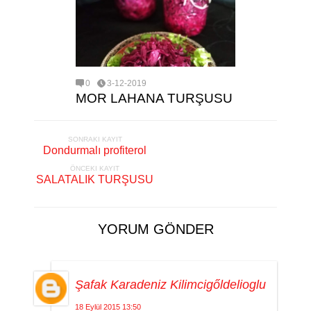
0
3-12-2019
MOR LAHANA TURŞUSU
SONRAKI KAYIT
Dondurmalı profiterol
ÖNCEKI KAYIT
SALATALIK TURŞUSU
YORUM GÖNDER
Şafak Karadeniz Kilimcigőldelioglu
18 Eylül 2015 13:50