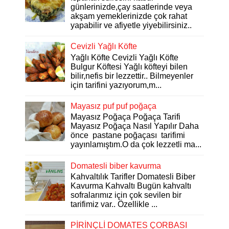
günlerinizde,çay saatlerinde veya
akşam yemeklerinizde çok rahat
yapabilir ve afiyetle yiyebilirsiniz..
Cevizli Yağlı Köfte
Yağlı Köfte Cevizli Yağlı Köfte
Bulgur Köftesi Yağlı köfteyi bilen
bilir,nefis bir lezzettir.. Bilmeyenler
için tarifini yazıyorum,m...
Mayasız puf puf poğaça
Mayasız Poğaça Poğaça Tarifi
Mayasız Poğaça Nasıl Yapılır Daha
önce pastane poğaçası tarifimi
yayınlamıştım.O da çok lezzetli ma...
Domatesli biber kavurma
Kahvaltılık Tarifler Domatesli Biber
Kavurma Kahvaltı Bugün kahvaltı
sofralarımız için çok sevilen bir
tarifimiz var.. Özellikle ...
PİRİNÇLİ DOMATES ÇORBASI