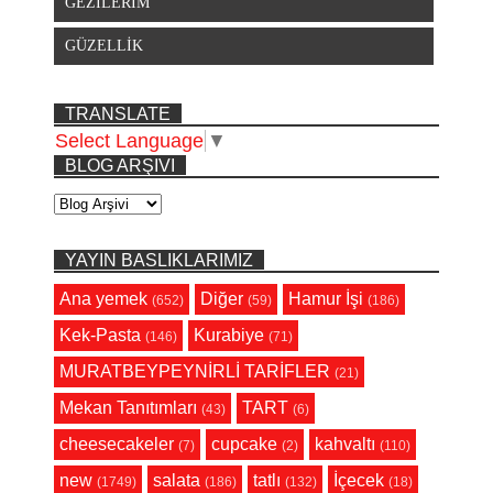
GEZİLERİM
GÜZELLİK
TRANSLATE
Select Language
▼
BLOG ARŞIVI
YAYIN BASLIKLARIMIZ
Ana yemek
Diğer
Hamur İşi
(652)
(59)
(186)
Kek-Pasta
Kurabiye
(146)
(71)
MURATBEYPEYNİRLİ TARİFLER
(21)
Mekan Tanıtımları
TART
(43)
(6)
cheesecakeler
cupcake
kahvaltı
(7)
(2)
(110)
new
salata
tatlı
İçecek
(1749)
(186)
(132)
(18)