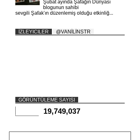
Şubat ayında Şafağın Dünyası
blogunun sahibi
sevgili Şafak'ın düzenlemiş olduğu etkinliğ...
İZLEYICILER
@VANİLİNSTR
GÖRÜNTÜLEME SAYISI
19,749,037