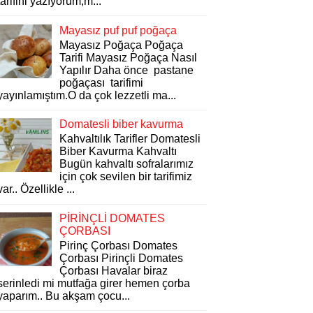
tarifini yazıyorum,m...
Mayasız puf puf poğaça
Mayasız Poğaça Poğaça
Tarifi Mayasız Poğaça Nasıl
Yapılır Daha önce pastane
poğaçası tarifimi
yayınlamıştım.O da çok lezzetli ma...
Domatesli biber kavurma
Kahvaltılık Tarifler Domatesli
Biber Kavurma Kahvaltı
Bugün kahvaltı sofralarımız
için çok sevilen bir tarifimiz
var.. Özellikle ...
PİRİNÇLİ DOMATES
ÇORBASI
Pirinç Çorbası Domates
Çorbası Pirinçli Domates
Çorbası Havalar biraz
serinledi mi mutfağa girer hemen çorba
yaparım.. Bu akşam çocu...