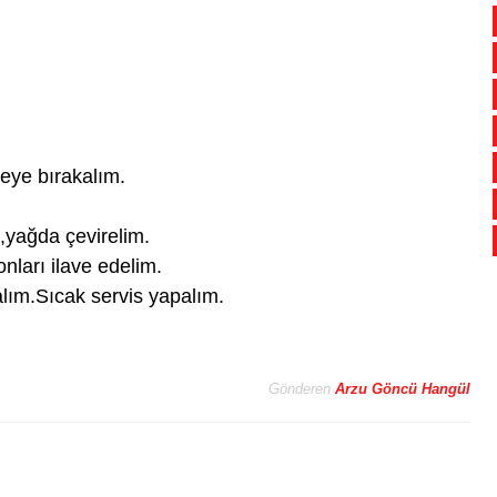
meye bırakalım.
,yağda çevirelim.
nları ilave edelim.
lım.Sıcak servis yapalım.
Gönderen
Arzu Göncü Hangül