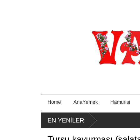
Home
AnaYemek
Hamurişi
PORTAKA
PIRA
EN YENİLER
LLI KEK
SA
TAVA
Turşu kavurması (salata