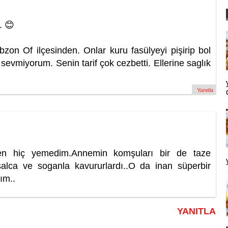
. 😊
zon Of ilçesinden. Onlar kuru fasülyeyi pişirip bol
sevmiyorum. Senin tarif çok cezbetti. Ellerine saglık
Yanıtla
en hiç yemedim.Annemin komşuları bir de taze
salca ve soganla kavururlardı..O da inan süperbir
ım..
YANITLA