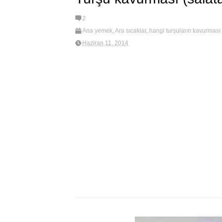
2
Ana yemek
,
Ara sıcaklar
,
hangi turşuların kavurması 
turşusu)
Haziran 11, 2014