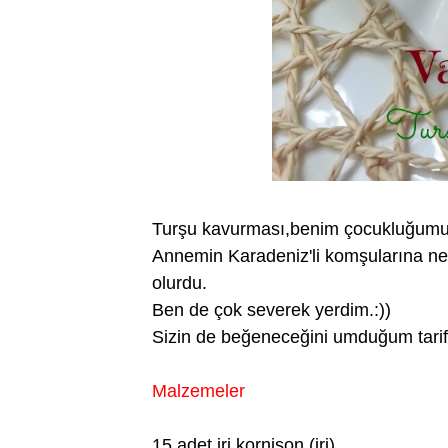
Turşu kavurması,benim çocukluğumun 
Annemin Karadeniz'li komşularına ne
olurdu.
Ben de çok severek yerdim.:))
Sizin de beğeneceğini umduğum tarif
Malzemeler
15 adet iri kornişon (iri)