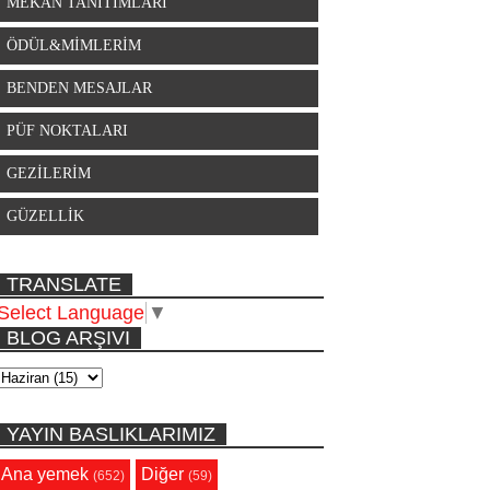
MEKAN TANITIMLARI
ÖDÜL&MİMLERİM
BENDEN MESAJLAR
PÜF NOKTALARI
GEZİLERİM
GÜZELLİK
TRANSLATE
Select Language
▼
BLOG ARŞIVI
YAYIN BASLIKLARIMIZ
Ana yemek
Diğer
(652)
(59)