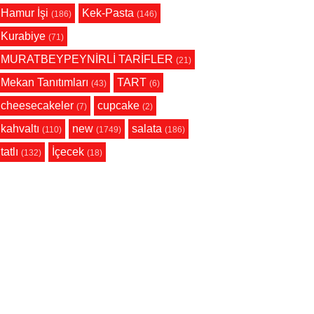
Hamur İşi
Kek-Pasta
(186)
(146)
Kurabiye
(71)
MURATBEYPEYNİRLİ TARİFLER
(21)
Mekan Tanıtımları
TART
(43)
(6)
cheesecakeler
cupcake
(7)
(2)
kahvaltı
new
salata
(110)
(1749)
(186)
tatlı
İçecek
(132)
(18)