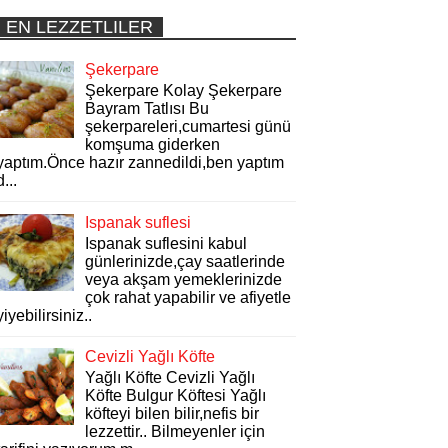
EN LEZZETLILER
Şekerpare
Şekerpare Kolay Şekerpare
Bayram Tatlısı Bu
şekerpareleri,cumartesi günü
komşuma giderken
yaptım.Önce hazır zannedildi,ben yaptım
d...
Ispanak suflesi
Ispanak suflesini kabul
günlerinizde,çay saatlerinde
veya akşam yemeklerinizde
çok rahat yapabilir ve afiyetle
yiyebilirsiniz..
Cevizli Yağlı Köfte
Yağlı Köfte Cevizli Yağlı
Köfte Bulgur Köftesi Yağlı
köfteyi bilen bilir,nefis bir
lezzettir.. Bilmeyenler için