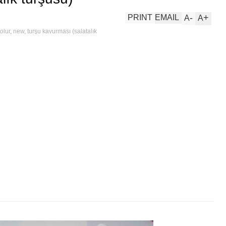
-
+
PRINT
EMAIL
A
A
olur
,
new
,
turşu kavurması (salatalık