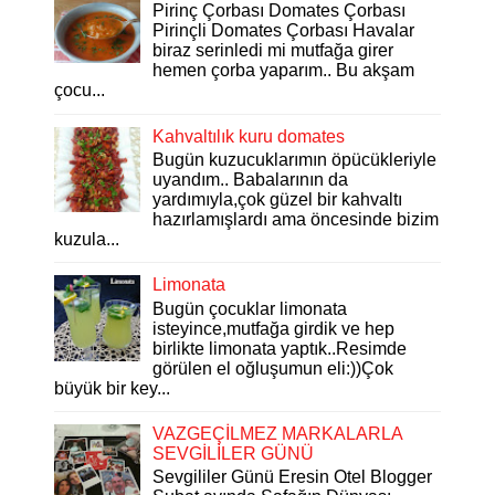
Pirinç Çorbası Domates Çorbası
Pirinçli Domates Çorbası Havalar
biraz serinledi mi mutfağa girer
hemen çorba yaparım.. Bu akşam
çocu...
Kahvaltılık kuru domates
Bugün kuzucuklarımın öpücükleriyle
uyandım.. Babalarının da
yardımıyla,çok güzel bir kahvaltı
hazırlamışlardı ama öncesinde bizim
kuzula...
Limonata
Bugün çocuklar limonata
isteyince,mutfağa girdik ve hep
birlikte limonata yaptık..Resimde
görülen el oğluşumun eli:))Çok
büyük bir key...
VAZGEÇİLMEZ MARKALARLA
SEVGİLİLER GÜNÜ
Sevgililer Günü Eresin Otel Blogger