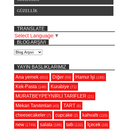
GÜZELLİK
TRANSLATE
Select Language
▼
BLOG ARŞIVI
YAYIN BASLIKLARIMIZ
Ana yemek
Diğer
Hamur İşi
(652)
(59)
(186)
Kek-Pasta
Kurabiye
(146)
(71)
MURATBEYPEYNİRLİ TARİFLER
(21)
Mekan Tanıtımları
TART
(43)
(6)
cheesecakeler
cupcake
kahvaltı
(7)
(2)
(110)
new
salata
tatlı
İçecek
(1749)
(186)
(132)
(18)