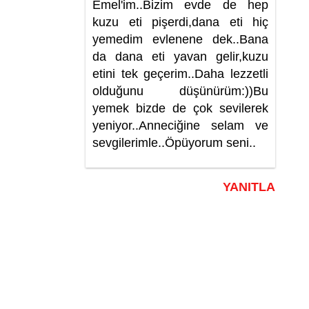
Emel'im..Bizim evde de hep
kuzu eti pişerdi,dana eti hiç
yemedim evlenene dek..Bana
da dana eti yavan gelir,kuzu
etini tek geçerim..Daha lezzetli
olduğunu düşünürüm:))Bu
yemek bizde de çok sevilerek
yeniyor..Anneciğine selam ve
sevgilerimle..Öpüyorum seni..
YANITLA