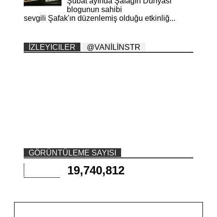
Şubat ayında Şafağın Dünyası
blogunun sahibi
sevgili Şafak'ın düzenlemiş olduğu etkinliğ...
İZLEYICILER
@VANİLİNSTR
GÖRÜNTÜLEME SAYISI
19,740,812