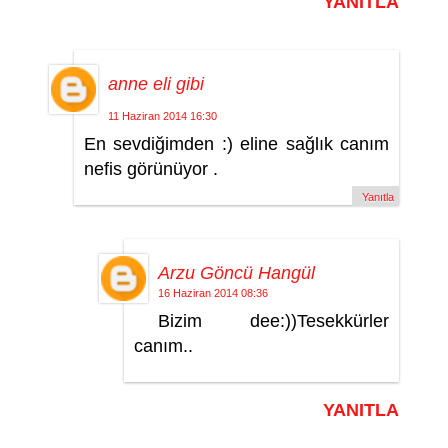
YANITLA
anne eli gibi
11 Haziran 2014 16:30
En sevdiğimden :) eline sağlık canım
nefis görünüyor .
Yanıtla
Arzu Göncü Hangül
16 Haziran 2014 08:36
Bizim dee:))Tesekkürler
canım..
YANITLA