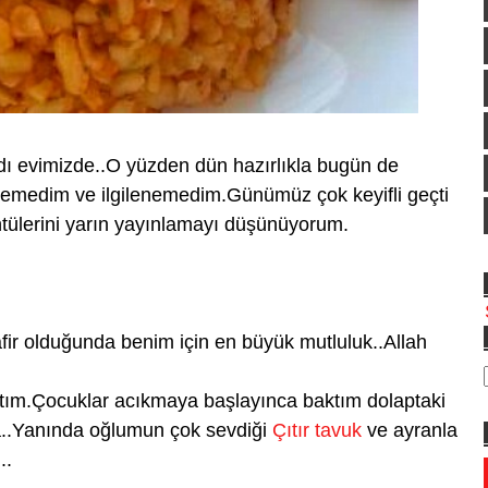
rdı evimizde..O yüzden dün hazırlıkla bugün de
kleyemedim ve ilgilenemedim.Günümüz çok keyifli geçti
tülerini yarın yayınlamayı düşünüyorum.
ir olduğunda benim için en büyük mutluluk..Allah
tım.Çocuklar acıkmaya başlayınca baktım dolaptaki
ya..Yanında oğlumun çok sevdiği
Çıtır tavuk
ve ayranla
..