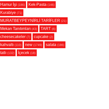
Hamur İşi
Kek-Pasta
(186)
(146)
Kurabiye
(71)
MURATBEYPEYNİRLİ TARİFLER
(21)
Mekan Tanıtımları
TART
(43)
(6)
cheesecakeler
cupcake
(7)
(2)
kahvaltı
new
salata
(110)
(1749)
(186)
tatlı
İçecek
(132)
(18)