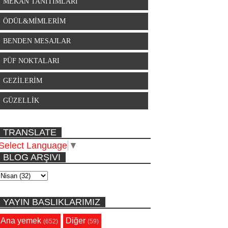
MEKAN TANITIMLARI
ÖDÜL&MİMLERİM
BENDEN MESAJLAR
PÜF NOKTALARI
GEZİLERİM
GÜZELLİK
TRANSLATE
Select Language
▼
BLOG ARŞIVI
YAYIN BASLIKLARIMIZ
Ana yemek
Diğer
(652)
(59)