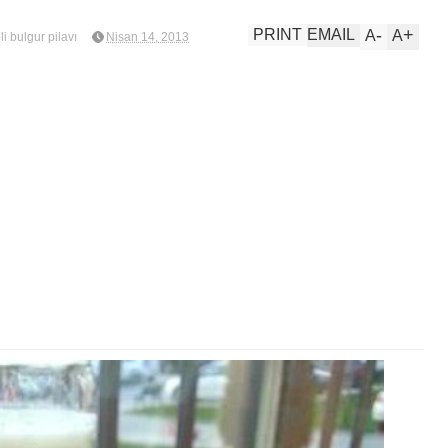
-
+
PRINT
EMAIL
A
A
i bulgur pilavı
Nisan 14, 2013