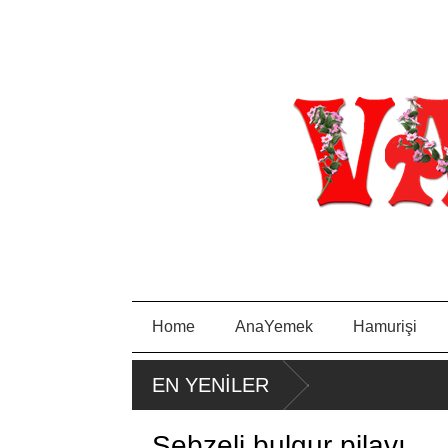
Home
AnaYemek
Hamurişi
EN YENİLER
Sebzeli bulgur pilavı