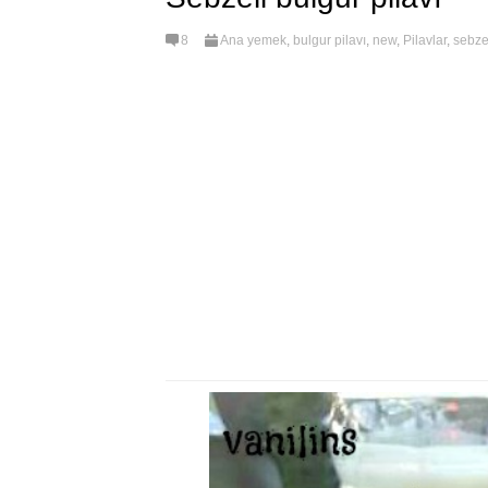
8
Ana yemek
,
bulgur pilavı
,
new
,
Pilavlar
,
sebzel