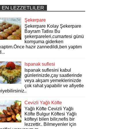
EN LEZZETLILER
Şekerpare
Şekerpare Kolay Şekerpare
Bayram Tatlısı Bu
şekerpareleri,cumartesi günü
komşuma giderken
yaptım.Önce hazır zannedildi,ben yaptım
d...
Ispanak suflesi
Ispanak suflesini kabul
günlerinizde,çay saatlerinde
veya akşam yemeklerinizde
çok rahat yapabilir ve afiyetle
yiyebilirsiniz..
Cevizli Yağlı Köfte
Yağlı Köfte Cevizli Yağlı
Köfte Bulgur Köftesi Yağlı
köfteyi bilen bilir,nefis bir
lezzettir.. Bilmeyenler için