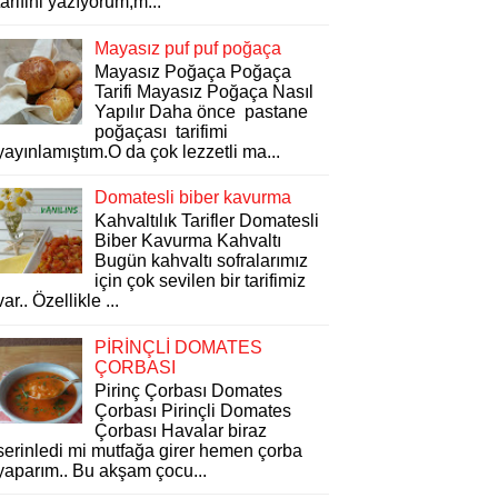
tarifini yazıyorum,m...
Mayasız puf puf poğaça
Mayasız Poğaça Poğaça
Tarifi Mayasız Poğaça Nasıl
Yapılır Daha önce pastane
poğaçası tarifimi
yayınlamıştım.O da çok lezzetli ma...
Domatesli biber kavurma
Kahvaltılık Tarifler Domatesli
Biber Kavurma Kahvaltı
Bugün kahvaltı sofralarımız
için çok sevilen bir tarifimiz
var.. Özellikle ...
PİRİNÇLİ DOMATES
ÇORBASI
Pirinç Çorbası Domates
Çorbası Pirinçli Domates
Çorbası Havalar biraz
serinledi mi mutfağa girer hemen çorba
yaparım.. Bu akşam çocu...