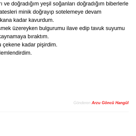
rı ve doğradığım yeşil soğanları doğradığım biberlerle
matesleri minik doğrayıp sotelemeye devam
çıkana kadar kavurdum.
işmek üzereyken bulgurumu ilave edip tavuk suyumu
a kaynamaya bıraktım.
u çekene kadar pişirdim.
demlendirdim.
Gönderen
Arzu Göncü Hangül