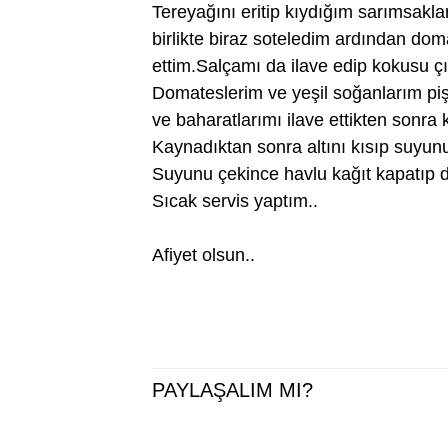
Tereyağını eritip kıydığım sarımsakla
birlikte biraz soteledim ardından do
ettim.Salçamı da ilave edip kokusu 
Domateslerim ve yeşil soğanlarım p
ve baharatlarımı ilave ettikten sonr
Kaynadıktan sonra altını kısıp suyun
Suyunu çekince havlu kağıt kapatıp 
Sıcak servis yaptım..
Afiyet olsun..
PAYLAŞALIM MI?