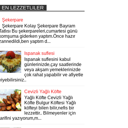
EN LEZZETLILER
Şekerpare
Şekerpare Kolay Şekerpare Bayram
Tatlısı Bu şekerpareleri,cumartesi günü
komşuma giderken yaptım.Önce hazır
zannedildi,ben yaptım d...
Ispanak suflesi
Ispanak suflesini kabul
günlerinizde,çay saatlerinde
veya akşam yemeklerinizde
çok rahat yapabilir ve afiyetle
yiyebilirsiniz..
Cevizli Yağlı Köfte
Yağlı Köfte Cevizli Yağlı
Köfte Bulgur Köftesi Yağlı
köfteyi bilen bilir,nefis bir
lezzettir.. Bilmeyenler için
tarifini yazıyorum,m...