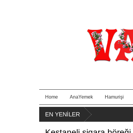
Home
AnaYemek
Hamurişi
EN YENİLER
Kestaneli sigara böreği