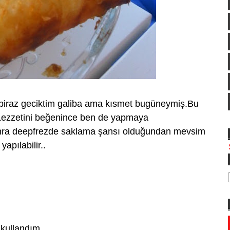
a biraz geciktim galiba ama kısmet bugüneymiş.Bu
.Lezzetini beğenince ben de yapmaya
onra deepfrezde saklama şansı olduğundan mevsim
apılabilir..
 kullandım.