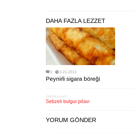
DAHA FAZLA LEZZET
0
3-21-2013
Peynirli sigara böreği
ÖNCEKI KAYIT
Sebzeli bulgur pilavı
YORUM GÖNDER