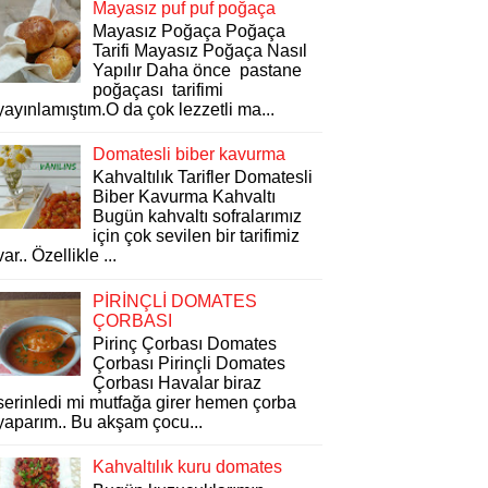
Mayasız puf puf poğaça
Mayasız Poğaça Poğaça
Tarifi Mayasız Poğaça Nasıl
Yapılır Daha önce pastane
poğaçası tarifimi
yayınlamıştım.O da çok lezzetli ma...
Domatesli biber kavurma
Kahvaltılık Tarifler Domatesli
Biber Kavurma Kahvaltı
Bugün kahvaltı sofralarımız
için çok sevilen bir tarifimiz
var.. Özellikle ...
PİRİNÇLİ DOMATES
ÇORBASI
Pirinç Çorbası Domates
Çorbası Pirinçli Domates
Çorbası Havalar biraz
serinledi mi mutfağa girer hemen çorba
yaparım.. Bu akşam çocu...
Kahvaltılık kuru domates