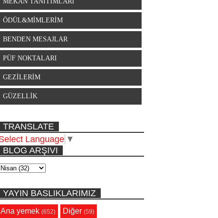
MEKAN TANITIMLARI
ÖDÜL&MİMLERİM
BENDEN MESAJLAR
PÜF NOKTALARI
GEZİLERİM
GÜZELLİK
TRANSLATE
Select Language
▼
BLOG ARŞIVI
YAYIN BASLIKLARIMIZ
Ana yemek
Diğer
(652)
(59)