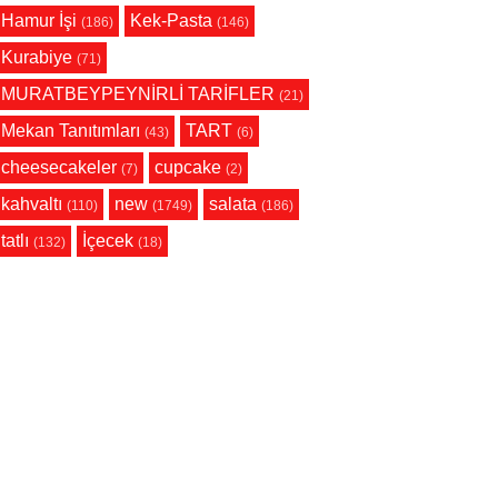
Hamur İşi
Kek-Pasta
(186)
(146)
Kurabiye
(71)
MURATBEYPEYNİRLİ TARİFLER
(21)
Mekan Tanıtımları
TART
(43)
(6)
cheesecakeler
cupcake
(7)
(2)
kahvaltı
new
salata
(110)
(1749)
(186)
tatlı
İçecek
(132)
(18)