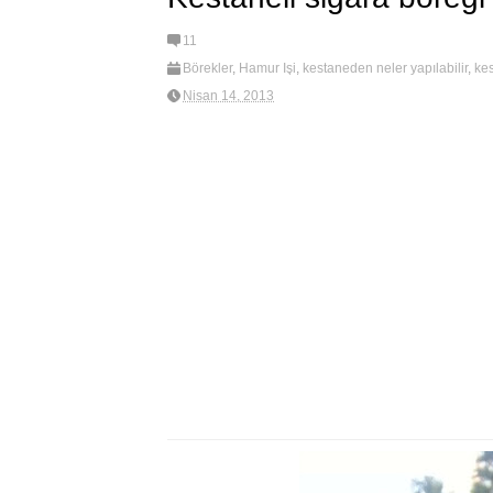
11
Börekler
,
Hamur İşi
,
kestaneden neler yapılabilir
,
kes
böreği
Nisan 14, 2013