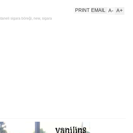
-
+
PRINT
EMAIL
A
A
taneli sigara böreği
,
new
,
sigara