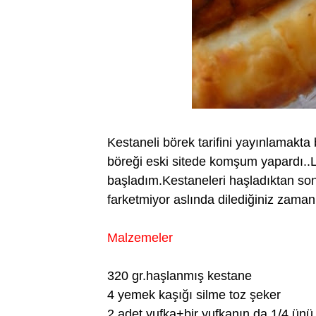
Kestaneli börek tarifini yayınlamakt
böreği eski sitede komşum yapardı.
başladım.Kestaneleri haşladıktan s
farketmiyor aslında dilediğiniz zaman y
Malzemeler
320 gr.haşlanmış kestane
4 yemek kaşığı silme toz şeker
2 adet yufka+bir yufkanın da 1/4 ünü