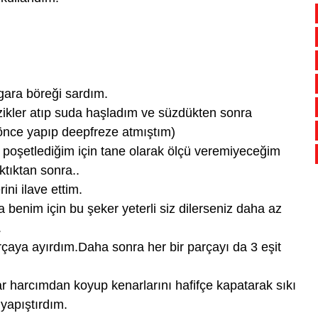
gara böreği sardım.
izikler atıp suda haşladım ve süzdükten sonra
önce yapıp deepfreze atmıştım)
 poşetlediğim için tane olarak ölçü veremiyeceğim
ktıktan sonra..
ini ilave ettim.
 benim için bu şeker yeterli siz dilerseniz daha az
.
arçaya ayırdım.Daha sonra her bir parçayı da 3 eşit
r harcımdan koyup kenarlarını hafifçe kapatarak sıkı
 yapıştırdım.