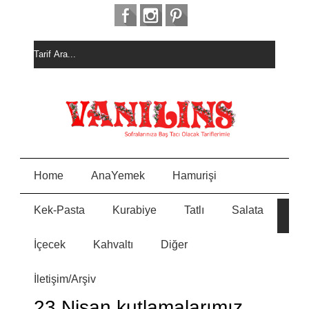
Home
AnaYemek
Hamurişi
Kek-Pasta
Kurabiye
Tatlı
Salata
HURM
E
ALI
KEK
İçecek
Kahvaltı
Diğer
MEYVELİ
N
PASTASI
İletişim/Arşiv
MİSKET
Y
KURABİY
23 Nisan kutlamalarımız