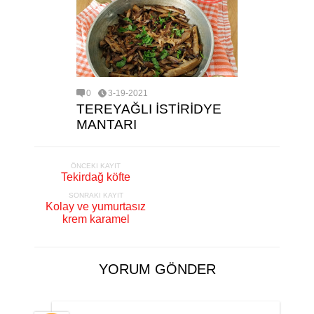
0
3-19-2021
TEREYAĞLI İSTİRİDYE
MANTARI
ÖNCEKI KAYIT
Tekirdağ köfte
SONRAKI KAYIT
Kolay ve yumurtasız
krem karamel
YORUM GÖNDER