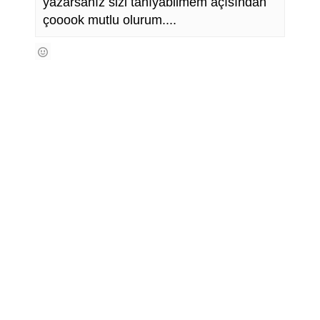
yazarsanız sizi tanıyabilmem açısından
çooook mutlu olurum....