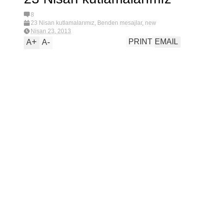
PORTAKA
E
LLI KEK
8
23 Nisan kutlamalarımız
,
Benden mesajlar
,
new
PIRA
N
Nisan 23, 2013
SA
+
-
PRINT
EMAIL
A
A
TAVA
İ
L
E
R