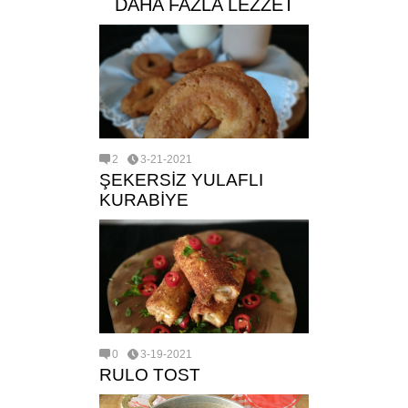
DAHA FAZLA LEZZET
2
3-21-2021
ŞEKERSİZ YULAFLI
KURABİYE
0
3-19-2021
RULO TOST