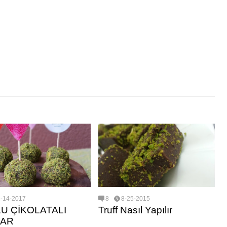
2-14-2017
8
8-25-2015
U ÇİKOLATALI
Truff Nasıl Yapılır
LAR