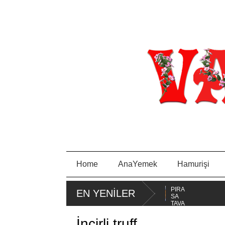
Home
AnaYemek
Hamurişi
MİSKET
PORTAKA
PIRA
EN YENİLER
KURABİYE
LLI KEK
SA
TAVA
İncirli truff