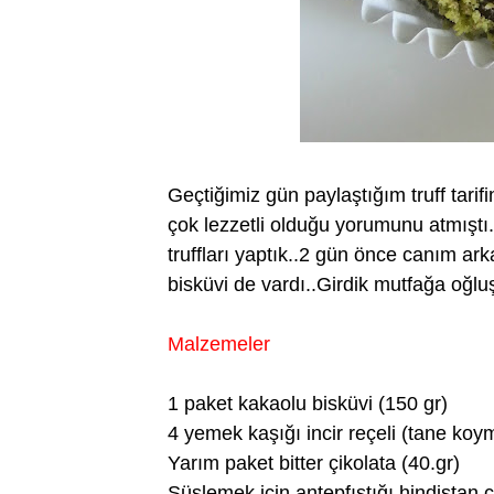
Geçtiğimiz gün paylaştığım truff tari
çok lezzetli olduğu yorumunu atmıştı
truffları yaptık..2 gün önce canım ark
bisküvi de vardı..Girdik mutfağa oğlu
Malzemeler
1 paket kakaolu bisküvi (150 gr)
4 yemek kaşığı incir reçeli (tane koy
Yarım paket bitter çikolata (40.gr)
Süslemek için antepfıstığı,hindistan c