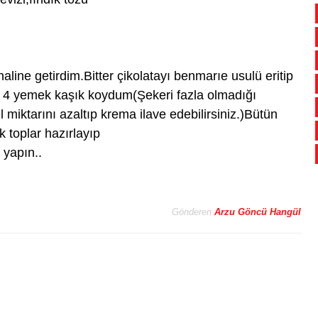
aline getirdim.Bitter çikolatayı benmarıe usulü eritip
den 4 yemek kaşık koydum(Şekeri fazla olmadığı
l miktarını azaltıp krema ilave edebilirsiniz.)Bütün
 toplar hazırlayıp
 yapın..
Gönderen
Arzu Göncü Hangül