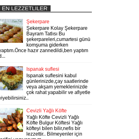
EN LEZZETLILER
Şekerpare
Şekerpare Kolay Şekerpare
Bayram Tatlısı Bu
şekerpareleri,cumartesi günü
komşuma giderken
yaptım.Önce hazır zannedildi,ben yaptım
d...
Ispanak suflesi
Ispanak suflesini kabul
günlerinizde,çay saatlerinde
veya akşam yemeklerinizde
çok rahat yapabilir ve afiyetle
yiyebilirsiniz..
Cevizli Yağlı Köfte
Yağlı Köfte Cevizli Yağlı
Köfte Bulgur Köftesi Yağlı
köfteyi bilen bilir,nefis bir
lezzettir.. Bilmeyenler için