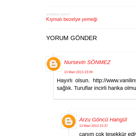
SONRAKI KAYIT
Kıymalı bezelye yemeği
YORUM GÖNDER
Nursevin SÖNMEZ
13 Mart 2013 23:09
Hayırlı olsun. http://www.van
sağlık. Turuflar incirli harika olmu
Arzu Göncü Hangül
13 Mart 2013 23:37
canım çok teşekkür edi