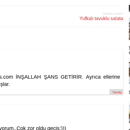
ÖNCEKI KAYIT
Yufkalı tavuklu salata
ilins.com İNŞALLAH ŞANS GETİRİR. Ayrıca ellerine
şlar.
Yanıtla
yorum..Çok zor oldu geçiş:)))