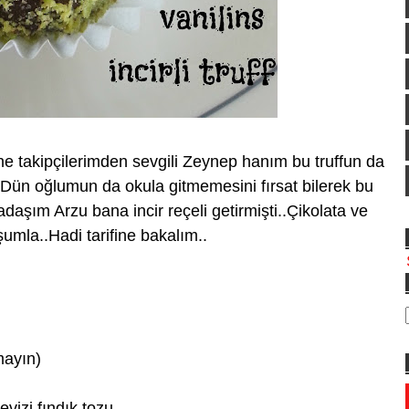
fine takipçilerimden sevgili Zeynep hanım bu truffun da
.Dün oğlumun da okula gitmemesini fırsat bilerek bu
adaşım Arzu bana incir reçeli getirmişti..Çikolata ve
şumla..Hadi tarifine bakalım..
mayın)
evizi,fındık tozu