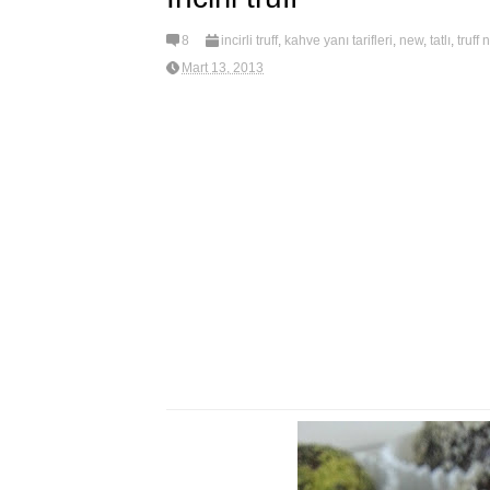
8
incirli truff
,
kahve yanı tarifleri
,
new
,
tatlı
,
truff 
Mart 13, 2013