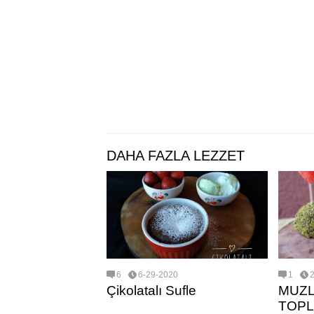
DAHA FAZLA LEZZET
6
6-29-2020
1
Çikolatalı Sufle
MUZL
TOP