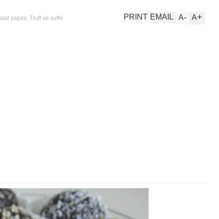
-
+
PRINT
EMAIL
A
A
nasıl yapılır
,
Truff ve sufle