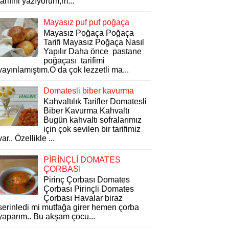
tarifini yazıyorum,m...
Mayasız puf puf poğaça
Mayasız Poğaça Poğaça
Tarifi Mayasız Poğaça Nasıl
Yapılır Daha önce pastane
poğaçası tarifimi
yayınlamıştım.O da çok lezzetli ma...
Domatesli biber kavurma
Kahvaltılık Tarifler Domatesli
Biber Kavurma Kahvaltı
Bugün kahvaltı sofralarımız
için çok sevilen bir tarifimiz
var.. Özellikle ...
PİRİNÇLİ DOMATES
ÇORBASI
Pirinç Çorbası Domates
Çorbası Pirinçli Domates
Çorbası Havalar biraz
serinledi mi mutfağa girer hemen çorba
yaparım.. Bu akşam çocu...