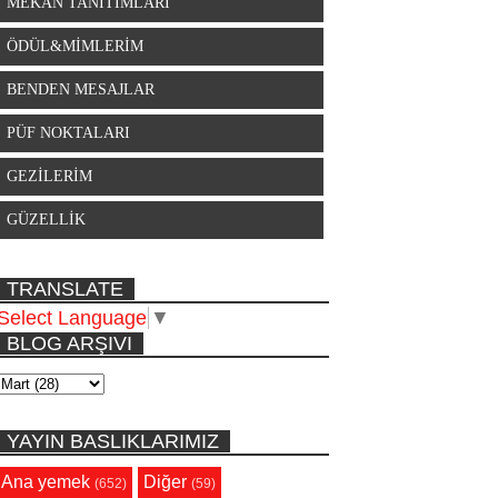
MEKAN TANITIMLARI
ÖDÜL&MİMLERİM
BENDEN MESAJLAR
PÜF NOKTALARI
GEZİLERİM
GÜZELLİK
TRANSLATE
Select Language
▼
BLOG ARŞIVI
YAYIN BASLIKLARIMIZ
Ana yemek
Diğer
(652)
(59)