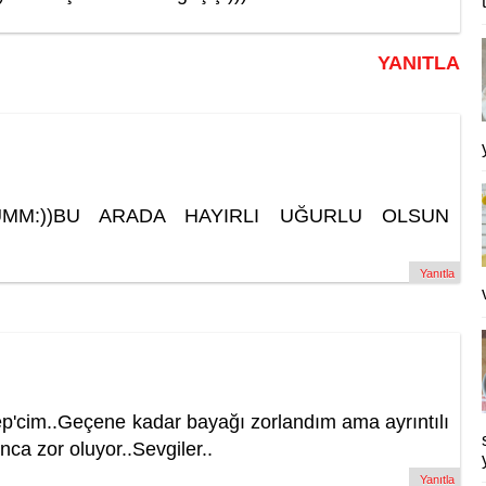
YANITLA
UMM:))BU ARADA HAYIRLI UĞURLU OLSUN
Yanıtla
'cim..Geçene kadar bayağı zorlandım ama ayrıntılı
nca zor oluyor..Sevgiler..
Yanıtla