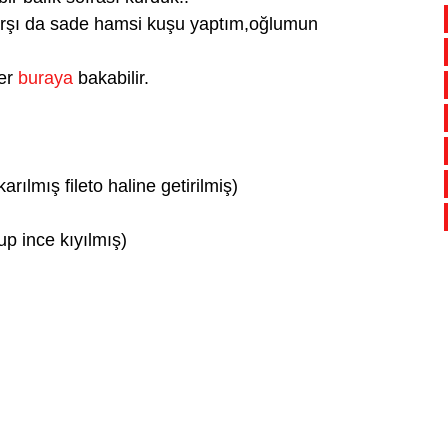
rşı da sade hamsi kuşu yaptım,oğlumun
ler
buraya
bakabilir.
arılmış fileto haline getirilmiş)
p ince kıyılmış)