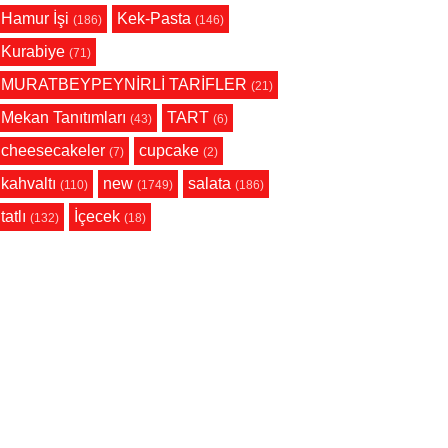
Hamur İşi
Kek-Pasta
(186)
(146)
Kurabiye
(71)
MURATBEYPEYNİRLİ TARİFLER
(21)
Mekan Tanıtımları
TART
(43)
(6)
cheesecakeler
cupcake
(7)
(2)
kahvaltı
new
salata
(110)
(1749)
(186)
tatlı
İçecek
(132)
(18)