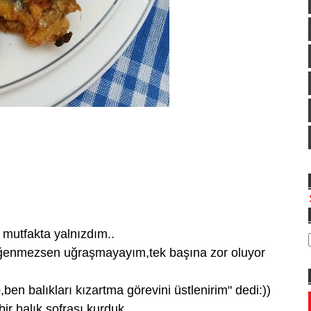
 mutfakta yalnızdım..
beğenmezsen uğraşmayayım,tek başına zor oluyor
ben balıkları kızartma görevini üstlenirim" dedi:))
 bir balık sofrası kurduk..