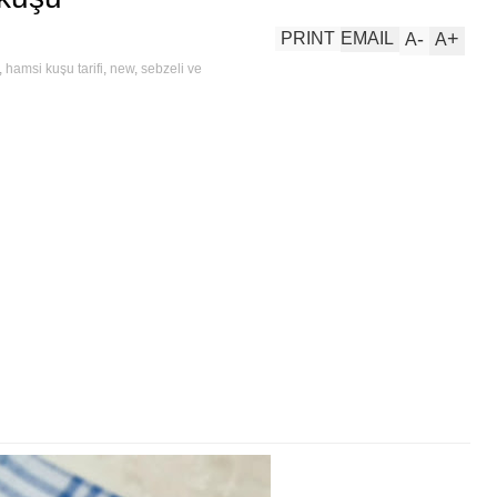
-
+
PRINT
EMAIL
A
A
,
hamsi kuşu tarifi
,
new
,
sebzeli ve