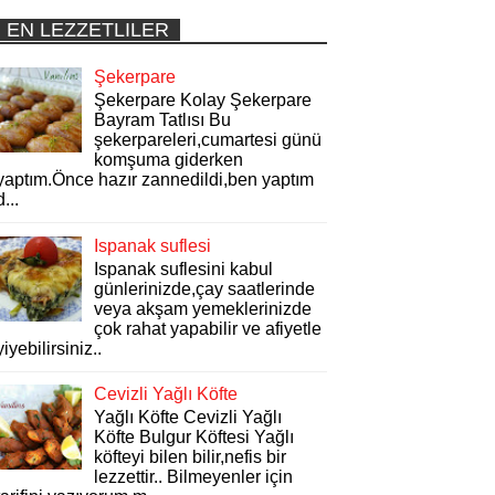
EN LEZZETLILER
Şekerpare
Şekerpare Kolay Şekerpare
Bayram Tatlısı Bu
şekerpareleri,cumartesi günü
komşuma giderken
yaptım.Önce hazır zannedildi,ben yaptım
d...
Ispanak suflesi
Ispanak suflesini kabul
günlerinizde,çay saatlerinde
veya akşam yemeklerinizde
çok rahat yapabilir ve afiyetle
yiyebilirsiniz..
Cevizli Yağlı Köfte
Yağlı Köfte Cevizli Yağlı
Köfte Bulgur Köftesi Yağlı
köfteyi bilen bilir,nefis bir
lezzettir.. Bilmeyenler için