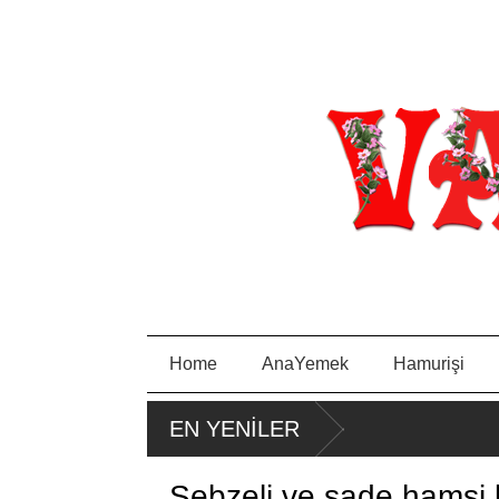
Home
AnaYemek
Hamurişi
EN YENİLER
Sebzeli ve sade hamsi