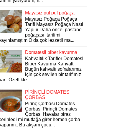
tarifini yazıyorum,m...
Mayasız puf puf poğaça
Mayasız Poğaça Poğaça
Tarifi Mayasız Poğaça Nasıl
Yapılır Daha önce pastane
poğaçası tarifimi
yayınlamıştım.O da çok lezzetli ma...
Domatesli biber kavurma
Kahvaltılık Tarifler Domatesli
Biber Kavurma Kahvaltı
Bugün kahvaltı sofralarımız
için çok sevilen bir tarifimiz
var.. Özellikle ...
PİRİNÇLİ DOMATES
ÇORBASI
Pirinç Çorbası Domates
Çorbası Pirinçli Domates
Çorbası Havalar biraz
serinledi mi mutfağa girer hemen çorba
yaparım.. Bu akşam çocu...