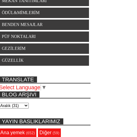
MEKAN TANITIMLARI
ÖDÜL&MİMLERİM
BENDEN MESAJLAR
PÜF NOKTALARI
GEZİLERİM
GÜZELLİK
TRANSLATE
Select Language
▼
BLOG ARŞIVI
YAYIN BASLIKLARIMIZ
Ana yemek
Diğer
(652)
(59)