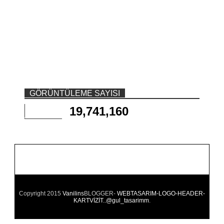
GÖRÜNTÜLEME SAYISI
19,741,160
Copyright 2015
Vanilins
BLOGGER-
WEBTASARIM-LOGO-HEADER-
KARTVİZİT..@gul_tasarimm
.