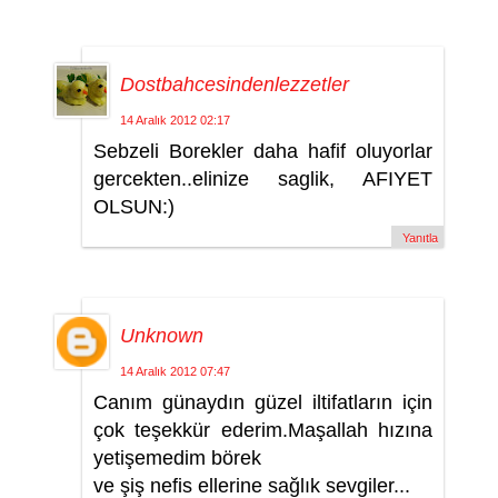
Dostbahcesindenlezzetler
14 Aralık 2012 02:17
Sebzeli Borekler daha hafif oluyorlar
gercekten..elinize saglik, AFIYET
OLSUN:)
Yanıtla
Unknown
14 Aralık 2012 07:47
Canım günaydın güzel iltifatların için
çok teşekkür ederim.Maşallah hızına
yetişemedim börek
ve şiş nefis ellerine sağlık sevgiler...