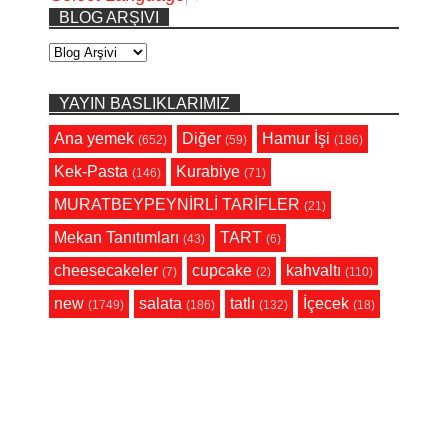
BLOG ARŞIVI
YAYIN BASLIKLARIMIZ
Ana yemek
Diğer
Hamur İşi
(652)
(59)
(186)
Kek-Pasta
Kurabiye
(146)
(71)
MURATBEYPEYNİRLİ TARİFLER
(21)
Mekan Tanıtımları
TART
(43)
(6)
cheesecakeler
cupcake
kahvaltı
(7)
(2)
(110)
new
salata
tatlı
İçecek
(1749)
(186)
(132)
(18)