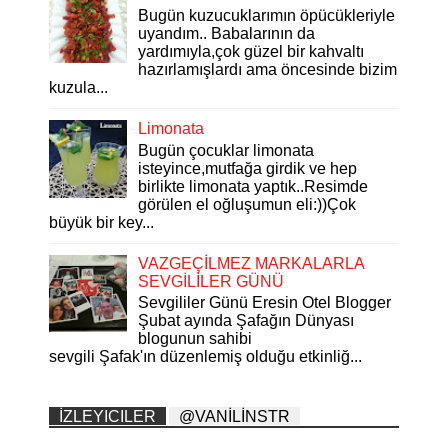
Bugün kuzucuklarımın öpücükleriyle
uyandım.. Babalarının da
yardımıyla,çok güzel bir kahvaltı
hazırlamışlardı ama öncesinde bizim
kuzula...
Limonata
Bugün çocuklar limonata
isteyince,mutfağa girdik ve hep
birlikte limonata yaptık..Resimde
görülen el oğluşumun eli:))Çok
büyük bir key...
VAZGEÇİLMEZ MARKALARLA
SEVGİLİLER GÜNÜ
Sevgililer Günü Eresin Otel Blogger
Şubat ayında Şafağın Dünyası
blogunun sahibi
sevgili Şafak'ın düzenlemiş olduğu etkinliğ...
İZLEYICILER
@VANİLİNSTR