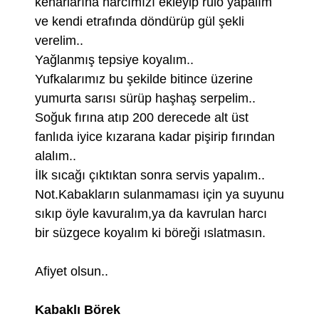
kenarlarına harcımızı ekleyip rulo yapalım
ve kendi etrafında döndürüp gül şekli
verelim..
Yağlanmış tepsiye koyalım..
Yufkalarımız bu şekilde bitince üzerine
yumurta sarısı sürüp haşhaş serpelim..
Soğuk fırına atıp 200 derecede alt üst
fanlıda iyice kızarana kadar pişirip fırından
alalım..
İlk sıcağı çıktıktan sonra servis yapalım..
Not.Kabakların sulanmaması için ya suyunu
sıkıp öyle kavuralım,ya da kavrulan harcı
bir süzgece koyalım ki böreği ıslatmasın.
Afiyet olsun..
Kabaklı Börek