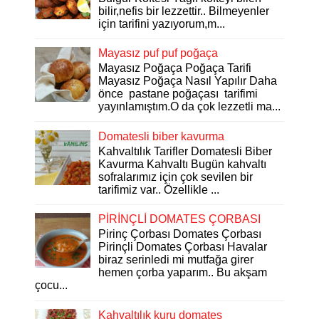
bilir,nefis bir lezzettir.. Bilmeyenler
için tarifini yazıyorum,m...
Mayasız puf puf poğaça
Mayasız Poğaça Poğaça Tarifi
Mayasız Poğaça Nasıl Yapılır Daha
önce pastane poğaçası tarifimi
yayınlamıştım.O da çok lezzetli ma...
Domatesli biber kavurma
Kahvaltılık Tarifler Domatesli Biber
Kavurma Kahvaltı Bugün kahvaltı
sofralarımız için çok sevilen bir
tarifimiz var.. Özellikle ...
PİRİNÇLİ DOMATES ÇORBASI
Pirinç Çorbası Domates Çorbası
Pirinçli Domates Çorbası Havalar
biraz serinledi mi mutfağa girer
hemen çorba yaparım.. Bu akşam
çocu...
Kahvaltılık kuru domates