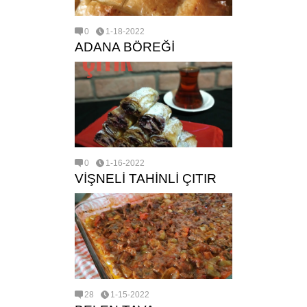
0
1-18-2022
ADANA BÖREĞİ
0
1-16-2022
VİŞNELİ TAHİNLİ ÇITIR
28
1-15-2022