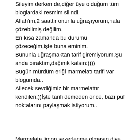
Sileyim derken de,diğer üye olduğum tüm
bloglardaki resmim silindi.
Allah'ım,2 saattir onunla uğraşıyorum,hala
çözebilmiş değilim.
En kısa zamanda bu durumu
çözeceğim,işte buna eminim.
Bununla uğraşmaktan tarif giremiyorum.Şu
anda bıraktım,dağınık kalsın:))))
Bugün mürdüm eriği marmelatı tarifi var
blogumda..
Ailecek sevdiğimiz bir marmelattır
kendileri:))İşte tarifi demeden önce, bazı püf
noktalarını paylaşmak istiyorum..
Marmelata limon,şekerlenme olmasın diye