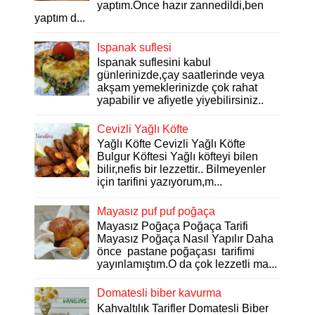
yaptım.Önce hazır zannedildi,ben
yaptım d...
Ispanak suflesi
Ispanak suflesini kabul
günlerinizde,çay saatlerinde veya
akşam yemeklerinizde çok rahat
yapabilir ve afiyetle yiyebilirsiniz..
Cevizli Yağlı Köfte
Yağlı Köfte Cevizli Yağlı Köfte
Bulgur Köftesi Yağlı köfteyi bilen
bilir,nefis bir lezzettir.. Bilmeyenler
için tarifini yazıyorum,m...
Mayasız puf puf poğaça
Mayasız Poğaça Poğaça Tarifi
Mayasız Poğaça Nasıl Yapılır Daha
önce pastane poğaçası tarifimi
yayınlamıştım.O da çok lezzetli ma...
Domatesli biber kavurma
Kahvaltılık Tarifler Domatesli Biber