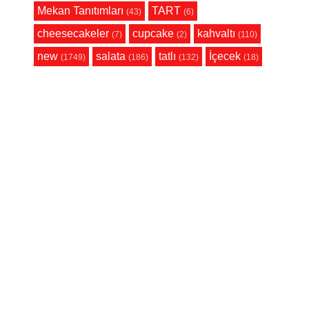
Mekan Tanıtımları
TART
(43)
(6)
cheesecakeler
cupcake
kahvaltı
(7)
(2)
(110)
new
salata
tatlı
İçecek
(1749)
(186)
(132)
(18)