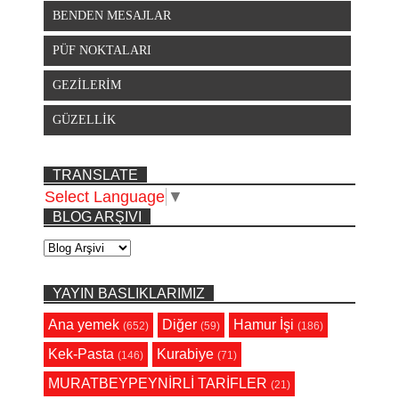
BENDEN MESAJLAR
PÜF NOKTALARI
GEZİLERİM
GÜZELLİK
TRANSLATE
Select Language
▼
BLOG ARŞIVI
YAYIN BASLIKLARIMIZ
Ana yemek
Diğer
Hamur İşi
(652)
(59)
(186)
Kek-Pasta
Kurabiye
(146)
(71)
MURATBEYPEYNİRLİ TARİFLER
(21)