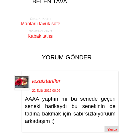
BELEN TAVA
ÖNCEKI KAYIT
Mantarlı tavuk sote
SONRAKI KAYIT
Kabak tatlısı
YORUM GÖNDER
lezaiztarifler
22 Eylül 2012 00:09
AAAA yaptıın mı bu senede geçen
seneki harikaydı bu senekinin de
tadına bakmak için sabırsızlaıyoruum
arkadaşım :)
Yanıtla