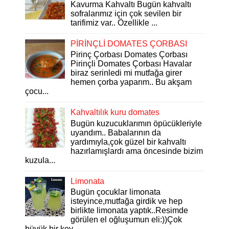
Kavurma Kahvaltı Bugün kahvaltı
sofralarımız için çok sevilen bir
tarifimiz var.. Özellikle ...
PİRİNÇLİ DOMATES ÇORBASI
Pirinç Çorbası Domates Çorbası
Pirinçli Domates Çorbası Havalar
biraz serinledi mi mutfağa girer
hemen çorba yaparım.. Bu akşam
çocu...
Kahvaltılık kuru domates
Bugün kuzucuklarımın öpücükleriyle
uyandım.. Babalarının da
yardımıyla,çok güzel bir kahvaltı
hazırlamışlardı ama öncesinde bizim
kuzula...
Limonata
Bugün çocuklar limonata
isteyince,mutfağa girdik ve hep
birlikte limonata yaptık..Resimde
görülen el oğluşumun eli:))Çok
büyük bir key...