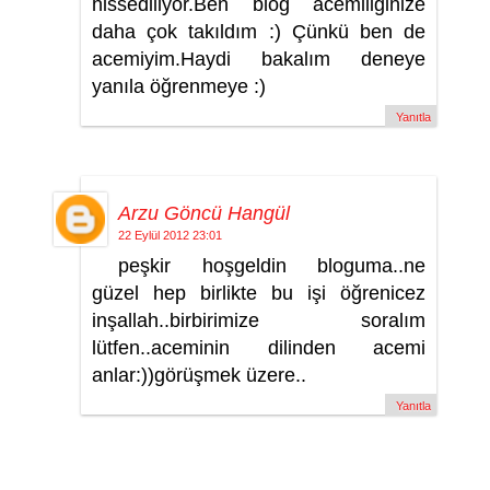
hissediliyor.Ben blog acemiliğinize
daha çok takıldım :) Çünkü ben de
acemiyim.Haydi bakalım deneye
yanıla öğrenmeye :)
Yanıtla
Arzu Göncü Hangül
22 Eylül 2012 23:01
peşkir hoşgeldin bloguma..ne
güzel hep birlikte bu işi öğrenicez
inşallah..birbirimize soralım
lütfen..aceminin dilinden acemi
anlar:))görüşmek üzere..
Yanıtla