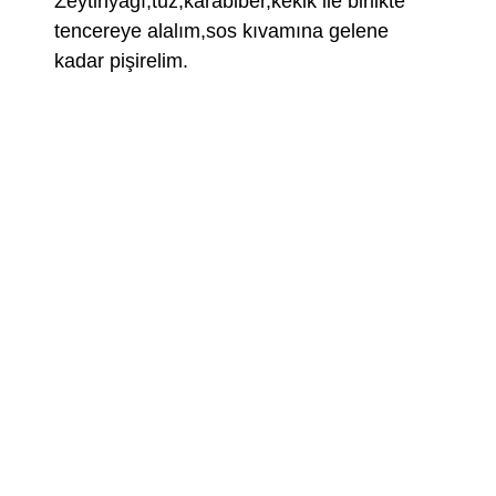
Zeytinyağı,tuz,karabiber,kekik ile birlikte
tencereye alalım,sos kıvamına gelene
kadar pişirelim.