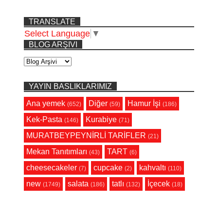
TRANSLATE
Select Language
▼
BLOG ARŞIVI
YAYIN BASLIKLARIMIZ
Ana yemek
Diğer
Hamur İşi
(652)
(59)
(186)
Kek-Pasta
Kurabiye
(146)
(71)
MURATBEYPEYNİRLİ TARİFLER
(21)
Mekan Tanıtımları
TART
(43)
(6)
cheesecakeler
cupcake
kahvaltı
(7)
(2)
(110)
new
salata
tatlı
İçecek
(1749)
(186)
(132)
(18)