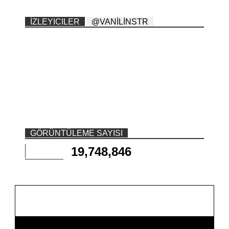
İZLEYICILER
@VANİLİNSTR
GÖRÜNTÜLEME SAYISI
19,748,846