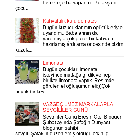
hemen çorba yaparım.. Bu akşam
çocu...
Kahvaltılık kuru domates
Bugün kuzucuklarımın öpücükleriyle
uyandım.. Babalarının da
yardımıyla,çok güzel bir kahvaltı
hazırlamışlardı ama öncesinde bizim
kuzula...
Limonata
Bugün çocuklar limonata
isteyince,mutfağa girdik ve hep
birlikte limonata yaptık..Resimde
görülen el oğluşumun eli:))Çok
büyük bir key...
VAZGEÇİLMEZ MARKALARLA
SEVGİLİLER GÜNÜ
Sevgililer Günü Eresin Otel Blogger
Şubat ayında Şafağın Dünyası
blogunun sahibi
sevgili Şafak'ın düzenlemiş olduğu etkinliğ...