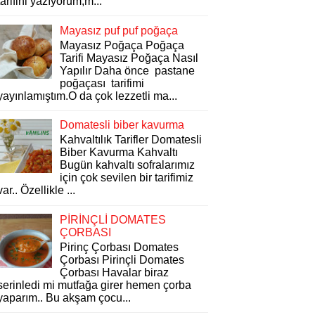
tarifini yazıyorum,m...
Mayasız puf puf poğaça
Mayasız Poğaça Poğaça
Tarifi Mayasız Poğaça Nasıl
Yapılır Daha önce pastane
poğaçası tarifimi
yayınlamıştım.O da çok lezzetli ma...
Domatesli biber kavurma
Kahvaltılık Tarifler Domatesli
Biber Kavurma Kahvaltı
Bugün kahvaltı sofralarımız
için çok sevilen bir tarifimiz
var.. Özellikle ...
PİRİNÇLİ DOMATES
ÇORBASI
Pirinç Çorbası Domates
Çorbası Pirinçli Domates
Çorbası Havalar biraz
serinledi mi mutfağa girer hemen çorba
yaparım.. Bu akşam çocu...