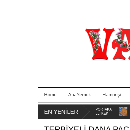
Home
AnaYemek
Hamurişi
ELİ BORCAM
MİSKET
PORTAKA
PIRA
EN YENİLER
ASI
KURABİYE
LLI KEK
SA
TAVA
TERBİYELİ DANA PA