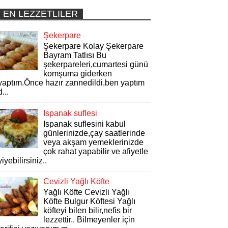
EN LEZZETLILER
Şekerpare
Şekerpare Kolay Şekerpare
Bayram Tatlısı Bu
şekerpareleri,cumartesi günü
komşuma giderken
yaptım.Önce hazır zannedildi,ben yaptım
d...
Ispanak suflesi
Ispanak suflesini kabul
günlerinizde,çay saatlerinde
veya akşam yemeklerinizde
çok rahat yapabilir ve afiyetle
yiyebilirsiniz..
Cevizli Yağlı Köfte
Yağlı Köfte Cevizli Yağlı
Köfte Bulgur Köftesi Yağlı
köfteyi bilen bilir,nefis bir
lezzettir.. Bilmeyenler için