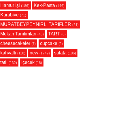
Hamur İşi
Kek-Pasta
(186)
(146)
Kurabiye
(71)
MURATBEYPEYNİRLİ TARİFLER
(21)
Mekan Tanıtımları
TART
(43)
(6)
cheesecakeler
cupcake
(7)
(2)
kahvaltı
new
salata
(110)
(1749)
(186)
tatlı
İçecek
(132)
(18)