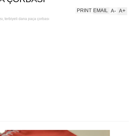
-
+
PRINT
EMAIL
A
A
sı
,
terbiyeli dana paça çorbası