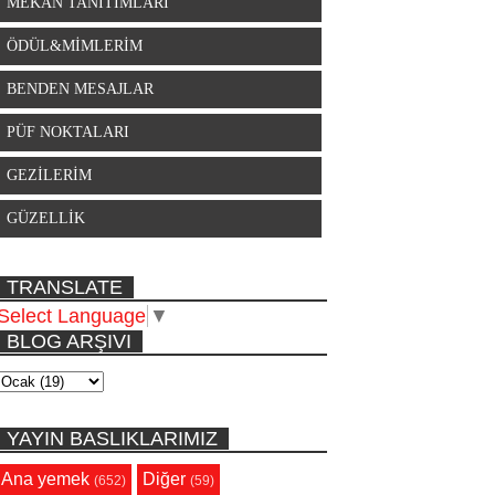
MEKAN TANITIMLARI
ÖDÜL&MİMLERİM
BENDEN MESAJLAR
PÜF NOKTALARI
GEZİLERİM
GÜZELLİK
TRANSLATE
Select Language
▼
BLOG ARŞIVI
YAYIN BASLIKLARIMIZ
Ana yemek
Diğer
(652)
(59)