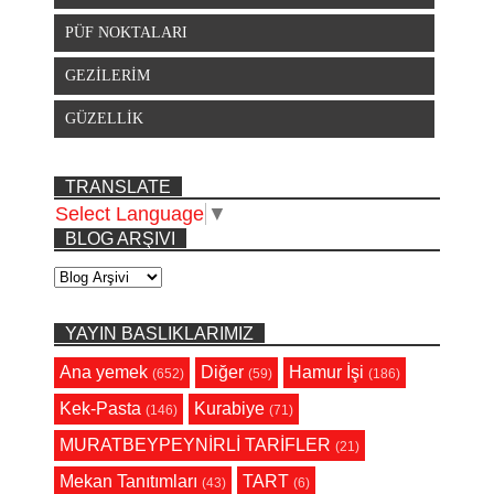
PÜF NOKTALARI
GEZİLERİM
GÜZELLİK
TRANSLATE
Select Language
▼
BLOG ARŞIVI
YAYIN BASLIKLARIMIZ
Ana yemek
Diğer
Hamur İşi
(652)
(59)
(186)
Kek-Pasta
Kurabiye
(146)
(71)
MURATBEYPEYNİRLİ TARİFLER
(21)
Mekan Tanıtımları
TART
(43)
(6)