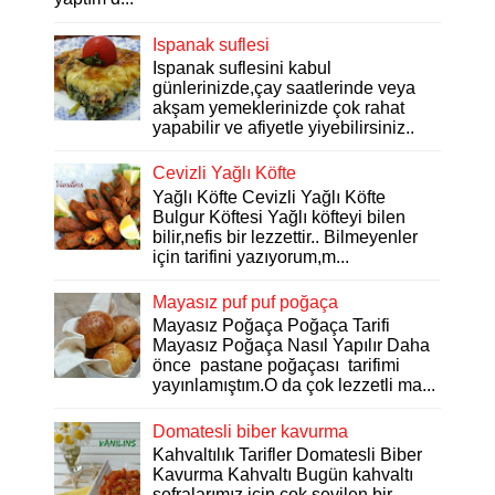
Ispanak suflesi
Ispanak suflesini kabul
günlerinizde,çay saatlerinde veya
akşam yemeklerinizde çok rahat
yapabilir ve afiyetle yiyebilirsiniz..
Cevizli Yağlı Köfte
Yağlı Köfte Cevizli Yağlı Köfte
Bulgur Köftesi Yağlı köfteyi bilen
bilir,nefis bir lezzettir.. Bilmeyenler
için tarifini yazıyorum,m...
Mayasız puf puf poğaça
Mayasız Poğaça Poğaça Tarifi
Mayasız Poğaça Nasıl Yapılır Daha
önce pastane poğaçası tarifimi
yayınlamıştım.O da çok lezzetli ma...
Domatesli biber kavurma
Kahvaltılık Tarifler Domatesli Biber
Kavurma Kahvaltı Bugün kahvaltı
sofralarımız için çok sevilen bir