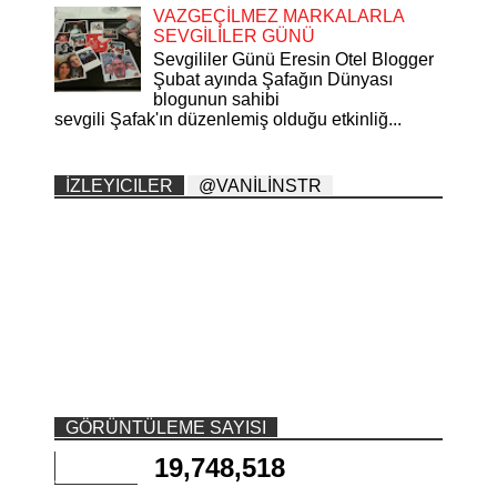
VAZGEÇİLMEZ MARKALARLA
SEVGİLİLER GÜNÜ
Sevgililer Günü Eresin Otel Blogger
Şubat ayında Şafağın Dünyası
blogunun sahibi
sevgili Şafak'ın düzenlemiş olduğu etkinliğ...
İZLEYICILER
@VANİLİNSTR
GÖRÜNTÜLEME SAYISI
19,748,518