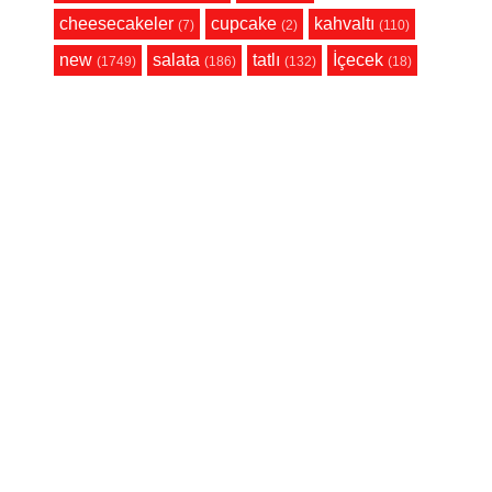
cheesecakeler
cupcake
kahvaltı
(7)
(2)
(110)
new
salata
tatlı
İçecek
(1749)
(186)
(132)
(18)