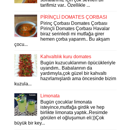
tarifimiz var.. Özellikle ...
PİRİNÇLİ DOMATES ÇORBASI
Pirinç Çorbası Domates Çorbası
Pirinçli Domates Çorbası Havalar
biraz serinledi mi mutfağa girer
hemen çorba yaparım.. Bu akşam
çocu...
Kahvaltılık kuru domates
Bugün kuzucuklarımın öpücükleriyle
uyandım.. Babalarının da
yardımıyla,çok güzel bir kahvaltı
hazırlamışlardı ama öncesinde bizim
kuzula...
Limonata
Bugün çocuklar limonata
isteyince,mutfağa girdik ve hep
birlikte limonata yaptık..Resimde
görülen el oğluşumun eli:))Çok
büyük bir key...