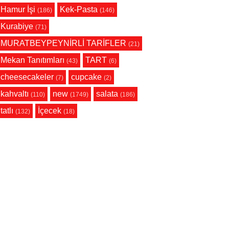
Hamur İşi
Kek-Pasta
(186)
(146)
Kurabiye
(71)
MURATBEYPEYNİRLİ TARİFLER
(21)
Mekan Tanıtımları
TART
(43)
(6)
cheesecakeler
cupcake
(7)
(2)
kahvaltı
new
salata
(110)
(1749)
(186)
tatlı
İçecek
(132)
(18)