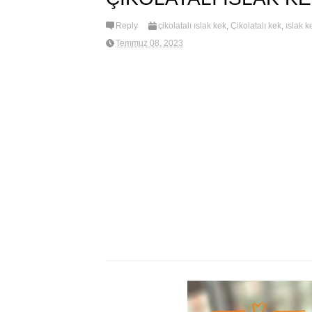
Reply
çikolatalı ıslak kek
,
Çikolatalı kek
,
ıslak k
Temmuz 08, 2023