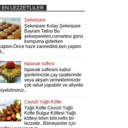
EN LEZZETLILER
Şekerpare
Şekerpare Kolay Şekerpare
Bayram Tatlısı Bu
şekerpareleri,cumartesi günü
komşuma giderken
yaptım.Önce hazır zannedildi,ben yaptım
d...
Ispanak suflesi
Ispanak suflesini kabul
günlerinizde,çay saatlerinde
veya akşam yemeklerinizde
çok rahat yapabilir ve afiyetle
yiyebilirsiniz..
Cevizli Yağlı Köfte
Yağlı Köfte Cevizli Yağlı
Köfte Bulgur Köftesi Yağlı
köfteyi bilen bilir,nefis bir
lezzettir.. Bilmeyenler için