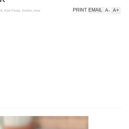
-
+
PRINT
EMAIL
A
A
ek
,
Kek-Pasta
,
Kekler
,
new