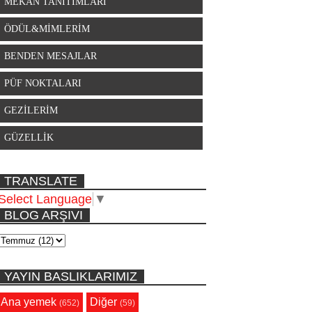
MEKAN TANITIMLARI
ÖDÜL&MİMLERİM
BENDEN MESAJLAR
PÜF NOKTALARI
GEZİLERİM
GÜZELLİK
TRANSLATE
Select Language
▼
BLOG ARŞIVI
YAYIN BASLIKLARIMIZ
Ana yemek
Diğer
(652)
(59)