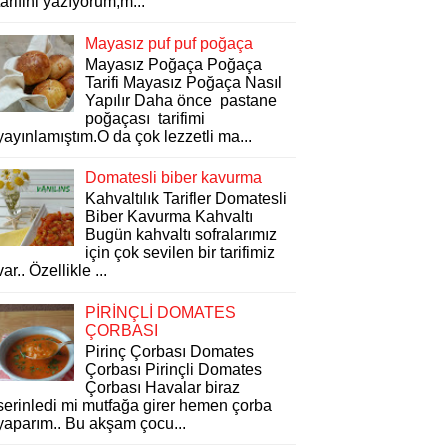
tarifini yazıyorum,m...
Mayasız puf puf poğaça
Mayasız Poğaça Poğaça
Tarifi Mayasız Poğaça Nasıl
Yapılır Daha önce pastane
poğaçası tarifimi
yayınlamıştım.O da çok lezzetli ma...
Domatesli biber kavurma
Kahvaltılık Tarifler Domatesli
Biber Kavurma Kahvaltı
Bugün kahvaltı sofralarımız
için çok sevilen bir tarifimiz
var.. Özellikle ...
PİRİNÇLİ DOMATES
ÇORBASI
Pirinç Çorbası Domates
Çorbası Pirinçli Domates
Çorbası Havalar biraz
serinledi mi mutfağa girer hemen çorba
yaparım.. Bu akşam çocu...