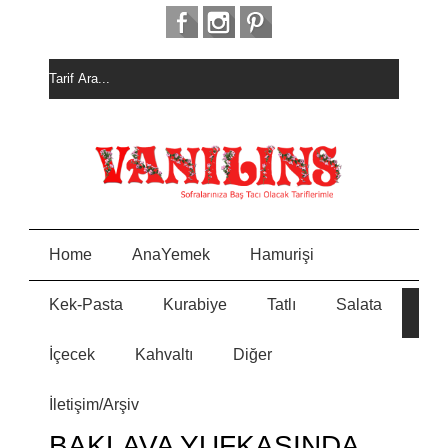
Home
AnaYemek
Hamurişi
Kek-Pasta
Kurabiye
Tatlı
Salata
HU
E
ALI
KE
İçecek
Kahvaltı
Diğer
ME
N
PAS
İletişim/Arşiv
MİS
Y
KU
BAKLAVA YUFKASINDA