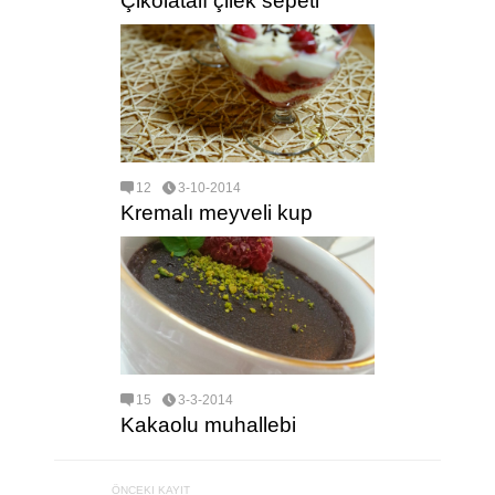
Çikolatalı çilek sepeti
12
3-10-2014
Kremalı meyveli kup
15
3-3-2014
Kakaolu muhallebi
ÖNCEKI KAYIT