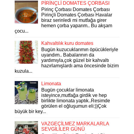
PİRİNÇLİ DOMATES ÇORBASI
Pirinç Çorbası Domates Çorbası
Pirinçli Domates Çorbası Havalar
biraz serinledi mi mutfağa girer
hemen çorba yaparım.. Bu akşam
çocu...
Kahvaltılık kuru domates
Bugün kuzucuklarımın öpücükleriyle
uyandım.. Babalarının da
yardımıyla,çok güzel bir kahvaltı
hazırlamışlardı ama öncesinde bizim
kuzula...
Limonata
Bugün çocuklar limonata
isteyince,mutfağa girdik ve hep
birlikte limonata yaptık..Resimde
görülen el oğluşumun eli:))Çok
büyük bir key...
VAZGEÇİLMEZ MARKALARLA
SEVGİLİLER GÜNÜ