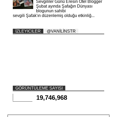
Sevgililer Günü Eresin Otel Blogger
Şubat ayında Şafağın Dünyası
blogunun sahibi
sevgili Şafak'ın düzenlemiş olduğu etkinliğ...
İZLEYICILER
@VANİLİNSTR
GÖRÜNTÜLEME SAYISI
19,746,968