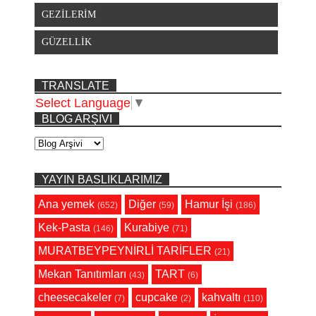
GEZİLERİM
GÜZELLİK
TRANSLATE
Select Language
▼
BLOG ARŞIVI
YAYIN BASLIKLARIMIZ
Ana yemek
Diğer
Hamur İşi
(652)
(59)
(186)
Kek-Pasta
Kurabiye
(146)
(71)
MURATBEYPEYNİRLİ TARİFLER
(21)
Mekan Tanıtımları
TART
(43)
(6)
cheesecakeler
cupcake
kahvaltı
(7)
(2)
(110)