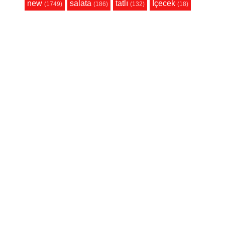
new
salata
tatlı
İçecek
(1749)
(186)
(132)
(18)