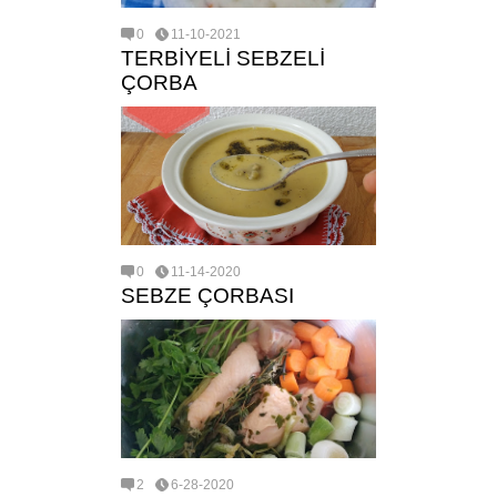
0
11-10-2021
TERBİYELİ SEBZELİ
ÇORBA
0
11-14-2020
SEBZE ÇORBASI
2
6-28-2020