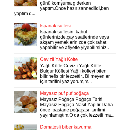
günü komşuma giderken
yaptım.Önce hazır zannedildi,ben
yaptım d...
Ispanak suflesi
Ispanak suflesini kabul
günlerinizde,çay saatlerinde veya
akşam yemeklerinizde çok rahat
yapabilir ve afiyetle yiyebilirsiniz..
Cevizli Yağlı Köfte
Yağlı Köfte Cevizli Yağlı Köfte
Bulgur Köftesi Yağlı köfteyi bilen
bilir,nefis bir lezzettir.. Bilmeyenler
için tarifini yazıyorum,m...
Mayasız puf puf poğaça
Mayasız Poğaça Poğaça Tarifi
Mayasız Poğaça Nasıl Yapılır Daha
önce pastane poğaçası tarifimi
yayınlamıştım.O da çok lezzetli ma...
Domatesli biber kavurma