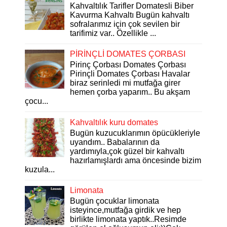
Kahvaltılık Tarifler Domatesli Biber
Kavurma Kahvaltı Bugün kahvaltı
sofralarımız için çok sevilen bir
tarifimiz var.. Özellikle ...
PİRİNÇLİ DOMATES ÇORBASI
Pirinç Çorbası Domates Çorbası
Pirinçli Domates Çorbası Havalar
biraz serinledi mi mutfağa girer
hemen çorba yaparım.. Bu akşam
çocu...
Kahvaltılık kuru domates
Bugün kuzucuklarımın öpücükleriyle
uyandım.. Babalarının da
yardımıyla,çok güzel bir kahvaltı
hazırlamışlardı ama öncesinde bizim
kuzula...
Limonata
Bugün çocuklar limonata
isteyince,mutfağa girdik ve hep
birlikte limonata yaptık..Resimde