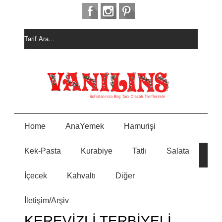
Home
AnaYemek
Hamurişi
Kek-Pasta
Kurabiye
Tatlı
Salata
HURM
E
ALI
KEK
İçecek
Kahvaltı
Diğer
MEYVELİ BORCAM
N
PASTASI
İletişim/Arşiv
MİSKET
Y
KURABİYE
KEREVİZLİ TERBİYELİ