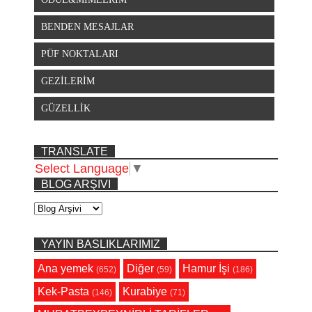
BENDEN MESAJLAR
PÜF NOKTALARI
GEZİLERİM
GÜZELLİK
TRANSLATE
Select Language
▼
BLOG ARŞIVI
YAYIN BASLIKLARIMIZ
Ana yemek
Diğer
Hamur İşi
(652)
(59)
(186)
Kek-Pasta
Kurabiye
(146)
(71)