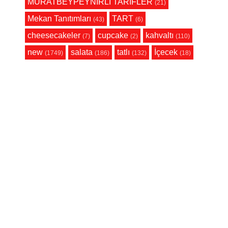
MURATBEYPEYNİRLİ TARİFLER
(21)
Mekan Tanıtımları
TART
(43)
(6)
cheesecakeler
cupcake
kahvaltı
(7)
(2)
(110)
new
salata
tatlı
İçecek
(1749)
(186)
(132)
(18)