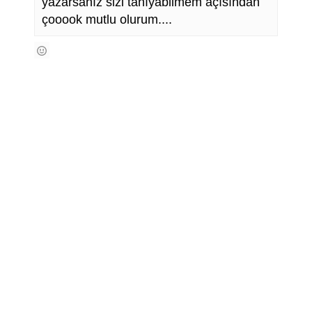
yazarsanız sizi tanıyabilmem açısından
çooook mutlu olurum....