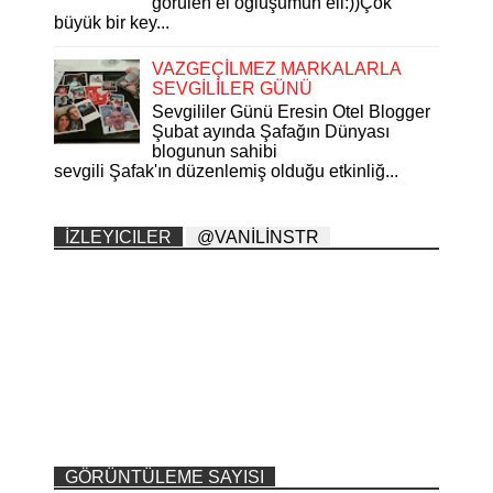
görülen el oğluşumun eli:))Çok
büyük bir key...
VAZGEÇİLMEZ MARKALARLA
SEVGİLİLER GÜNÜ
Sevgililer Günü Eresin Otel Blogger
Şubat ayında Şafağın Dünyası
blogunun sahibi
sevgili Şafak'ın düzenlemiş olduğu etkinliğ...
İZLEYICILER
@VANİLİNSTR
GÖRÜNTÜLEME SAYISI