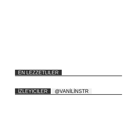
EN LEZZETLILER
İZLEYICILER
@VANİLİNSTR