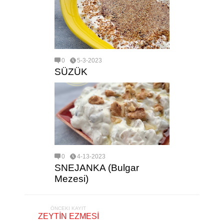
0
5-3-2023
SÜZÜK
0
4-13-2023
SNEJANKA (Bulgar
Mezesi)
ÖNCEKI KAYIT
ZEYTİN EZMESİ