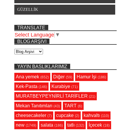
GÜZELLİK
TRANSLATE
Select Language
▼
BLOG ARŞIVI
YAYIN BASLIKLARIMIZ
Ana yemek
Diğer
Hamur İşi
(652)
(59)
(186)
Kek-Pasta
Kurabiye
(146)
(71)
MURATBEYPEYNİRLİ TARİFLER
(21)
Mekan Tanıtımları
TART
(43)
(6)
cheesecakeler
cupcake
kahvaltı
(7)
(2)
(110)
new
salata
tatlı
İçecek
(1749)
(186)
(132)
(18)