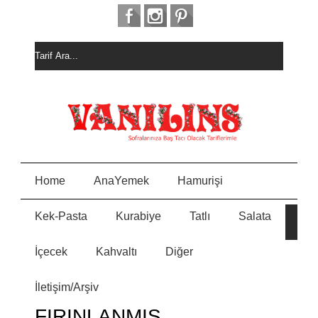
Home
AnaYemek
Hamurişi
Kek-Pasta
Kurabiye
Tatlı
Salata
HURM
E
ALI
KEK
İçecek
Kahvaltı
Diğer
MEYVELİ BORCAM
N
PASTASI
İletişim/Arşiv
MİSKET
Y
KURABİYE
FIRINLANMIŞ