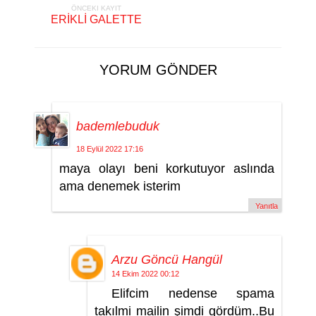
ÖNCEKI KAYIT
ERİKLİ GALETTE
YORUM GÖNDER
bademlebuduk
18 Eylül 2022 17:16
maya olayı beni korkutuyor aslında
ama denemek isterim
Yanıtla
Arzu Göncü Hangül
14 Ekim 2022 00:12
Elifcim nedense spama
takılmi mailin şimdi gördüm..Bu