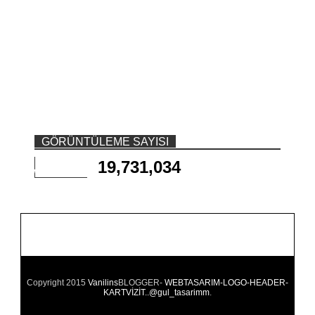
GÖRÜNTÜLEME SAYISI
19,731,034
Copyright 2015
Vanilins
BLOGGER-
WEBTASARIM-LOGO-HEADER-
KARTVİZİT..@gul_tasarimm
.