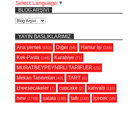
Select Language
▼
BLOG ARŞIVI
YAYIN BASLIKLARIMIZ
Ana yemek
Diğer
Hamur İşi
(652)
(59)
(186)
Kek-Pasta
Kurabiye
(146)
(71)
MURATBEYPEYNİRLİ TARİFLER
(21)
Mekan Tanıtımları
TART
(43)
(6)
cheesecakeler
cupcake
kahvaltı
(7)
(2)
(110)
new
salata
tatlı
İçecek
(1749)
(186)
(132)
(18)