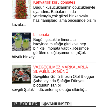
Kahvaltılık kuru domates
Bugün kuzucuklarımın öpücükleriyle
uyandım.. Babalarının da
yardımıyla,çok güzel bir kahvaltı
hazırlamışlardı ama öncesinde bizim
kuzula...
Limonata
Bugün çocuklar limonata
isteyince,mutfağa girdik ve hep
birlikte limonata yaptık..Resimde
görülen el oğluşumun eli:))Çok
büyük bir key...
VAZGEÇİLMEZ MARKALARLA
SEVGİLİLER GÜNÜ
Sevgililer Günü Eresin Otel Blogger
Şubat ayında Şafağın Dünyası
blogunun sahibi
sevgili Şafak'ın düzenlemiş olduğu etkinliğ...
İZLEYICILER
@VANİLİNSTR