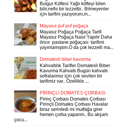
Bulgur Köftesi Yağlı köfteyi bilen
bilir,nefis bir lezzettir.. Bilmeyenler
için tarifini yazıyorum,m...
Mayasız puf puf poğaça
Mayasız Poğaça Poğaça Tarifi
Mayasız Poğaça Nasıl Yapılır Daha
önce pastane poğaçası tarifimi
yayınlamıştım.O da çok lezzetli ma...
Domatesli biber kavurma
Kahvaltılık Tarifler Domatesli Biber
Kavurma Kahvaltı Bugün kahvaltı
sofralarımız için çok sevilen bir
tarifimiz var.. Özellikle ...
PİRİNÇLİ DOMATES ÇORBASI
Pirinç Çorbası Domates Çorbası
Pirinçli Domates Çorbası Havalar
biraz serinledi mi mutfağa girer
hemen çorba yaparım.. Bu akşam
çocu...