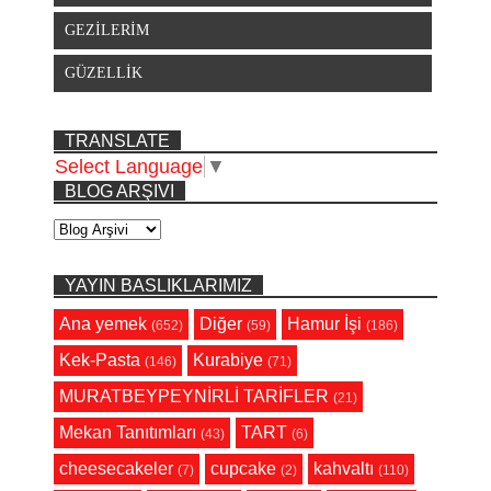
GEZİLERİM
GÜZELLİK
TRANSLATE
Select Language
▼
BLOG ARŞIVI
YAYIN BASLIKLARIMIZ
Ana yemek
Diğer
Hamur İşi
(652)
(59)
(186)
Kek-Pasta
Kurabiye
(146)
(71)
MURATBEYPEYNİRLİ TARİFLER
(21)
Mekan Tanıtımları
TART
(43)
(6)
cheesecakeler
cupcake
kahvaltı
(7)
(2)
(110)