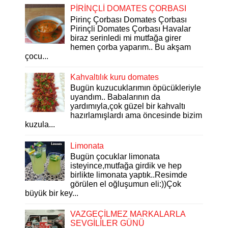
PİRİNÇLİ DOMATES ÇORBASI
Pirinç Çorbası Domates Çorbası
Pirinçli Domates Çorbası Havalar
biraz serinledi mi mutfağa girer
hemen çorba yaparım.. Bu akşam
çocu...
Kahvaltılık kuru domates
Bugün kuzucuklarımın öpücükleriyle
uyandım.. Babalarının da
yardımıyla,çok güzel bir kahvaltı
hazırlamışlardı ama öncesinde bizim
kuzula...
Limonata
Bugün çocuklar limonata
isteyince,mutfağa girdik ve hep
birlikte limonata yaptık..Resimde
görülen el oğluşumun eli:))Çok
büyük bir key...
VAZGEÇİLMEZ MARKALARLA
SEVGİLİLER GÜNÜ