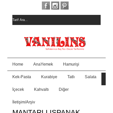
Home
AnaYemek
Hamurişi
Kek-Pasta
Kurabiye
Tatlı
Salata
HURM
E
ALI
KEK
İçecek
Kahvaltı
Diğer
MEYVELİ BORCAM
N
PASTASI
İletişim/Arşiv
MİSKET
Y
KURABİYE
MANTARLI ISPANAK