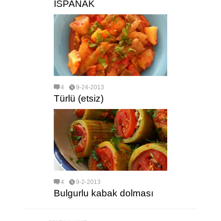
ISPANAK
4
9-24-2013
Türlü (etsiz)
4
9-2-2013
Bulgurlu kabak dolması