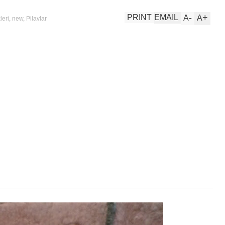
-
+
PRINT
EMAIL
A
A
leri
,
new
,
Pilavlar