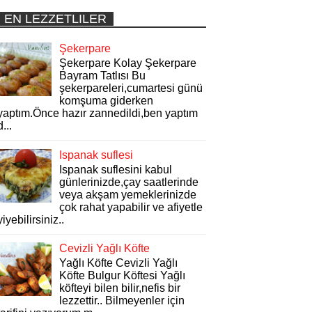
EN LEZZETLILER
Şekerpare
Şekerpare Kolay Şekerpare
Bayram Tatlısı Bu
şekerpareleri,cumartesi günü
komşuma giderken
yaptım.Önce hazır zannedildi,ben yaptım
d...
Ispanak suflesi
Ispanak suflesini kabul
günlerinizde,çay saatlerinde
veya akşam yemeklerinizde
çok rahat yapabilir ve afiyetle
yiyebilirsiniz..
Cevizli Yağlı Köfte
Yağlı Köfte Cevizli Yağlı
Köfte Bulgur Köftesi Yağlı
köfteyi bilen bilir,nefis bir
lezzettir.. Bilmeyenler için