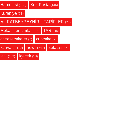
Hamur İşi
Kek-Pasta
(186)
(146)
Kurabiye
(71)
MURATBEYPEYNİRLİ TARİFLER
(21)
Mekan Tanıtımları
TART
(43)
(6)
cheesecakeler
cupcake
(7)
(2)
kahvaltı
new
salata
(110)
(1749)
(186)
tatlı
İçecek
(132)
(18)