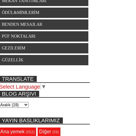
MEKAN TANITIMLARI
ÖDÜL&MİMLERİM
BENDEN MESAJLAR
PÜF NOKTALARI
GEZİLERİM
GÜZELLİK
TRANSLATE
Select Language
▼
BLOG ARŞIVI
YAYIN BASLIKLARIMIZ
Ana yemek
Diğer
(652)
(59)