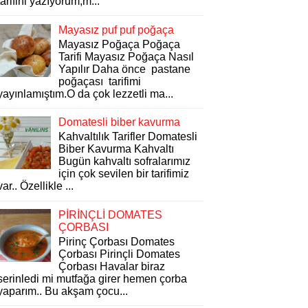
tarifini yazıyorum,m...
Mayasız puf puf poğaça
Mayasız Poğaça Poğaça
Tarifi Mayasız Poğaça Nasıl
Yapılır Daha önce pastane
poğaçası tarifimi
yayınlamıştım.O da çok lezzetli ma...
Domatesli biber kavurma
Kahvaltılık Tarifler Domatesli
Biber Kavurma Kahvaltı
Bugün kahvaltı sofralarımız
için çok sevilen bir tarifimiz
var.. Özellikle ...
PİRİNÇLİ DOMATES
ÇORBASI
Pirinç Çorbası Domates
Çorbası Pirinçli Domates
Çorbası Havalar biraz
serinledi mi mutfağa girer hemen çorba
yaparım.. Bu akşam çocu...