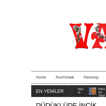
Home
AnaYemek
Hamurişi
BORCAM
MİSKET
PORTAKA
PIRA
EN YENİLER
KURABİYE
LLI KEK
SA
TAVA
DÜDÜKLÜDE İNCİK