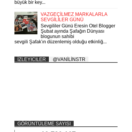
büyük bir key...
VAZGEÇİLMEZ MARKALARLA
SEVGİLİLER GÜNÜ
Sevgililer Günü Eresin Otel Blogger
Şubat ayında Şafağın Dünyası
blogunun sahibi
sevgili Şafak'ın düzenlemiş olduğu etkinliğ...
İZLEYICILER
@VANİLİNSTR
GÖRÜNTÜLEME SAYISI