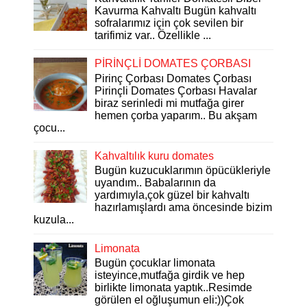
Kavurma Kahvaltı Bugün kahvaltı
sofralarımız için çok sevilen bir
tarifimiz var.. Özellikle ...
PİRİNÇLİ DOMATES ÇORBASI
Pirinç Çorbası Domates Çorbası
Pirinçli Domates Çorbası Havalar
biraz serinledi mi mutfağa girer
hemen çorba yaparım.. Bu akşam
çocu...
Kahvaltılık kuru domates
Bugün kuzucuklarımın öpücükleriyle
uyandım.. Babalarının da
yardımıyla,çok güzel bir kahvaltı
hazırlamışlardı ama öncesinde bizim
kuzula...
Limonata
Bugün çocuklar limonata
isteyince,mutfağa girdik ve hep
birlikte limonata yaptık..Resimde
görülen el oğluşumun eli:))Çok