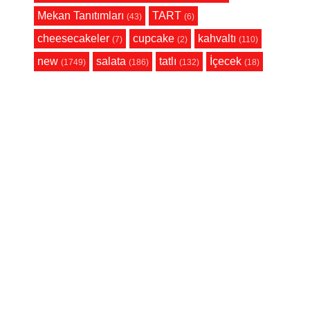
Mekan Tanıtımları
TART
(43)
(6)
cheesecakeler
cupcake
kahvaltı
(7)
(2)
(110)
new
salata
tatlı
İçecek
(1749)
(186)
(132)
(18)