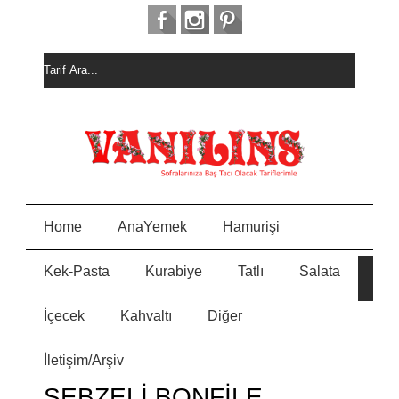
Home
AnaYemek
Hamurişi
Kek-Pasta
Kurabiye
Tatlı
Salata
HURM
E
ALI
KEK
İçecek
Kahvaltı
Diğer
MEYVELİ BORCAM
N
PASTASI
İletişim/Arşiv
MİSKET
Y
KURABİYE
SEBZELİ BONFİLE