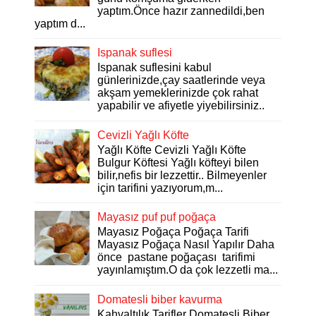
yaptım.Önce hazır zannedildi,ben
yaptım d...
Ispanak suflesi
Ispanak suflesini kabul
günlerinizde,çay saatlerinde veya
akşam yemeklerinizde çok rahat
yapabilir ve afiyetle yiyebilirsiniz..
Cevizli Yağlı Köfte
Yağlı Köfte Cevizli Yağlı Köfte
Bulgur Köftesi Yağlı köfteyi bilen
bilir,nefis bir lezzettir.. Bilmeyenler
için tarifini yazıyorum,m...
Mayasız puf puf poğaça
Mayasız Poğaça Poğaça Tarifi
Mayasız Poğaça Nasıl Yapılır Daha
önce pastane poğaçası tarifimi
yayınlamıştım.O da çok lezzetli ma...
Domatesli biber kavurma
Kahvaltılık Tarifler Domatesli Biber