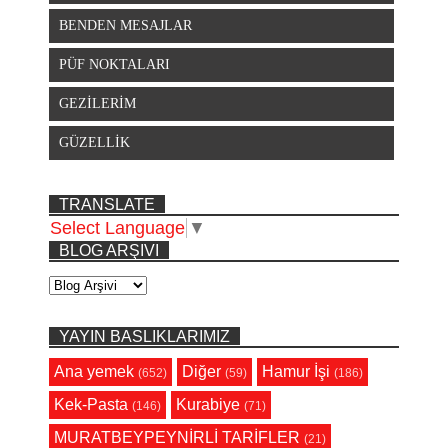
BENDEN MESAJLAR
PÜF NOKTALARI
GEZİLERİM
GÜZELLİK
TRANSLATE
Select Language
▼
BLOG ARŞIVI
YAYIN BASLIKLARIMIZ
Ana yemek
Diğer
Hamur İşi
(652)
(59)
(186)
Kek-Pasta
Kurabiye
(146)
(71)
MURATBEYPEYNİRLİ TARİFLER
(21)