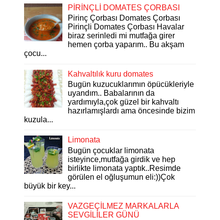
PİRİNÇLİ DOMATES ÇORBASI
Pirinç Çorbası Domates Çorbası
Pirinçli Domates Çorbası Havalar
biraz serinledi mi mutfağa girer
hemen çorba yaparım.. Bu akşam
çocu...
Kahvaltılık kuru domates
Bugün kuzucuklarımın öpücükleriyle
uyandım.. Babalarının da
yardımıyla,çok güzel bir kahvaltı
hazırlamışlardı ama öncesinde bizim
kuzula...
Limonata
Bugün çocuklar limonata
isteyince,mutfağa girdik ve hep
birlikte limonata yaptık..Resimde
görülen el oğluşumun eli:))Çok
büyük bir key...
VAZGEÇİLMEZ MARKALARLA
SEVGİLİLER GÜNÜ