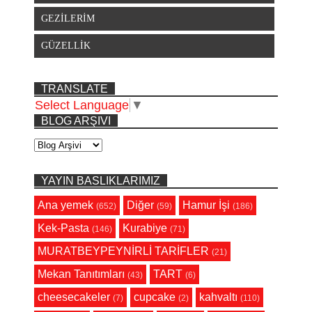
GEZİLERİM
GÜZELLİK
TRANSLATE
Select Language
▼
BLOG ARŞIVI
YAYIN BASLIKLARIMIZ
Ana yemek
Diğer
Hamur İşi
(652)
(59)
(186)
Kek-Pasta
Kurabiye
(146)
(71)
MURATBEYPEYNİRLİ TARİFLER
(21)
Mekan Tanıtımları
TART
(43)
(6)
cheesecakeler
cupcake
kahvaltı
(7)
(2)
(110)