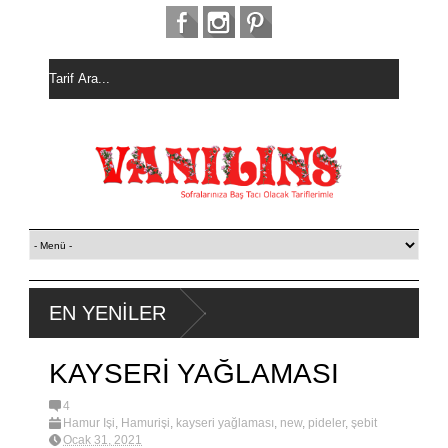
EN YENİLER
KAYSERİ YAĞLAMASI
4
Hamur İşi
,
Hamurişi
,
kayseri yağlaması
,
new
,
pideler
,
şebit
Ocak 31, 2021