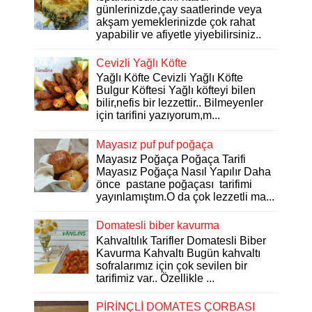
günlerinizde,çay saatlerinde veya
akşam yemeklerinizde çok rahat
yapabilir ve afiyetle yiyebilirsiniz..
Cevizli Yağlı Köfte
Yağlı Köfte Cevizli Yağlı Köfte
Bulgur Köftesi Yağlı köfteyi bilen
bilir,nefis bir lezzettir.. Bilmeyenler
için tarifini yazıyorum,m...
Mayasız puf puf poğaça
Mayasız Poğaça Poğaça Tarifi
Mayasız Poğaça Nasıl Yapılır Daha
önce pastane poğaçası tarifimi
yayınlamıştım.O da çok lezzetli ma...
Domatesli biber kavurma
Kahvaltılık Tarifler Domatesli Biber
Kavurma Kahvaltı Bugün kahvaltı
sofralarımız için çok sevilen bir
tarifimiz var.. Özellikle ...
PİRİNÇLİ DOMATES ÇORBASI