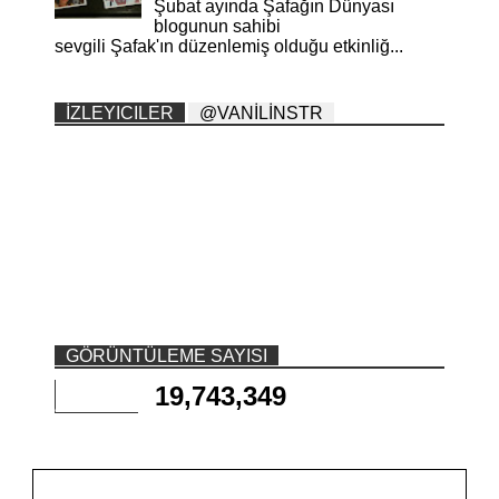
Şubat ayında Şafağın Dünyası
blogunun sahibi
sevgili Şafak'ın düzenlemiş olduğu etkinliğ...
İZLEYICILER
@VANİLİNSTR
GÖRÜNTÜLEME SAYISI
19,743,349