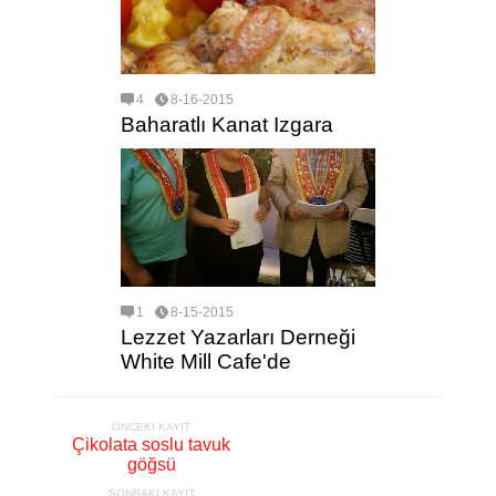
4
8-16-2015
Baharatlı Kanat Izgara
1
8-15-2015
Lezzet Yazarları Derneği
White Mill Cafe'de
ÖNCEKI KAYIT
Çikolata soslu tavuk
göğsü
SONRAKI KAYIT