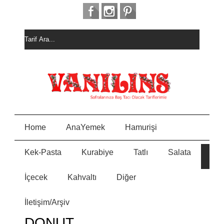
Home
AnaYemek
Hamurişi
Kek-Pasta
Kurabiye
Tatlı
Salata
E
İçecek
Kahvaltı
Diğer
N
İletişim/Arşiv
Y
DONUT