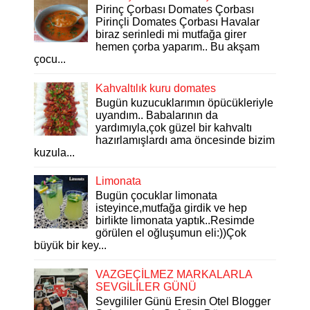
Pirinç Çorbası Domates Çorbası
Pirinçli Domates Çorbası Havalar
biraz serinledi mi mutfağa girer
hemen çorba yaparım.. Bu akşam
çocu...
Kahvaltılık kuru domates
Bugün kuzucuklarımın öpücükleriyle
uyandım.. Babalarının da
yardımıyla,çok güzel bir kahvaltı
hazırlamışlardı ama öncesinde bizim
kuzula...
Limonata
Bugün çocuklar limonata
isteyince,mutfağa girdik ve hep
birlikte limonata yaptık..Resimde
görülen el oğluşumun eli:))Çok
büyük bir key...
VAZGEÇİLMEZ MARKALARLA
SEVGİLİLER GÜNÜ
Sevgililer Günü Eresin Otel Blogger