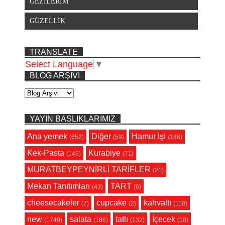
GEZİLERİM
GÜZELLİK
TRANSLATE
Select Language
▼
BLOG ARŞIVI
YAYIN BASLIKLARIMIZ
Ana yemek
Diğer
Hamur İşi
(652)
(59)
(186)
Kek-Pasta
Kurabiye
(146)
(71)
MURATBEYPEYNİRLİ TARİFLER
(21)
Mekan Tanıtımları
TART
(43)
(6)
cheesecakeler
cupcake
kahvaltı
(7)
(2)
(110)
new
salata
tatlı
İçecek
(1749)
(186)
(132)
(18)